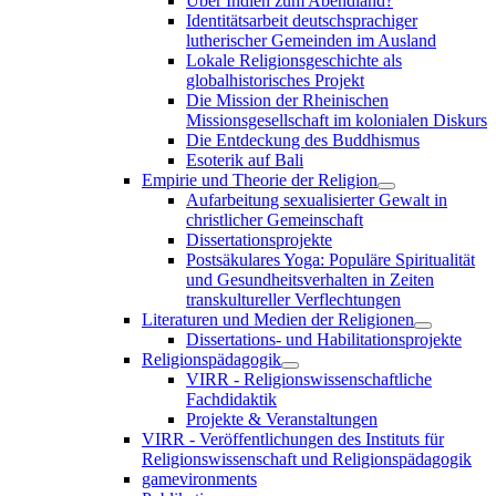
Über Indien zum Abendland?
Identitätsarbeit deutschsprachiger
lutherischer Gemeinden im Ausland
Lokale Religionsgeschichte als
globalhistorisches Projekt
Die Mission der Rheinischen
Missionsgesellschaft im kolonialen Diskurs
Die Entdeckung des Buddhismus
Esoterik auf Bali
Empirie und Theorie der Religion
Aufarbeitung sexualisierter Gewalt in
christlicher Gemeinschaft
Dissertationsprojekte
Postsäkulares Yoga: Populäre Spiritualität
und Gesundheitsverhalten in Zeiten
transkultureller Verflechtungen
Literaturen und Medien der Religionen
Dissertations- und Habilitationsprojekte
Religionspädagogik
VIRR - Religionswissenschaftliche
Fachdidaktik
Projekte & Veranstaltungen
VIRR - Veröffentlichungen des Instituts für
Religionswissenschaft und Religionspädagogik
gamevironments