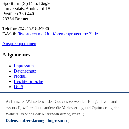
Sportturm (SpT), 6. Etage
Universitäts-Boulevard 18
Postfach 330 440
28334 Bremen
Telefon: (0421)218-67900
E-Mail:
fliss
protect me ?!
uni-bremen
protect me ?!
.de
Ansprechpersonen
Allgemeines
Impressum
Datenschutz
Notfall
Leichte Sprache
DGS
Social Media
Auf unserer Webseite werden Cookies verwendet. Einige davon sind
essentiell, während uns andere die Verbesserung und Optimierung der
Youtube
Instagram
Website im Sinne der Nutzenden ermöglichen. (
LinkedIn
Datenschutzerklärung
|
Impressum
)
Mastodon