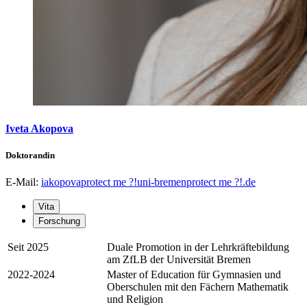
Iveta Akopova
Doktorandin
E-Mail:
iakopova
protect me ?!
uni-bremen
protect me ?!
.de
Vita
Forschung
Seit 2025
Duale Promotion in der Lehrkräftebildung
am ZfLB der Universität Bremen
2022-2024
Master of Education für Gymnasien und
Oberschulen mit den Fächern Mathematik
und Religion