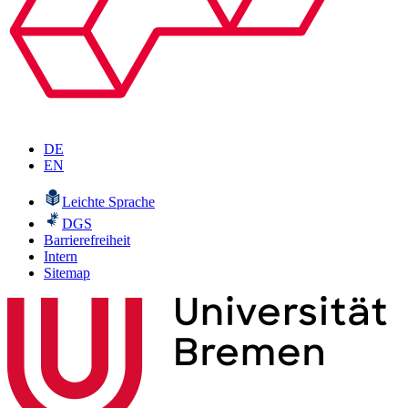
DE
EN
Leichte Sprache
DGS
Barrierefreiheit
Intern
Sitemap