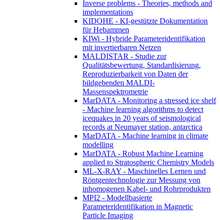
Inverse problems - Theories, methods and
implementations
KIDOHE - KI-gestützte Dokumentation
für Hebammen
KIWi - Hybride Parameteridentifikation
mit invertierbaren Netzen
MALDISTAR - Studie zur
Qualitätsbewertung, Standardisierung,
Reproduzierbarkeit von Daten der
bildgebenden MALDI-
Massenspektrometrie
MarDATA - Monitoring a stressed ice shelf
- Machine learning algorithms to detect
icequakes in 20 years of seismological
records at Neumayer station, antarctica
MarDATA - Machine learning in climate
modelling
MarDATA - Robust Machine Learning
applied to Stratospheric Chemistry Models
ML-X-RAY - Maschinelles Lernen und
Röntgentechnologie zur Messung von
inhomogenen Kabel- und Rohrprodukten
MPI2 - Modellbasierte
Parameteridentifikation in Magnetic
Particle Imaging