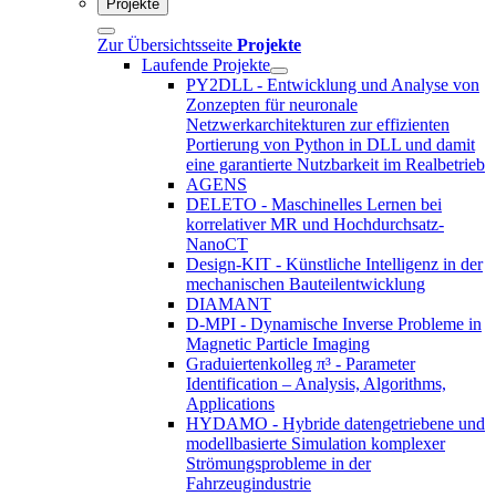
Projekte
Zur Übersichtsseite
Projekte
Laufende Projekte
PY2DLL - Entwicklung und Analyse von
Zonzepten für neuronale
Netzwerkarchitekturen zur effizienten
Portierung von Python in DLL und damit
eine garantierte Nutzbarkeit im Realbetrieb
AGENS
DELETO - Maschinelles Lernen bei
korrelativer MR und Hochdurchsatz-
NanoCT
Design-KIT - Künstliche Intelligenz in der
mechanischen Bauteilentwicklung
DIAMANT
D-MPI - Dynamische Inverse Probleme in
Magnetic Particle Imaging
Graduiertenkolleg π³ - Parameter
Identification – Analysis, Algorithms,
Applications
HYDAMO - Hybride datengetriebene und
modellbasierte Simulation komplexer
Strömungsprobleme in der
Fahrzeugindustrie