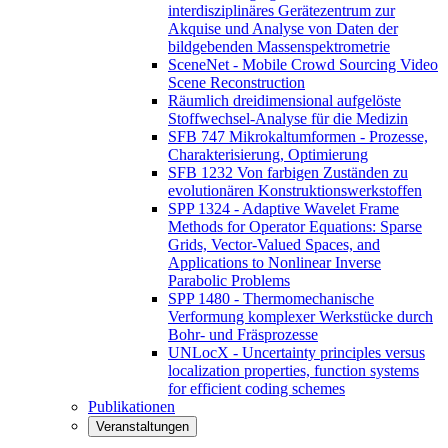
interdisziplinäres Gerätezentrum zur
Akquise und Analyse von Daten der
bildgebenden Massenspektrometrie
SceneNet - Mobile Crowd Sourcing Video
Scene Reconstruction
Räumlich dreidimensional aufgelöste
Stoffwechsel-Analyse für die Medizin
SFB 747 Mikrokaltumformen - Prozesse,
Charakterisierung, Optimierung
SFB 1232 Von farbigen Zuständen zu
evolutionären Konstruktionswerkstoffen
SPP 1324 - Adaptive Wavelet Frame
Methods for Operator Equations: Sparse
Grids, Vector-Valued Spaces, and
Applications to Nonlinear Inverse
Parabolic Problems
SPP 1480 - Thermomechanische
Verformung komplexer Werkstücke durch
Bohr- und Fräsprozesse
UNLocX - Uncertainty principles versus
localization properties, function systems
for efficient coding schemes
Publikationen
Veranstaltungen