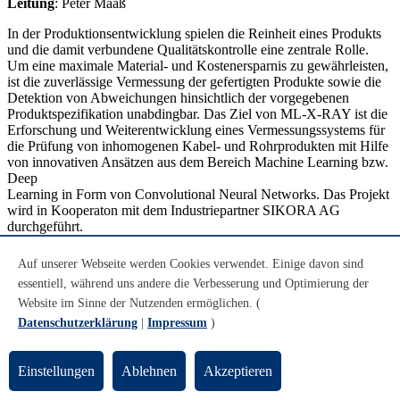
Leitung
: Peter Maaß
In der Produktionsentwicklung spielen die Reinheit eines Produkts
und die damit verbundene Qualitätskontrolle eine zentrale Rolle.
Um eine maximale Material- und Kostenersparnis zu gewährleisten,
ist die zuverlässige Vermessung der gefertigten Produkte sowie die
Detektion von Abweichungen hinsichtlich der vorgegebenen
Produktspezifikation unabdingbar. Das Ziel von ML-X-RAY ist die
Erforschung und Weiterentwicklung eines Vermessungssystems für
die Prüfung von inhomogenen Kabel- und Rohrprodukten mit Hilfe
von innovativen Ansätzen aus dem Bereich Machine Learning bzw.
Deep
Learning in Form von Convolutional Neural Networks. Das Projekt
wird in Kooperaton mit dem Industriepartner SIKORA AG
durchgeführt.
mehr
Auf unserer Webseite werden Cookies verwendet. Einige davon sind
Aktualisiert von:
Web Team AG Technomathematik
essentiell, während uns andere die Verbesserung und Optimierung der
RSS
Website im Sinne der Nutzenden ermöglichen. (
Seite drucken
Datenschutzerklärung
|
Impressum
)
Footer
Einstellungen
Ablehnen
Akzeptieren
Kontakt