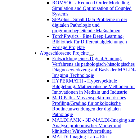
ROMSOC - Reduced Order Modelling,
Simulation and Optimization of Coupled
Systems
SPAplus - Small Data Probleme in der
digitalen Pathologie und
programmbegleitende Maßnahmen
TorchPhysics - Eine Deep-Learning-
Bibliothek für Differentialgleichungen
Vorlage Projekte
Abgeschlossene Projekte
Entwicklung eines Digital-Staining-
Verfahrens als pathologisch-histologisches
Diagnosewerkzeug auf Basis der MALDI-
Imaging-Technologie
HYPERMATH - Hyperspektrale
Bildgebung: Mathematische Methoden für
Innovationen in Medizin und Industrie
MaDiPath - Massenspektrometrisches
Profiling/Grading für onkologische
Routineanwendungen der digitalen
Pathologie
MALDI AMK - 3D-MALDI-Imaging zur
Analyse proteomischer Marker und
klinischer Wirkstofffverteilung
MALDI Imaging Lab – Ein