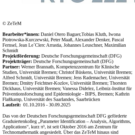
© ZeTeM
Bearbeiter*innen:
Daniel Otero Baguer,
Tobias Kluth, Iwona
Piotrowska-Kurczewski, Peter Maaß, Alexander Denker, Pascal
Fernsel, Jean Le`Clerc Arrastia, Johannes Leuschner, Maximilian
Schmidt
Projektförderung:
Deutsche Forschungsgemeinschaft (DFG)
Projektträger:
Deutsche Forschungsgemeinschaft (DFG)
Partner:
Werner Brannath, Kompetenzzentrum für Klinische
Studien, Universität Bremen; Christof Büskens, Universität Bremen;
Alfred Schmidt, Universität Bremen; Jens Rademacher, Universität
Bremen; Dmitry Feichtner-Kozlov, Universität Bremen; Thorsten
Dickhaus, Universität Bremen; Vanessa Didelez, Leibniz-Institut für
Präventionsforschung und Epidemiologie - BIPS, Bremen; Kathrin
Flaßkamp, Universität des Saarlandes, Saarbrücken
Laufzeit:
01.10.2016 - 30.09.2025
Das von der Deutschen Forschungsgemeinschaft DFG geförderte
Graduiertenkolleg „Parameter Identification – Analysis, Algorithms,
Applications“, kurz π³, ist seit Oktober 2016 am Zentrum für
Technomathematik angesiedelt. Über das ZeTeM hinaus sind