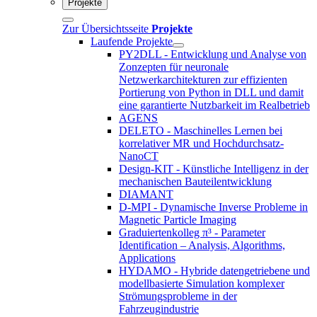
Projekte
Zur Übersichtsseite
Projekte
Laufende Projekte
PY2DLL - Entwicklung und Analyse von
Zonzepten für neuronale
Netzwerkarchitekturen zur effizienten
Portierung von Python in DLL und damit
eine garantierte Nutzbarkeit im Realbetrieb
AGENS
DELETO - Maschinelles Lernen bei
korrelativer MR und Hochdurchsatz-
NanoCT
Design-KIT - Künstliche Intelligenz in der
mechanischen Bauteilentwicklung
DIAMANT
D-MPI - Dynamische Inverse Probleme in
Magnetic Particle Imaging
Graduiertenkolleg π³ - Parameter
Identification – Analysis, Algorithms,
Applications
HYDAMO - Hybride datengetriebene und
modellbasierte Simulation komplexer
Strömungsprobleme in der
Fahrzeugindustrie