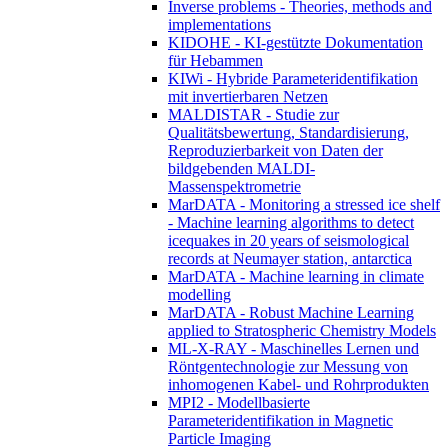
Inverse problems - Theories, methods and
implementations
KIDOHE - KI-gestützte Dokumentation
für Hebammen
KIWi - Hybride Parameteridentifikation
mit invertierbaren Netzen
MALDISTAR - Studie zur
Qualitätsbewertung, Standardisierung,
Reproduzierbarkeit von Daten der
bildgebenden MALDI-
Massenspektrometrie
MarDATA - Monitoring a stressed ice shelf
- Machine learning algorithms to detect
icequakes in 20 years of seismological
records at Neumayer station, antarctica
MarDATA - Machine learning in climate
modelling
MarDATA - Robust Machine Learning
applied to Stratospheric Chemistry Models
ML-X-RAY - Maschinelles Lernen und
Röntgentechnologie zur Messung von
inhomogenen Kabel- und Rohrprodukten
MPI2 - Modellbasierte
Parameteridentifikation in Magnetic
Particle Imaging