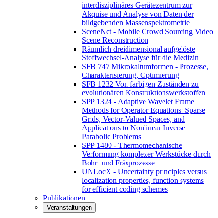
interdisziplinäres Gerätezentrum zur
Akquise und Analyse von Daten der
bildgebenden Massenspektrometrie
SceneNet - Mobile Crowd Sourcing Video
Scene Reconstruction
Räumlich dreidimensional aufgelöste
Stoffwechsel-Analyse für die Medizin
SFB 747 Mikrokaltumformen - Prozesse,
Charakterisierung, Optimierung
SFB 1232 Von farbigen Zuständen zu
evolutionären Konstruktionswerkstoffen
SPP 1324 - Adaptive Wavelet Frame
Methods for Operator Equations: Sparse
Grids, Vector-Valued Spaces, and
Applications to Nonlinear Inverse
Parabolic Problems
SPP 1480 - Thermomechanische
Verformung komplexer Werkstücke durch
Bohr- und Fräsprozesse
UNLocX - Uncertainty principles versus
localization properties, function systems
for efficient coding schemes
Publikationen
Veranstaltungen