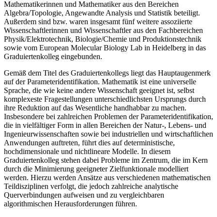
Mathematikerinnen und Mathematiker aus den Bereichen
Algebra/Topologie, Angewandte Analysis und Statistik beteiligt.
Außerdem sind bzw. waren insgesamt fünf weitere assoziierte
Wissenschaftlerinnen und Wissenschaftler aus den Fachbereichen
Physik/Elektrotechnik, Biologie/Chemie und Produktionstechnik
sowie vom European Molecular Biology Lab in Heidelberg in das
Graduiertenkolleg eingebunden.
Gemäß dem Titel des Graduiertenkollegs liegt das Hauptaugenmerk
auf der Parameteridentifikation. Mathematik ist eine universelle
Sprache, die wie keine andere Wissenschaft geeignet ist, selbst
komplexeste Fragestellungen unterschiedlichsten Ursprungs durch
ihre Reduktion auf das Wesentliche handhabbar zu machen.
Insbesondere bei zahlreichen Problemen der Parameteridentifikation,
die in vielfältiger Form in allen Bereichen der Natur-, Lebens- und
Ingenieurwissenschaften sowie bei industriellen und wirtschaftlichen
Anwendungen auftreten, führt dies auf deterministische,
hochdimensionale und nichtlineare Modelle. In diesem
Graduiertenkolleg stehen dabei Probleme im Zentrum, die im Kern
durch die Minimierung geeigneter Zielfunktionale modelliert
werden. Hierzu werden Ansätze aus verschiedenen mathematischen
Teildisziplinen verfolgt, die jedoch zahlreiche analytische
Querverbindungen aufweisen und zu vergleichbaren
algorithmischen Herausforderungen führen.