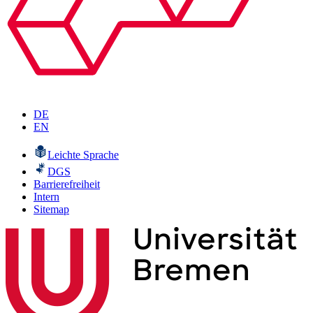
DE
EN
Leichte Sprache
DGS
Barrierefreiheit
Intern
Sitemap