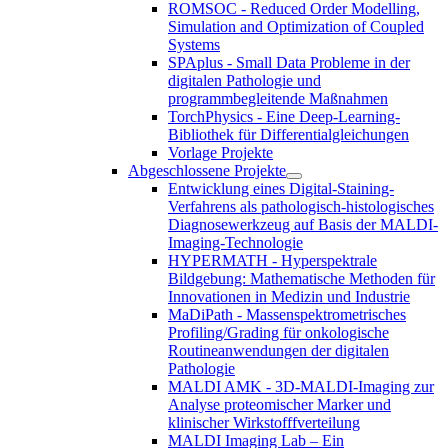
ROMSOC - Reduced Order Modelling,
Simulation and Optimization of Coupled
Systems
SPAplus - Small Data Probleme in der
digitalen Pathologie und
programmbegleitende Maßnahmen
TorchPhysics - Eine Deep-Learning-
Bibliothek für Differentialgleichungen
Vorlage Projekte
Abgeschlossene Projekte
Entwicklung eines Digital-Staining-
Verfahrens als pathologisch-histologisches
Diagnosewerkzeug auf Basis der MALDI-
Imaging-Technologie
HYPERMATH - Hyperspektrale
Bildgebung: Mathematische Methoden für
Innovationen in Medizin und Industrie
MaDiPath - Massenspektrometrisches
Profiling/Grading für onkologische
Routineanwendungen der digitalen
Pathologie
MALDI AMK - 3D-MALDI-Imaging zur
Analyse proteomischer Marker und
klinischer Wirkstofffverteilung
MALDI Imaging Lab – Ein