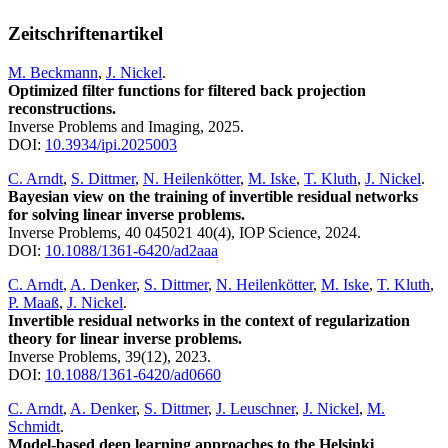
Zeitschriftenartikel
M. Beckmann
,
J. Nickel
.
Optimized filter functions for filtered back projection
reconstructions.
Inverse Problems and Imaging, 2025.
DOI:
10.3934/ipi.2025003
C. Arndt
,
S. Dittmer
,
N. Heilenkötter
,
M. Iske
,
T. Kluth
,
J. Nickel
.
Bayesian view on the training of invertible residual networks
for solving linear inverse problems.
Inverse Problems, 40 045021 40(4), IOP Science, 2024.
DOI:
10.1088/1361-6420/ad2aaa
C. Arndt
,
A. Denker
,
S. Dittmer
,
N. Heilenkötter
,
M. Iske
,
T. Kluth
,
P. Maaß
,
J. Nickel
.
Invertible residual networks in the context of regularization
theory for linear inverse problems.
Inverse Problems, 39(12), 2023.
DOI:
10.1088/1361-6420/ad0660
C. Arndt
,
A. Denker
,
S. Dittmer
,
J. Leuschner
,
J. Nickel
,
M.
Schmidt
.
Model-based deep learning approaches to the Helsinki