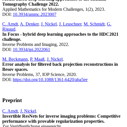
Tomography Challenge 2022.
Applied Mathematics for Modern Challenges, 1(2), 2023.
DOI:
10.3934/ammc.2023007
C. Arndt
,
A. Denker
,
J. Nickel
,
J. Leuschner
,
M. Schmidt
,
G.
Rigaud
.
In Focus - hybrid deep learning approaches to the HDC2021
challenge.
Inverse Problems and Imaging, 2022.
DOI:
10.3934/ipi.2022061
M. Beckmann
,
P. Maaß
,
J. Nickel
.
Error analysis for filtered back projection reconstructions in
Besov spaces.
Inverse Problems, 37, IOP Science, 2020.
DOI:
https
://doi.org/10.1088/1361-6420/aba5ee
Preprint
C. Arndt
,
J. Nickel
.
Invertible ResNets for inverse imaging problems: Competitive
performance with provable regularization properties.
Zur Veröffentlichung eingereicht.