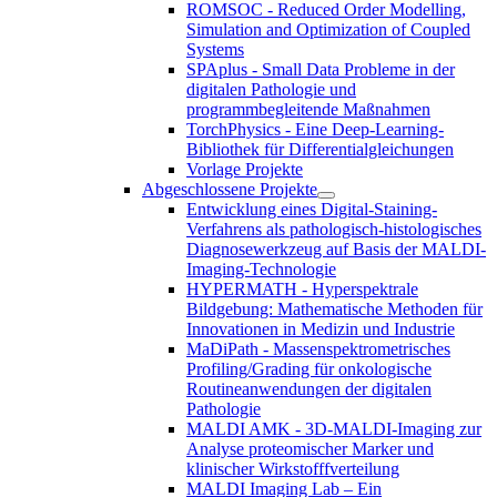
ROMSOC - Reduced Order Modelling,
Simulation and Optimization of Coupled
Systems
SPAplus - Small Data Probleme in der
digitalen Pathologie und
programmbegleitende Maßnahmen
TorchPhysics - Eine Deep-Learning-
Bibliothek für Differentialgleichungen
Vorlage Projekte
Abgeschlossene Projekte
Entwicklung eines Digital-Staining-
Verfahrens als pathologisch-histologisches
Diagnosewerkzeug auf Basis der MALDI-
Imaging-Technologie
HYPERMATH - Hyperspektrale
Bildgebung: Mathematische Methoden für
Innovationen in Medizin und Industrie
MaDiPath - Massenspektrometrisches
Profiling/Grading für onkologische
Routineanwendungen der digitalen
Pathologie
MALDI AMK - 3D-MALDI-Imaging zur
Analyse proteomischer Marker und
klinischer Wirkstofffverteilung
MALDI Imaging Lab – Ein