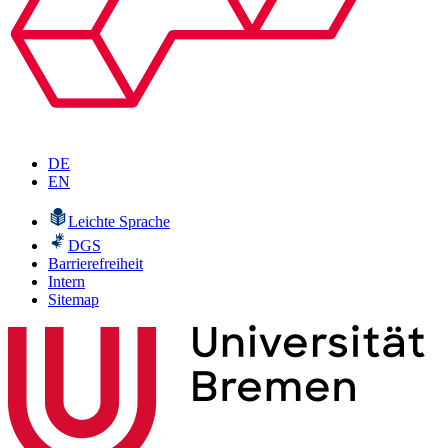
DE
EN
Leichte Sprache
DGS
Barrierefreiheit
Intern
Sitemap