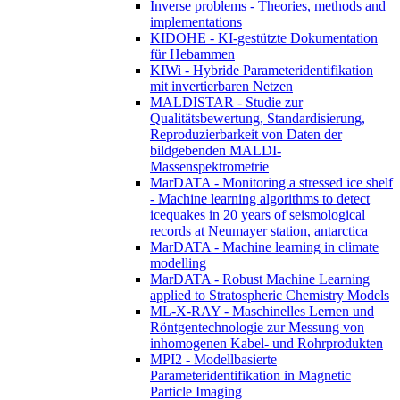
Inverse problems - Theories, methods and
implementations
KIDOHE - KI-gestützte Dokumentation
für Hebammen
KIWi - Hybride Parameteridentifikation
mit invertierbaren Netzen
MALDISTAR - Studie zur
Qualitätsbewertung, Standardisierung,
Reproduzierbarkeit von Daten der
bildgebenden MALDI-
Massenspektrometrie
MarDATA - Monitoring a stressed ice shelf
- Machine learning algorithms to detect
icequakes in 20 years of seismological
records at Neumayer station, antarctica
MarDATA - Machine learning in climate
modelling
MarDATA - Robust Machine Learning
applied to Stratospheric Chemistry Models
ML-X-RAY - Maschinelles Lernen und
Röntgentechnologie zur Messung von
inhomogenen Kabel- und Rohrprodukten
MPI2 - Modellbasierte
Parameteridentifikation in Magnetic
Particle Imaging