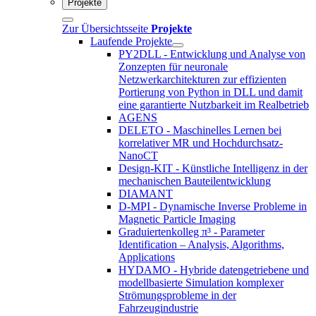
Projekte
Zur Übersichtsseite
Projekte
Laufende Projekte
PY2DLL - Entwicklung und Analyse von
Zonzepten für neuronale
Netzwerkarchitekturen zur effizienten
Portierung von Python in DLL und damit
eine garantierte Nutzbarkeit im Realbetrieb
AGENS
DELETO - Maschinelles Lernen bei
korrelativer MR und Hochdurchsatz-
NanoCT
Design-KIT - Künstliche Intelligenz in der
mechanischen Bauteilentwicklung
DIAMANT
D-MPI - Dynamische Inverse Probleme in
Magnetic Particle Imaging
Graduiertenkolleg π³ - Parameter
Identification – Analysis, Algorithms,
Applications
HYDAMO - Hybride datengetriebene und
modellbasierte Simulation komplexer
Strömungsprobleme in der
Fahrzeugindustrie