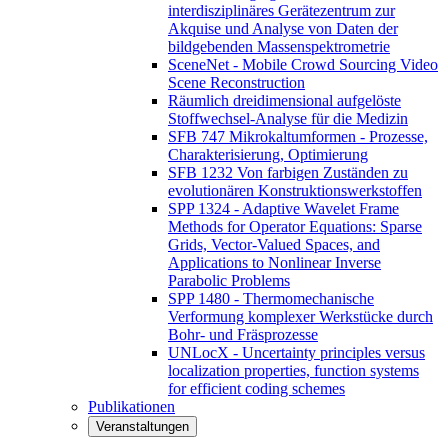
interdisziplinäres Gerätezentrum zur
Akquise und Analyse von Daten der
bildgebenden Massenspektrometrie
SceneNet - Mobile Crowd Sourcing Video
Scene Reconstruction
Räumlich dreidimensional aufgelöste
Stoffwechsel-Analyse für die Medizin
SFB 747 Mikrokaltumformen - Prozesse,
Charakterisierung, Optimierung
SFB 1232 Von farbigen Zuständen zu
evolutionären Konstruktionswerkstoffen
SPP 1324 - Adaptive Wavelet Frame
Methods for Operator Equations: Sparse
Grids, Vector-Valued Spaces, and
Applications to Nonlinear Inverse
Parabolic Problems
SPP 1480 - Thermomechanische
Verformung komplexer Werkstücke durch
Bohr- und Fräsprozesse
UNLocX - Uncertainty principles versus
localization properties, function systems
for efficient coding schemes
Publikationen
Veranstaltungen