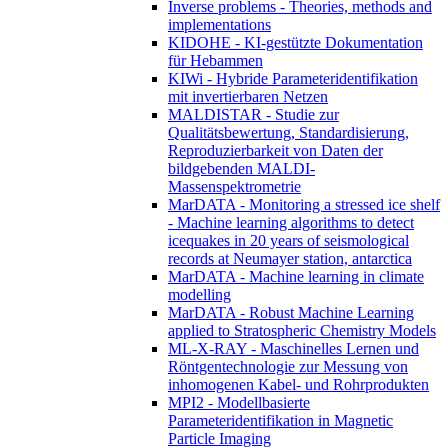
Inverse problems - Theories, methods and
implementations
KIDOHE - KI-gestützte Dokumentation
für Hebammen
KIWi - Hybride Parameteridentifikation
mit invertierbaren Netzen
MALDISTAR - Studie zur
Qualitätsbewertung, Standardisierung,
Reproduzierbarkeit von Daten der
bildgebenden MALDI-
Massenspektrometrie
MarDATA - Monitoring a stressed ice shelf
- Machine learning algorithms to detect
icequakes in 20 years of seismological
records at Neumayer station, antarctica
MarDATA - Machine learning in climate
modelling
MarDATA - Robust Machine Learning
applied to Stratospheric Chemistry Models
ML-X-RAY - Maschinelles Lernen und
Röntgentechnologie zur Messung von
inhomogenen Kabel- und Rohrprodukten
MPI2 - Modellbasierte
Parameteridentifikation in Magnetic
Particle Imaging