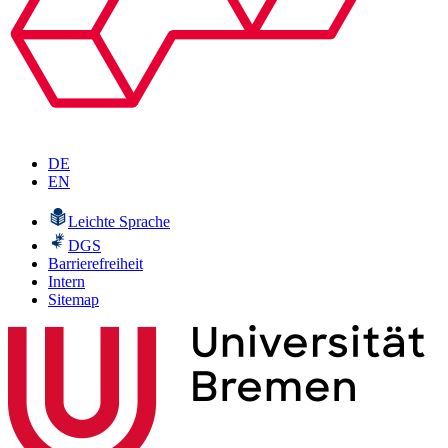
DE
EN
Leichte Sprache
DGS
Barrierefreiheit
Intern
Sitemap