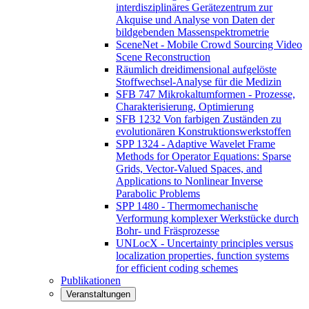
interdisziplinäres Gerätezentrum zur
Akquise und Analyse von Daten der
bildgebenden Massenspektrometrie
SceneNet - Mobile Crowd Sourcing Video
Scene Reconstruction
Räumlich dreidimensional aufgelöste
Stoffwechsel-Analyse für die Medizin
SFB 747 Mikrokaltumformen - Prozesse,
Charakterisierung, Optimierung
SFB 1232 Von farbigen Zuständen zu
evolutionären Konstruktionswerkstoffen
SPP 1324 - Adaptive Wavelet Frame
Methods for Operator Equations: Sparse
Grids, Vector-Valued Spaces, and
Applications to Nonlinear Inverse
Parabolic Problems
SPP 1480 - Thermomechanische
Verformung komplexer Werkstücke durch
Bohr- und Fräsprozesse
UNLocX - Uncertainty principles versus
localization properties, function systems
for efficient coding schemes
Publikationen
Veranstaltungen