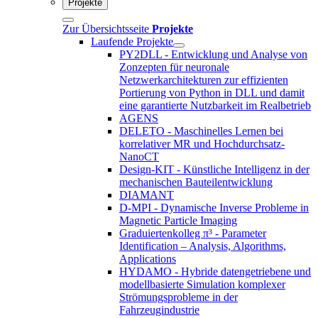
Projekte
Zur Übersichtsseite
Projekte
Laufende Projekte
PY2DLL - Entwicklung und Analyse von
Zonzepten für neuronale
Netzwerkarchitekturen zur effizienten
Portierung von Python in DLL und damit
eine garantierte Nutzbarkeit im Realbetrieb
AGENS
DELETO - Maschinelles Lernen bei
korrelativer MR und Hochdurchsatz-
NanoCT
Design-KIT - Künstliche Intelligenz in der
mechanischen Bauteilentwicklung
DIAMANT
D-MPI - Dynamische Inverse Probleme in
Magnetic Particle Imaging
Graduiertenkolleg π³ - Parameter
Identification – Analysis, Algorithms,
Applications
HYDAMO - Hybride datengetriebene und
modellbasierte Simulation komplexer
Strömungsprobleme in der
Fahrzeugindustrie