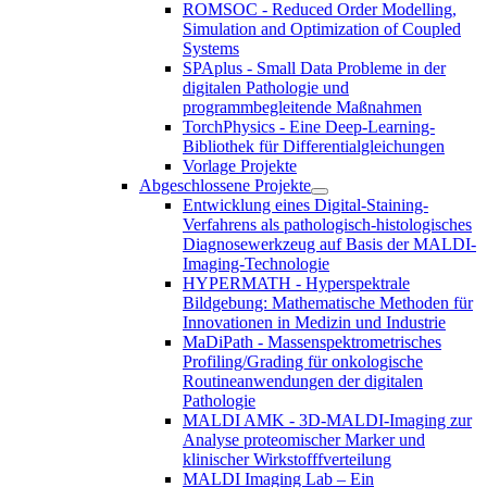
ROMSOC - Reduced Order Modelling,
Simulation and Optimization of Coupled
Systems
SPAplus - Small Data Probleme in der
digitalen Pathologie und
programmbegleitende Maßnahmen
TorchPhysics - Eine Deep-Learning-
Bibliothek für Differentialgleichungen
Vorlage Projekte
Abgeschlossene Projekte
Entwicklung eines Digital-Staining-
Verfahrens als pathologisch-histologisches
Diagnosewerkzeug auf Basis der MALDI-
Imaging-Technologie
HYPERMATH - Hyperspektrale
Bildgebung: Mathematische Methoden für
Innovationen in Medizin und Industrie
MaDiPath - Massenspektrometrisches
Profiling/Grading für onkologische
Routineanwendungen der digitalen
Pathologie
MALDI AMK - 3D-MALDI-Imaging zur
Analyse proteomischer Marker und
klinischer Wirkstofffverteilung
MALDI Imaging Lab – Ein