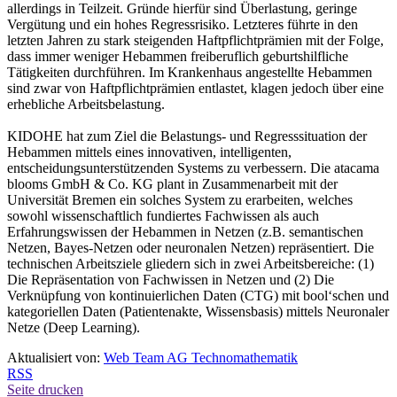
allerdings in Teilzeit. Gründe hierfür sind Überlastung, geringe
Vergütung und ein hohes Regressrisiko. Letzteres führte in den
letzten Jahren zu stark steigenden Haftpflichtprämien mit der Folge,
dass immer weniger Hebammen freiberuflich geburtshilfliche
Tätigkeiten durchführen. Im Krankenhaus angestellte Hebammen
sind zwar von Haftpflichtprämien entlastet, klagen jedoch über eine
erhebliche Arbeitsbelastung.
KIDOHE hat zum Ziel die Belastungs- und Regresssituation der
Hebammen mittels eines innovativen, intelligenten,
entscheidungsunterstützenden Systems zu verbessern. Die atacama
blooms GmbH & Co. KG plant in Zusammenarbeit mit der
Universität Bremen ein solches System zu erarbeiten, welches
sowohl wissenschaftlich fundiertes Fachwissen als auch
Erfahrungswissen der Hebammen in Netzen (z.B. semantischen
Netzen, Bayes-Netzen oder neuronalen Netzen) repräsentiert. Die
technischen Arbeitsziele gliedern sich in zwei Arbeitsbereiche: (1)
Die Repräsentation von Fachwissen in Netzen und (2) Die
Verknüpfung von kontinuierlichen Daten (CTG) mit bool‘schen und
kategoriellen Daten (Patientenakte, Wissensbasis) mittels Neuronaler
Netze (Deep Learning).
Aktualisiert von:
Web Team AG Technomathematik
RSS
Seite drucken