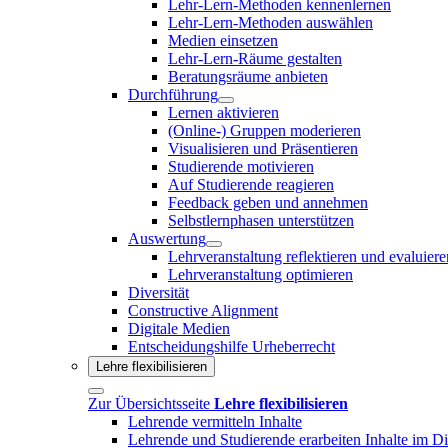
Lehr-Lern-Methoden kennenlernen
Lehr-Lern-Methoden auswählen
Medien einsetzen
Lehr-Lern-Räume gestalten
Beratungsräume anbieten
Durchführung
Lernen aktivieren
(Online-) Gruppen moderieren
Visualisieren und Präsentieren
Studierende motivieren
Auf Studierende reagieren
Feedback geben und annehmen
Selbstlernphasen unterstützen
Auswertung
Lehrveranstaltung reflektieren und evaluiere
Lehrveranstaltung optimieren
Diversität
Constructive Alignment
Digitale Medien
Entscheidungshilfe Urheberrecht
Lehre flexibilisieren
Zur Übersichtsseite
Lehre flexibilisieren
Lehrende vermitteln Inhalte
Lehrende und Studierende erarbeiten Inhalte im D