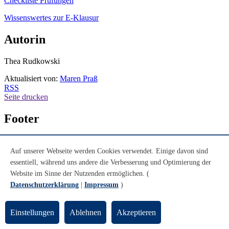
Checkliste Prüfungen
Wissenswertes zur E-Klausur
Autorin
Thea Rudkowski
Aktualisiert von:
Maren Praß
RSS
Seite drucken
Footer
Kontakt
Auf unserer Webseite werden Cookies verwendet. Einige davon sind
Universität Bremen
essentiell, während uns andere die Verbesserung und Optimierung der
Akademie für Weiterbildung
Website im Sinne der Nutzenden ermöglichen. (
Postfach 330 440
Datenschutzerklärung
|
Impressum
)
28334 Bremen
Telefon: +49 421 218-61610
Einstellungen
Ablehnen
Akzeptieren
E-Mail: weiterbildung@uni-bremen.de