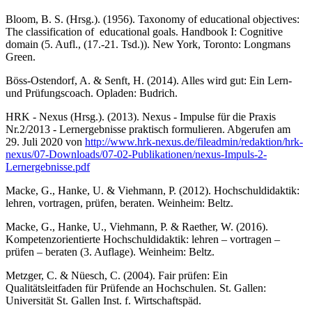
Bloom, B. S. (Hrsg.). (1956). Taxonomy of educational objectives:
The classification of educational goals. Handbook I: Cognitive
domain (5. Aufl., (17.-21. Tsd.)). New York, Toronto: Longmans
Green.
Böss-Ostendorf, A. & Senft, H. (2014). Alles wird gut: Ein Lern-
und Prüfungscoach. Opladen: Budrich.
HRK - Nexus (Hrsg.). (2013). Nexus - Impulse für die Praxis
Nr.2/2013 - Lernergebnisse praktisch formulieren. Abgerufen am
29. Juli 2020 von
http://www.hrk-nexus.de/fileadmin/redaktion/hrk-
nexus/07-Downloads/07-02-Publikationen/nexus-Impuls-2-
Lernergebnisse.pdf
Macke, G., Hanke, U. & Viehmann, P. (2012). Hochschuldidaktik:
lehren, vortragen, prüfen, beraten. Weinheim: Beltz.
Macke, G., Hanke, U., Viehmann, P. & Raether, W. (2016).
Kompetenzorientierte Hochschuldidaktik: lehren – vortragen –
prüfen – beraten (3. Auflage). Weinheim: Beltz.
Metzger, C. & Nüesch, C. (2004). Fair prüfen: Ein
Qualitätsleitfaden für Prüfende an Hochschulen. St. Gallen:
Universität St. Gallen Inst. f. Wirtschaftspäd.