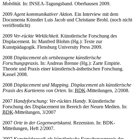
Mobilität.
In: INSEA-Tagungsband. Oberhausen 2009.
2009
Agent kommunikativer Aktion.
Ein Interview mit dem
Documenta Künstler Luis Jacob und Christiane Brohl. (noch nicht
veröffentlicht)
2009
Ver-rückte Wirklichkeit.
Künstlerische Forschung des
Displacement. In: Manfred Blohm (Hg.): Texte zur
Kunstpädagogik. Flensburg
University Press
2009.
2008
Displacement
als ortsbezogene künstlerische
Forschungspraxis.
In: Andreas Brenne (Hg.): Zarte Empirie.
Theorie und Praxis einer künstlerisch-ästhetischen Forschung.
Kassel 2008.
2008
Displacement
und
Mapping. Displacement
als künstlerische
Praxis des Kartierens von Orten.
In:
BDK
-Mitteilungen, 2/2008.
2007
Handyforschung: Ver-rücktes Handy
. Künstlerische
Forschung des Displacement im Bereich der Neuen Medien. In:
BDK
-Mitteilungen, 3/2007
2007
Orte in der Gegenwartskunst.
Rezension. In: BDK-
Mitteilungen, Heft 2/2007.
2007
Kunstpädagogik als künstlerische Forschungspraxis des