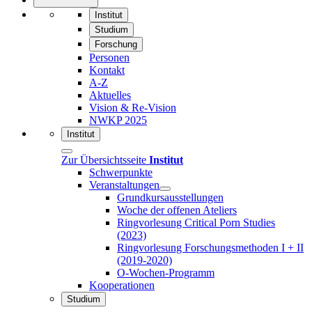
Institut
Studium
Forschung
Personen
Kontakt
A-Z
Aktuelles
Vision & Re-Vision
NWKP 2025
Institut
Zur Übersichtsseite
Institut
Schwerpunkte
Veranstaltungen
Grundkursausstellungen
Woche der offenen Ateliers
Ringvorlesung Critical Porn Studies
(2023)
Ringvorlesung Forschungsmethoden I + II
(2019-2020)
O-Wochen-Programm
Kooperationen
Studium