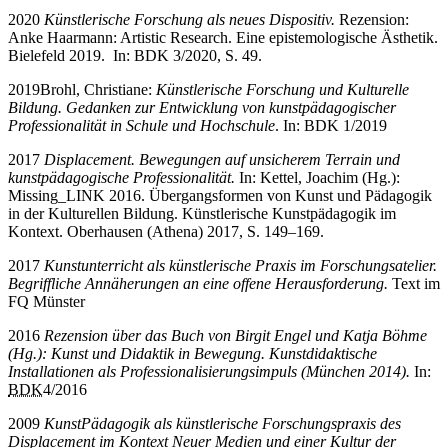
2020
Künstlerische Forschung als neues Dispositiv.
Rezension:
Anke Haarmann: Artistic Research. Eine epistemologische Ästhetik.
Bielefeld 2019. In: BDK 3/2020, S. 49.
2019
Brohl, Christiane:
Künstlerische Forschung und Kulturelle
Bildung. Gedanken zur Entwicklung von kunstpädagogischer
Professionalität in Schule und Hochschule
. In: BDK 1/2019
2017
Displacement. Bewegungen auf unsicherem Terrain und
kunstpädagogische Professionalität.
In: Kettel, Joachim (Hg.):
Missing_LINK 2016. Übergangsformen von Kunst und Pädagogik
in der Kulturellen Bildung. Künstlerische Kunstpädagogik im
Kontext. Oberhausen (Athena) 2017, S. 149–169.
2017
Kunstunterricht als künstlerische Praxis im Forschungsatelier.
Begriffliche Annäherungen an eine offene Herausforderung.
Text im
FQ Münster
2016
Rezension über das Buch von Birgit Engel und Katja B
ö
hme
(Hg.): Kunst und Didaktik in Bewegung. Kunstdidaktische
Installationen als Professionalisierungsimpuls (München 2014).
In:
BDK
4/2016
2009
KunstPädagogik als künstlerische Forschungspraxis des
Displacement im Kontext Neuer Medien und einer Kultur der