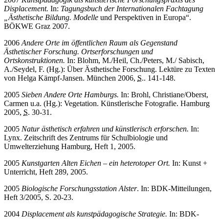
Displacement.
In:
Tagungsbuch der Internationalen Fachtagung
„Ästhetische Bildung. Modelle
und Perspektiven in Europa“.
BÖKWE Graz 2007.
2006
Andere Orte im
ö
ffentlichen Raum als Gegenstand
Ä
sthetischer Forschung. Ortserforschungen und
Ortskonstruktionen.
In: Blohm, M./Heil, Ch./Peters, M./ Sabisch,
A./Seydel, F. (Hg.): Über Ästhetische Forschung. Lektüre zu Texten
von Helga Kämpf-Jansen. München 2006,
S.
. 141-148.
2005
Sieben Andere Orte Hamburgs.
In: Brohl, Christiane/Oberst,
Carmen u.a. (Hg.): Vegetation. Künstlerische Fotografie. Hamburg
2005,
S
. 30-31.
2005
Natur ästhetisch erfahren und künstlerisch erforschen.
In:
Lynx. Zeitschrift des Zentrums für Schulbiologie und
Umwelterziehung Hamburg, Heft 1, 2005.
2005
Kunstgarten Alten Eichen –
ein heterotoper Ort.
In: Kunst +
Unterricht, Heft 289, 2005.
2005
Biologische Forschungsstation Alster
. In: BDK-Mitteilungen,
Heft 3/2005, S. 20-23.
2004
Displacement als kunstp
ädagogische Strategie.
In: BDK-