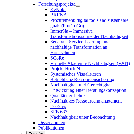
Forschungsprojekte
KeNobi
BRENA
Procurement: digital tools and sustainable
goals (ProcToGo)
ImmerNa – Immersive
Transformationsräume der Nachhaltigkeit
Senatra – Service Learning und
nachhaltige Transformation an
Hochschulen
SCoRe
Virtuelle Akademie Nachhaltigkeit (VAN)
Projekt Hoch N
Systemisches Visualisieren
Betriebliche Ressourcensicherung
Nachhaltigkeit und Gerechtigkeit
Entwicklung einer Beratungskonzeption
Qualität der Lehre
Nachhaltiges Ressourcenmanagement
EcoStep
SFB 637
Nachhaltigkeit unter Beobachtung
Dissertationen
Publikationen
Transfer