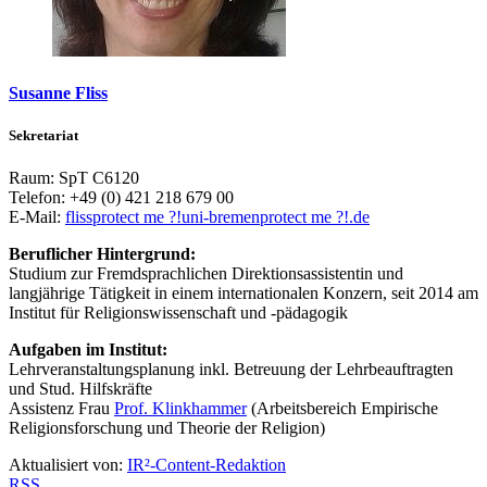
Susanne Fliss
Sekretariat
Raum: SpT C6120
Telefon: +49 (0) 421 218 679 00
E-Mail:
fliss
protect me ?!
uni-bremen
protect me ?!
.de
Beruflicher Hintergrund:
Studium zur Fremdsprachlichen Direktionsassistentin und
langjährige Tätigkeit in einem internationalen Konzern, seit 2014 am
Institut für Religionswissenschaft und -pädagogik
Aufgaben im Institut:
Lehrveranstaltungsplanung inkl. Betreuung der Lehrbeauftragten
und Stud. Hilfskräfte
Assistenz Frau
Prof. Klinkhammer
(Arbeitsbereich Empirische
Religionsforschung und Theorie der Religion)
Aktualisiert von:
IR²-Content-Redaktion
RSS