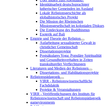
Über Indien zum Abendland?
Identitätsarbeit deutschsprachiger
lutherischer Gemeinden im Ausland
Lokale Religionsgeschichte als
globalhistorisches Projekt
Die Mission der Rheinischen
Missionsgesellschaft im kolonialen Diskurs
Die Entdeckung des Buddhismus
Esoterik auf Bali
Empirie und Theorie der Religion
Aufarbeitung sexualisierter Gewalt in
christlicher Gemeinschaft
Dissertationsprojekte
Postsäkulares Yoga: Populäre Spiritualität
und Gesundheitsverhalten in Zeiten
transkultureller Verflechtungen
Literaturen und Medien der Religionen
Dissertations- und Habilitationsprojekte
Religionspädagogik
VIRR - Religionswissenschaftliche
Fachdidaktik
Projekte & Veranstaltungen
VIRR - Veröffentlichungen des Instituts für
Religionswissenschaft und Religionspädagogik
gamevironments