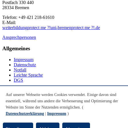
Postfach 330 440
28334 Bremen
Telefon: +49 421 218-61610
E-Mail:
weiterbildung
protect me ?!
uni-bremen
protect me ?!
.de
Ansprechpersonen
Allgemeines
Impressum
Datenschutz
Notfall
Leichte Sprache
DGS
Social Media
Auf unserer Webseite werden Cookies verwendet. Einige davon sind
essentiell, während uns andere die Verbesserung und Optimierung der
Youtube
Instagram
Website im Sinne der Nutzenden ermöglichen. (
LinkedIn
Datenschutzerklärung
|
Impressum
)
Mastodon
© Universität Bremen 2026