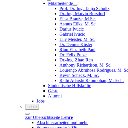
Mitarbeitende
Prof. Dr.-Ing. Tanja Schultz
Dr.-Ing. Marvin Borsdorf
Elisa Brauße, M.Sc.
Asmus Eilks, M. Sc.
Darius Ivucic
Gabriel Ivucic
Lily Meister, M. Sc.
Dr. Dennis Küster
Rinu Elizabeth Paul
Dr. Felix Putze
Dr.-Ing. Zhao Ren
Anthony Richardson, M. Sc.
Lourenço Abruhosa Rodrigues, M. Sc
Kevin Scheck, M. Sc.
Rathi Adarshi Rammohan, M.Tech.
Studentische Hilfskräfte
Gäste
Alumni
Jobs
Lehre
Zur Übersichtsseite
Lehre
Abschlussarbeiten und mehr
Sommersemester 2026