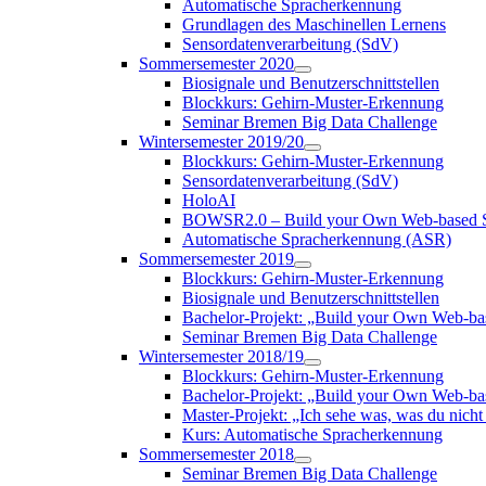
Automatische Spracherkennung
Grundlagen des Maschinellen Lernens
Sensordatenverarbeitung (SdV)
Sommersemester 2020
Biosignale und Benutzerschnittstellen
Blockkurs: Gehirn-Muster-Erkennung
Seminar Bremen Big Data Challenge
Wintersemester 2019/20
Blockkurs: Gehirn-Muster-Erkennung
Sensordatenverarbeitung (SdV)
HoloAI
BOWSR2.0 – Build your Own Web-based S
Automatische Spracherkennung (ASR)
Sommersemester 2019
Blockkurs: Gehirn-Muster-Erkennung
Biosignale und Benutzerschnittstellen
Bachelor-Projekt: „Build your Own Web-b
Seminar Bremen Big Data Challenge
Wintersemester 2018/19
Blockkurs: Gehirn-Muster-Erkennung
Bachelor-Projekt: „Build your Own Web-
Master-Projekt: „Ich sehe was, was du nicht 
Kurs: Automatische Spracherkennung
Sommersemester 2018
Seminar Bremen Big Data Challenge