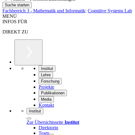
Fachbereich 3 - Mathematik und Informatik
:
Cognitive Systems Lab
MENÜ
INFOS FÜR
DIREKT ZU
Institut
Lehre
Forschung
Projekte
Publikationen
Media
Kontakt
Institut
Zur Übersichtsseite
Institut
Direktorin
Team