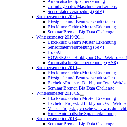
Automatische Spracherkennung
Grundlagen des Maschinellen Lernens
Sensordatenverarbeitung (SdV)
Sommersemester 2020
Biosignale und Benutzerschnittstellen
Blockkurs: Gehirn-Muster-Erkennung
Seminar Bremen Big Data Challenge
Wintersemester 2019/20
Blockkurs: Gehirn-Muster-Erkennung
Sensordatenverarbeitung (SdV)
HoloAI
BOWSR2.0 – Build your Own Web-based S
Automatische Spracherkennung (ASR)
Sommersemester 2019
Blockkurs: Gehirn-Muster-Erkennung
Biosignale und Benutzerschnittstellen
Bachelor-Projekt: „Build your Own Web-b
Seminar Bremen Big Data Challenge
Wintersemester 2018/19
Blockkurs: Gehirn-Muster-Erkennung
Bachelor-Projekt: „Build your Own Web-
Master-Projekt: „Ich sehe was, was du nicht 
Kurs: Automatische Spracherkennung
Sommersemester 2018
Seminar Bremen Big Data Challenge