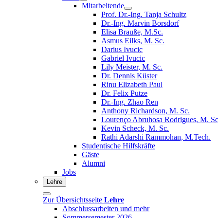
Mitarbeitende
Prof. Dr.-Ing. Tanja Schultz
Dr.-Ing. Marvin Borsdorf
Elisa Brauße, M.Sc.
Asmus Eilks, M. Sc.
Darius Ivucic
Gabriel Ivucic
Lily Meister, M. Sc.
Dr. Dennis Küster
Rinu Elizabeth Paul
Dr. Felix Putze
Dr.-Ing. Zhao Ren
Anthony Richardson, M. Sc.
Lourenço Abruhosa Rodrigues, M. Sc
Kevin Scheck, M. Sc.
Rathi Adarshi Rammohan, M.Tech.
Studentische Hilfskräfte
Gäste
Alumni
Jobs
Lehre
Zur Übersichtsseite
Lehre
Abschlussarbeiten und mehr
Sommersemester 2026