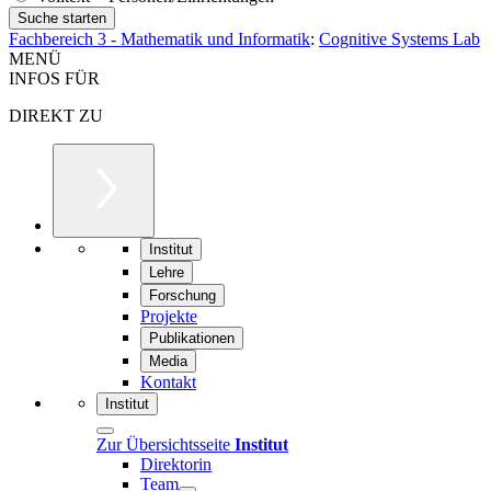
Fachbereich 3 - Mathematik und Informatik
:
Cognitive Systems Lab
MENÜ
INFOS FÜR
DIREKT ZU
Institut
Lehre
Forschung
Projekte
Publikationen
Media
Kontakt
Institut
Zur Übersichtsseite
Institut
Direktorin
Team