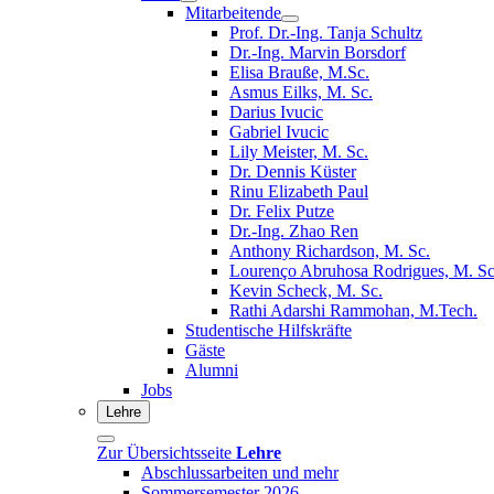
Mitarbeitende
Prof. Dr.-Ing. Tanja Schultz
Dr.-Ing. Marvin Borsdorf
Elisa Brauße, M.Sc.
Asmus Eilks, M. Sc.
Darius Ivucic
Gabriel Ivucic
Lily Meister, M. Sc.
Dr. Dennis Küster
Rinu Elizabeth Paul
Dr. Felix Putze
Dr.-Ing. Zhao Ren
Anthony Richardson, M. Sc.
Lourenço Abruhosa Rodrigues, M. Sc
Kevin Scheck, M. Sc.
Rathi Adarshi Rammohan, M.Tech.
Studentische Hilfskräfte
Gäste
Alumni
Jobs
Lehre
Zur Übersichtsseite
Lehre
Abschlussarbeiten und mehr
Sommersemester 2026