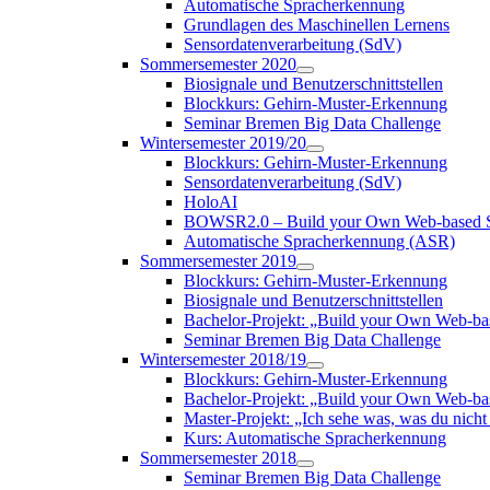
Automatische Spracherkennung
Grundlagen des Maschinellen Lernens
Sensordatenverarbeitung (SdV)
Sommersemester 2020
Biosignale und Benutzerschnittstellen
Blockkurs: Gehirn-Muster-Erkennung
Seminar Bremen Big Data Challenge
Wintersemester 2019/20
Blockkurs: Gehirn-Muster-Erkennung
Sensordatenverarbeitung (SdV)
HoloAI
BOWSR2.0 – Build your Own Web-based S
Automatische Spracherkennung (ASR)
Sommersemester 2019
Blockkurs: Gehirn-Muster-Erkennung
Biosignale und Benutzerschnittstellen
Bachelor-Projekt: „Build your Own Web-b
Seminar Bremen Big Data Challenge
Wintersemester 2018/19
Blockkurs: Gehirn-Muster-Erkennung
Bachelor-Projekt: „Build your Own Web-
Master-Projekt: „Ich sehe was, was du nicht 
Kurs: Automatische Spracherkennung
Sommersemester 2018
Seminar Bremen Big Data Challenge