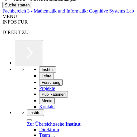
Fachbereich 3 - Mathematik und Informatik
:
Cognitive Systems Lab
MENÜ
INFOS FÜR
DIREKT ZU
Institut
Lehre
Forschung
Projekte
Publikationen
Media
Kontakt
Institut
Zur Übersichtsseite
Institut
Direktorin
Team