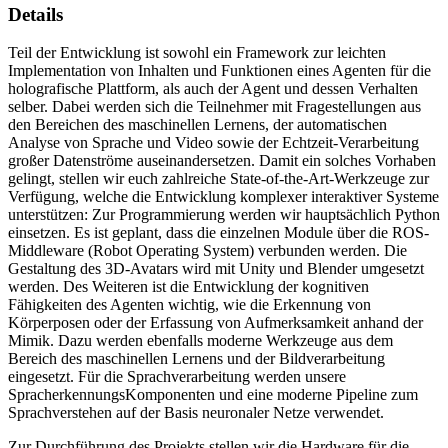
Details
Teil der Entwicklung ist sowohl ein Framework zur leichten
Implementation von Inhalten und Funktionen eines Agenten für die
holografische Plattform, als auch der Agent und dessen Verhalten
selber. Dabei werden sich die Teilnehmer mit Fragestellungen aus
den Bereichen des maschinellen Lernens, der automatischen
Analyse von Sprache und Video sowie der Echtzeit-Verarbeitung
großer Datenströme auseinandersetzen. Damit ein solches Vorhaben
gelingt, stellen wir euch zahlreiche State-of-the-Art-Werkzeuge zur
Verfügung, welche die Entwicklung komplexer interaktiver Systeme
unterstützen: Zur Programmierung werden wir hauptsächlich Python
einsetzen. Es ist geplant, dass die einzelnen Module über die ROS-
Middleware (Robot Operating System) verbunden werden. Die
Gestaltung des 3D-Avatars wird mit Unity und Blender umgesetzt
werden. Des Weiteren ist die Entwicklung der kognitiven
Fähigkeiten des Agenten wichtig, wie die Erkennung von
Körperposen oder der Erfassung von Aufmerksamkeit anhand der
Mimik. Dazu werden ebenfalls moderne Werkzeuge aus dem
Bereich des maschinellen Lernens und der Bildverarbeitung
eingesetzt. Für die Sprachverarbeitung werden unsere
SpracherkennungsKomponenten und eine moderne Pipeline zum
Sprachverstehen auf der Basis neuronaler Netze verwendet.
Zur Durchführung des Projekts stellen wir die Hardware für die