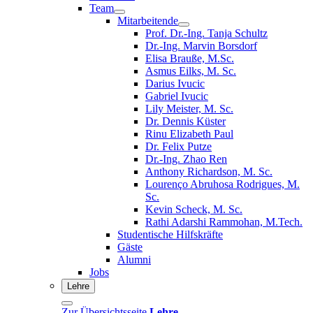
Team
Mitarbeitende
Prof. Dr.-Ing. Tanja Schultz
Dr.-Ing. Marvin Borsdorf
Elisa Brauße, M.Sc.
Asmus Eilks, M. Sc.
Darius Ivucic
Gabriel Ivucic
Lily Meister, M. Sc.
Dr. Dennis Küster
Rinu Elizabeth Paul
Dr. Felix Putze
Dr.-Ing. Zhao Ren
Anthony Richardson, M. Sc.
Lourenço Abruhosa Rodrigues, M.
Sc.
Kevin Scheck, M. Sc.
Rathi Adarshi Rammohan, M.Tech.
Studentische Hilfskräfte
Gäste
Alumni
Jobs
Lehre
Zur Übersichtsseite
Lehre