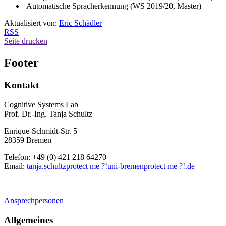
Automatische Spracherkennung (WS 2019/20, Master)
Aktualisiert von:
Eric Schädler
RSS
Seite drucken
Footer
Kontakt
Cognitive Systems Lab
Prof. Dr.-Ing. Tanja Schultz
Enrique-Schmidt-Str. 5
28359 Bremen
Telefon: +49 (0) 421 218 64270
Email:
tanja.schultz
protect me ?!
uni-bremen
protect me ?!
.de
Ansprechpersonen
Allgemeines