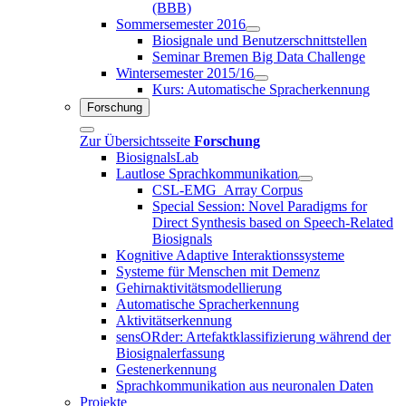
(BBB)
Sommersemester 2016
Biosignale und Benutzerschnittstellen
Seminar Bremen Big Data Challenge
Wintersemester 2015/16
Kurs: Automatische Spracherkennung
Forschung
Zur Übersichtsseite
Forschung
BiosignalsLab
Lautlose Sprachkommunikation
CSL-EMG_Array Corpus
Special Session: Novel Paradigms for
Direct Synthesis based on Speech-Related
Biosignals
Kognitive Adaptive Interaktionssysteme
Systeme für Menschen mit Demenz
Gehirnaktivitätsmodellierung
Automatische Spracherkennung
Aktivitätserkennung
sensORder: Artefaktklassifizierung während der
Biosignalerfassung
Gestenerkennung
Sprachkommunikation aus neuronalen Daten
Projekte