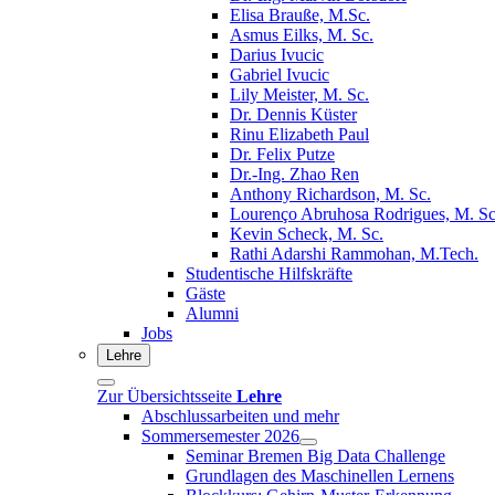
Elisa Brauße, M.Sc.
Asmus Eilks, M. Sc.
Darius Ivucic
Gabriel Ivucic
Lily Meister, M. Sc.
Dr. Dennis Küster
Rinu Elizabeth Paul
Dr. Felix Putze
Dr.-Ing. Zhao Ren
Anthony Richardson, M. Sc.
Lourenço Abruhosa Rodrigues, M. Sc
Kevin Scheck, M. Sc.
Rathi Adarshi Rammohan, M.Tech.
Studentische Hilfskräfte
Gäste
Alumni
Jobs
Lehre
Zur Übersichtsseite
Lehre
Abschlussarbeiten und mehr
Sommersemester 2026
Seminar Bremen Big Data Challenge
Grundlagen des Maschinellen Lernens