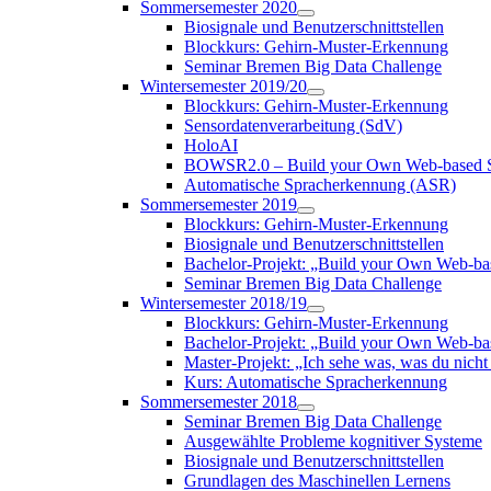
Sommersemester 2020
Biosignale und Benutzerschnittstellen
Blockkurs: Gehirn-Muster-Erkennung
Seminar Bremen Big Data Challenge
Wintersemester 2019/20
Blockkurs: Gehirn-Muster-Erkennung
Sensordatenverarbeitung (SdV)
HoloAI
BOWSR2.0 – Build your Own Web-based S
Automatische Spracherkennung (ASR)
Sommersemester 2019
Blockkurs: Gehirn-Muster-Erkennung
Biosignale und Benutzerschnittstellen
Bachelor-Projekt: „Build your Own Web-b
Seminar Bremen Big Data Challenge
Wintersemester 2018/19
Blockkurs: Gehirn-Muster-Erkennung
Bachelor-Projekt: „Build your Own Web-
Master-Projekt: „Ich sehe was, was du nicht 
Kurs: Automatische Spracherkennung
Sommersemester 2018
Seminar Bremen Big Data Challenge
Ausgewählte Probleme kognitiver Systeme
Biosignale und Benutzerschnittstellen
Grundlagen des Maschinellen Lernens