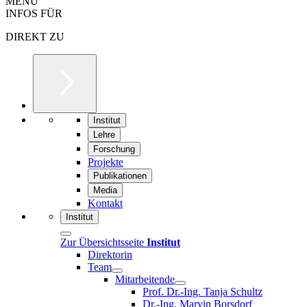
MENÜ
INFOS FÜR
DIREKT ZU
Institut
Lehre
Forschung
Projekte
Publikationen
Media
Kontakt
Institut
Zur Übersichtsseite
Institut
Direktorin
Team
Mitarbeitende
Prof. Dr.-Ing. Tanja Schultz
Dr.-Ing. Marvin Borsdorf