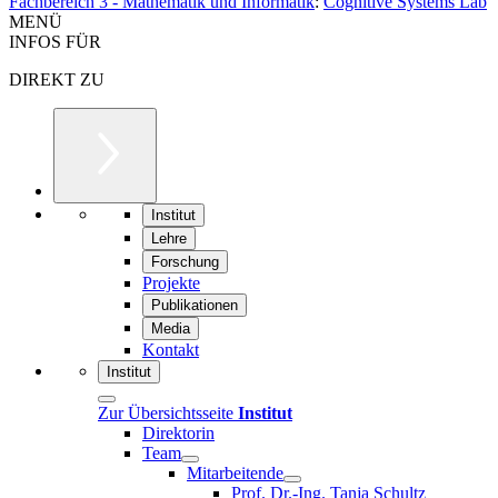
Fachbereich 3 - Mathematik und Informatik
:
Cognitive Systems Lab
MENÜ
INFOS FÜR
DIREKT ZU
Institut
Lehre
Forschung
Projekte
Publikationen
Media
Kontakt
Institut
Zur Übersichtsseite
Institut
Direktorin
Team
Mitarbeitende
Prof. Dr.-Ing. Tanja Schultz