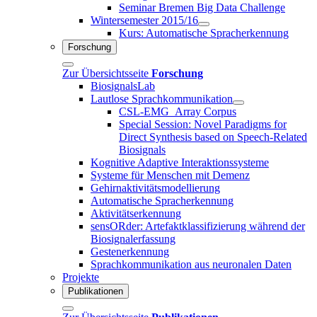
Seminar Bremen Big Data Challenge
Wintersemester 2015/16
Kurs: Automatische Spracherkennung
Forschung
Zur Übersichtsseite
Forschung
BiosignalsLab
Lautlose Sprachkommunikation
CSL-EMG_Array Corpus
Special Session: Novel Paradigms for
Direct Synthesis based on Speech-Related
Biosignals
Kognitive Adaptive Interaktionssysteme
Systeme für Menschen mit Demenz
Gehirnaktivitätsmodellierung
Automatische Spracherkennung
Aktivitätserkennung
sensORder: Artefaktklassifizierung während der
Biosignalerfassung
Gestenerkennung
Sprachkommunikation aus neuronalen Daten
Projekte
Publikationen