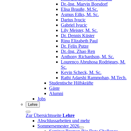
Dr.-Ing. Marvin Borsdorf
Elisa Brauße, M.Sc.
Asmus Eilks, M. Sc.
Darius Ivucic
Gabriel Ivucic
Lily Meister, M. Sc.
Dr. Dennis Küster
Rinu Elizabeth Paul
Dr. Felix Putze
Dr.-Ing. Zhao Ren
Anthony Richardson, M. Sc.
Lourenço Abruhosa Rodrigues, M.
Sc.
Kevin Scheck, M. Sc.
Rathi Adarshi Rammohan, M.Tech.
Studentische Hilfskräfte
Gäste
Alumni
Jobs
Lehre
Zur Übersichtsseite
Lehre
Abschlussarbeiten und mehr
Sommersemester 2026