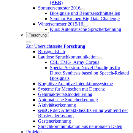
(BBB)
Sommersemester 2016
Biosignale und Benutzerschnittstellen
Seminar Bremen Big Data Challenge
Wintersemester 2015/16
Kurs: Automatische Spracherkennung
Forschung
Zur Übersichtsseite
Forschung
BiosignalsLab
Lautlose Sprachkommunikation
CSL-EMG_Array Corpus
Special Session: Novel Paradigms for
Direct Synthesis based on Speech-Related
Biosignals
Kognitive Adaptive Interaktionssysteme
Systeme für Menschen mit Demenz
Gehirnaktivitätsmodellierung
Automatische Spracherkennung
Aktivitätserkennung
sensORder: Artefaktklassifizierung während der
Biosignalerfassung
Gestenerkennung
Sprachkommunikation aus neuronalen Daten
Projekte