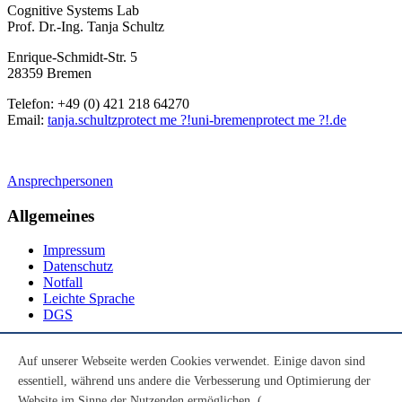
Cognitive Systems Lab
Prof. Dr.-Ing. Tanja Schultz
Enrique-Schmidt-Str. 5
28359 Bremen
Telefon: +49 (0) 421 218 64270
Email:
tanja.schultz
protect me ?!
uni-bremen
protect me ?!
.de
Ansprechpersonen
Allgemeines
Impressum
Datenschutz
Notfall
Leichte Sprache
DGS
Social Media
Auf unserer Webseite werden Cookies verwendet. Einige davon sind
essentiell, während uns andere die Verbesserung und Optimierung der
Youtube
Instagram
Website im Sinne der Nutzenden ermöglichen. (