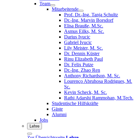
Team
Mitarbeitende
Prof. Dr.-Ing. Tanja Schultz
Dr.-Ing. Marvin Borsdorf
Elisa Brauße, M.Sc.
Asmus Eilks, M. Sc.
Darius Ivucic
Gabriel Ivucic
Lily Meister, M. Sc.
Dr. Dennis Küster
Rinu Elizabeth Paul
Dr. Felix Putze
Dr.-Ing. Zhao Ren
Anthony Richardson, M. Sc.
Lourenço Abruhosa Rodrigues, M.
Sc.
Kevin Scheck, M. Sc.
Rathi Adarshi Rammohan, M.Tech.
Studentische Hilfskräfte
Gäste
Alumni
Jobs
Lehre
Zur Übersichtsseite
Lehre