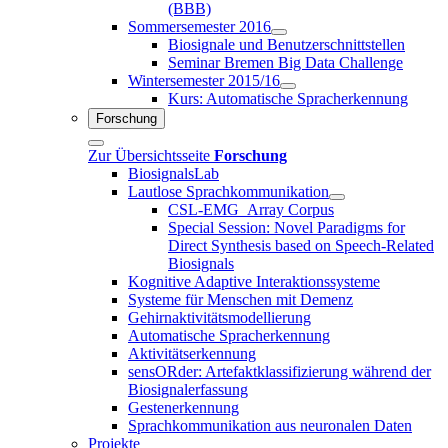
(BBB)
Sommersemester 2016
Biosignale und Benutzerschnittstellen
Seminar Bremen Big Data Challenge
Wintersemester 2015/16
Kurs: Automatische Spracherkennung
Forschung
Zur Übersichtsseite
Forschung
BiosignalsLab
Lautlose Sprachkommunikation
CSL-EMG_Array Corpus
Special Session: Novel Paradigms for
Direct Synthesis based on Speech-Related
Biosignals
Kognitive Adaptive Interaktionssysteme
Systeme für Menschen mit Demenz
Gehirnaktivitätsmodellierung
Automatische Spracherkennung
Aktivitätserkennung
sensORder: Artefaktklassifizierung während der
Biosignalerfassung
Gestenerkennung
Sprachkommunikation aus neuronalen Daten
Projekte