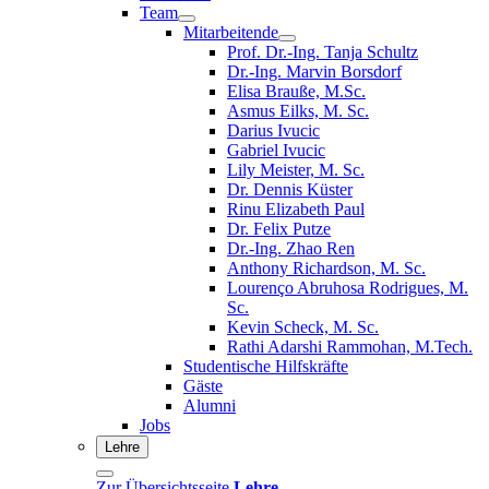
Team
Mitarbeitende
Prof. Dr.-Ing. Tanja Schultz
Dr.-Ing. Marvin Borsdorf
Elisa Brauße, M.Sc.
Asmus Eilks, M. Sc.
Darius Ivucic
Gabriel Ivucic
Lily Meister, M. Sc.
Dr. Dennis Küster
Rinu Elizabeth Paul
Dr. Felix Putze
Dr.-Ing. Zhao Ren
Anthony Richardson, M. Sc.
Lourenço Abruhosa Rodrigues, M.
Sc.
Kevin Scheck, M. Sc.
Rathi Adarshi Rammohan, M.Tech.
Studentische Hilfskräfte
Gäste
Alumni
Jobs
Lehre
Zur Übersichtsseite
Lehre