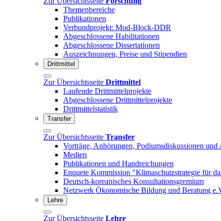
Zur Übersichtsseite
Forschung
Themenbereiche
Publikationen
Verbundprojekt: Mod-Block-DDR
Abgeschlossene Habilitationen
Abgeschlossene Dissertationen
Auszeichnungen, Preise und Stipendien
Drittmittel
Zur Übersichtsseite
Drittmittel
Laufende Drittmittelprojekte
Abgeschlossene Drittmittelprojekte
Drittmittelstatistik
Transfer
Zur Übersichtsseite
Transfer
Vorträge, Anhörungen, Podiumsdiskussionen und 
Medien
Publikationen und Handreichungen
Enquete Kommission "Klimaschutzstrategie für d
Deutsch-koreanisches Konsultationsgremium
Netzwerk Ökonomische Bildung und Beratung e.
Lehre
Zur Übersichtsseite
Lehre