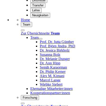
Drittmittel
Transfer
Lehre
Neuigkeiten
Home
Team
Zur Übersichtsseite
Team
Team
Prof. Dr. Jutta Günther
Prof. Björn Jindra, PhD
Dr. Jessica Birkholz
Susanna Bolz
Dr. Melanie Dunger
Dr. Ann Hipp
Semih Karaorman
Dr. Philip Kerner
Alex M. Kimani
Marcel Lange
Wiebke Siebert
Ehemalige Mitarbeiter:innen
Kooperationspartner:innen
Forschung