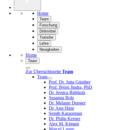
Home
Team
Forschung
Drittmittel
Transfer
Lehre
Neuigkeiten
Home
Team
Zur Übersichtsseite
Team
Team
Prof. Dr. Jutta Günther
Prof. Björn Jindra, PhD
Dr. Jessica Birkholz
Susanna Bolz
Dr. Melanie Dunger
Dr. Ann Hipp
Semih Karaorman
Dr. Philip Kerner
Alex M. Kimani
Marcel Lange