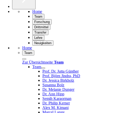
Home
Team
Forschung
Drittmittel
Transfer
Lehre
Neuigkeiten
Home
Team
Zur Übersichtsseite
Team
Team
Prof. Dr. Jutta Günther
Prof. Björn Jindra, PhD
Dr. Jessica Birkholz
Susanna Bolz
Dr. Melanie Dunger
Dr. Ann Hipp
Semih Karaorman
Dr. Philip Kerner
Alex M. Kimani
Marcel Lange