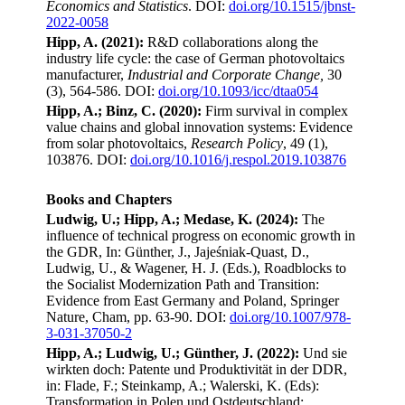
Economics and Statistics
. DOI:
doi.org/10.1515/jbnst-
2022-0058
Hipp, A. (2021):
R&D collaborations along the
industry life cycle: the case of German photovoltaics
manufacturer,
Industrial and Corporate Change,
30
(3), 564-586. DOI:
doi.org/10.1093/icc/dtaa054
Hipp, A.; Binz, C. (2020):
Firm survival in complex
value chains and global innovation systems: Evidence
from solar photovoltaics,
Research Policy
, 49 (1),
103876. DOI:
doi.org/10.1016/j.respol.2019.103876
Books and Chapters
Ludwig, U.; Hipp, A.; Medase, K. (2024):
The
influence of technical progress on economic growth in
the GDR, In: Günther, J., Jajeśniak-Quast, D.,
Ludwig, U., & Wagener, H. J. (Eds.), Roadblocks to
the Socialist Modernization Path and Transition:
Evidence from East Germany and Poland, Springer
Nature, Cham, pp. 63-90. DOI:
doi.org/10.1007/978-
3-031-37050-2
Hipp, A.; Ludwig, U.; Günther, J. (2022):
Und sie
wirkten doch: Patente und Produktivität in der DDR,
in: Flade, F.; Steinkamp, A.; Walerski, K. (Eds):
Transformation in Polen und Ostdeutschland: