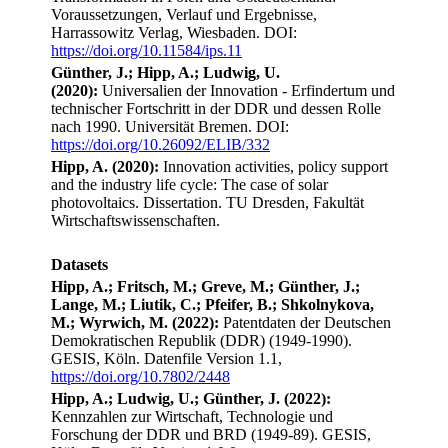
Voraussetzungen, Verlauf und Ergebnisse,
Harrassowitz Verlag, Wiesbaden. DOI:
https://doi.org/10.11584/ips.11
Günther, J.; Hipp, A.; Ludwig, U.
(2020):
Universalien der Innovation - Erfindertum und
technischer Fortschritt in der DDR und dessen Rolle
nach 1990. Universität Bremen. DOI:
https://doi.org/10.26092/ELIB/332
Hipp, A. (2020):
Innovation activities, policy support
and the industry life cycle: The case of solar
photovoltaics. Dissertation. TU Dresden, Fakultät
Wirtschaftswissenschaften.
Datasets
Hipp, A.; Fritsch, M.; Greve, M.; Günther, J.;
Lange, M.; Liutik, C.; Pfeifer, B.; Shkolnykova,
M.; Wyrwich, M. (2022):
Patentdaten der Deutschen
Demokratischen Republik (DDR) (1949-1990).
GESIS, Köln. Datenfile Version 1.1,
https://doi.org/10.7802/2448
Hipp, A.; Ludwig, U.; Günther, J. (2022):
Kennzahlen zur Wirtschaft, Technologie und
Forschung der DDR und BRD (1949-89). GESIS,