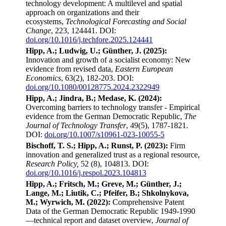
technology development: A multilevel and spatial
approach on organizations and their
ecosystems,
Technological Forecasting and Social
Change
, 223, 124441. DOI:
doi.org/10.1016/j.techfore.2025.124441
Hipp, A.; Ludwig, U.; Günther, J. (2025):
Innovation and growth of a socialist economy: New
evidence from revised data,
Eastern European
Economics
, 63(2), 182-203. DOI:
doi.org/10.1080/00128775.2024.2322949
Hipp, A.; Jindra, B.; Medase, K. (2024):
Overcoming barriers to technology transfer - Empirical
evidence from the German Democratic Republic,
The
Journal of Technology Transfer
, 49(5), 1787-1821.
DOI:
doi.org/10.1007/s10961-023-10055-5
Bischoff, T. S.; Hipp, A.; Runst, P. (2023):
Firm
innovation and generalized trust as a regional resource,
Research Policy,
52 (8), 104813. DOI:
doi.org/10.1016/j.respol.2023.104813
Hipp, A.; Fritsch, M.; Greve, M.; Günther, J.;
Lange, M.; Liutik, C.; Pfeifer, B.; Shkolnykova,
M.; Wyrwich, M. (2022):
Comprehensive Patent
Data of the German Democratic Republic 1949-1990
—technical report and dataset overview,
Journal of