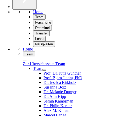
Home
Team
Forschung
Drittmittel
Transfer
Lehre
Neuigkeiten
Home
Team
Zur Übersichtsseite
Team
Team
Prof. Dr. Jutta Günther
Prof. Björn Jindra, PhD
Dr. Jessica Birkholz
Susanna Bolz
Dr. Melanie Dunger
Dr. Ann Hipp
Semih Karaorman
Dr. Philip Kerner
Alex M. Kimani
Marcel Lange