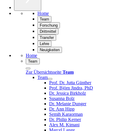
Home
Team
Forschung
Drittmittel
Transfer
Lehre
Neuigkeiten
Home
Team
Zur Übersichtsseite
Team
Team
Prof. Dr. Jutta Günther
Prof. Björn Jindra, PhD
Dr. Jessica Birkholz
Susanna Bolz
Dr. Melanie Dunger
Dr. Ann Hipp
Semih Karaorman
Dr. Philip Kerner
Alex M. Kimani
Marcel Lange