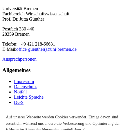
Universität Bremen
Fachbereich Wirtschaftswissenschaft
Prof. Dr. Jutta Günther
Postfach 330 440
28359 Bremen
Telefon: +49 421 218-66631
E-Mail:
office-guenther(at)uni-bremen.de
Ansprechpersonen
Allgemeines
Impressum
Datenschutz
Notfall
Leichte Sprache
DGS
Social Media
Auf unserer Webseite werden Cookies verwendet. Einige davon sind
essentiell, während uns andere die Verbesserung und Optimierung der
Youtube
Instagram
Website im Sinne der Nutzenden ermöglichen. (