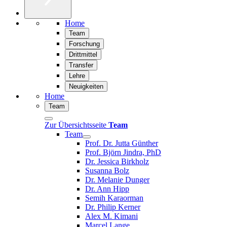
Home
Team
Forschung
Drittmittel
Transfer
Lehre
Neuigkeiten
Home
Team
Zur Übersichtsseite
Team
Team
Prof. Dr. Jutta Günther
Prof. Björn Jindra, PhD
Dr. Jessica Birkholz
Susanna Bolz
Dr. Melanie Dunger
Dr. Ann Hipp
Semih Karaorman
Dr. Philip Kerner
Alex M. Kimani
Marcel Lange