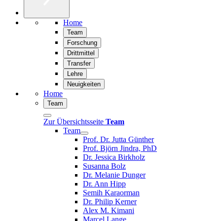
Home
Team
Forschung
Drittmittel
Transfer
Lehre
Neuigkeiten
Home
Team
Zur Übersichtsseite
Team
Team
Prof. Dr. Jutta Günther
Prof. Björn Jindra, PhD
Dr. Jessica Birkholz
Susanna Bolz
Dr. Melanie Dunger
Dr. Ann Hipp
Semih Karaorman
Dr. Philip Kerner
Alex M. Kimani
Marcel Lange