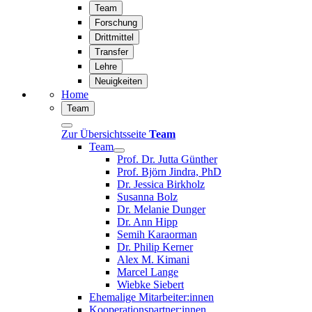
Team
Forschung
Drittmittel
Transfer
Lehre
Neuigkeiten
Home
Team
Zur Übersichtsseite
Team
Team
Prof. Dr. Jutta Günther
Prof. Björn Jindra, PhD
Dr. Jessica Birkholz
Susanna Bolz
Dr. Melanie Dunger
Dr. Ann Hipp
Semih Karaorman
Dr. Philip Kerner
Alex M. Kimani
Marcel Lange
Wiebke Siebert
Ehemalige Mitarbeiter:innen
Kooperationspartner:innen