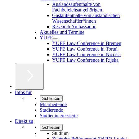
Auslandsaufenthalte von
Fachbereichsangehörigen
Gastaufenthalte von ausländischen
Wissenschaftler*innen
Research Ambassador
Aktuelles und Termine
YUFE
YUFE Law Conference in Bremen
YUFE Law Conference in Toruń
YUFE Law Conference in Nicosia
YUFE Law Conference in Rijeka
Infos für
Schließen
Mitarbeitende
Studierende
Studieninteressierte
Direkt zu
Schließen
Studium
Zentrales Prüfungsamt (PABO-Login)