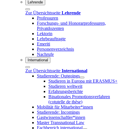
Lehrende
Zur Übersichtsseite
Lehrende
Professuren
Forschungs- und Honorarprofessuren,
Privatdozenten
Lektorin
Lehrbeauftragte
Emeriti
Personenverzeichnis
Nachrufe
International
Zur Übersichtsseite
International
Studierende: Outgoings
Studieren in Europa mit ERASMUS+
Studieren weltweit
Erfahrungsberichte
Binationales Promotionsverfahren
(cotutelle de thèse)
Mobilität für Mitarbeiter*innen
Studierende: Incomings
Gastwissenschaftler*innen
Master Transnational Law
Fachbereich international