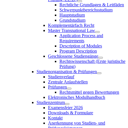
Rechtliche Grundlagen & Leitfäden
Schwerpunktbereichsstudium
Hauptstudium
Grundstudium
Komplementärfach Recht
Master Transnational Law
Application Process and
Requirements
Description of Modules
Program Description
Geschlossene Studiengänge
Rechtswissenschaft (Erste juristische
Prüfung)
Studienorganisation & Prüfungen
Studienverlauf
Zentrale Anlaufstellen
Prüfungen
Rechtsmittel gegen Bewertungen
Elektronisches Modulhandbuch
Studienzentrum
Examensfeier 2026
Downloads & Formulare
Kontakt
Anerkennung von Studien- und