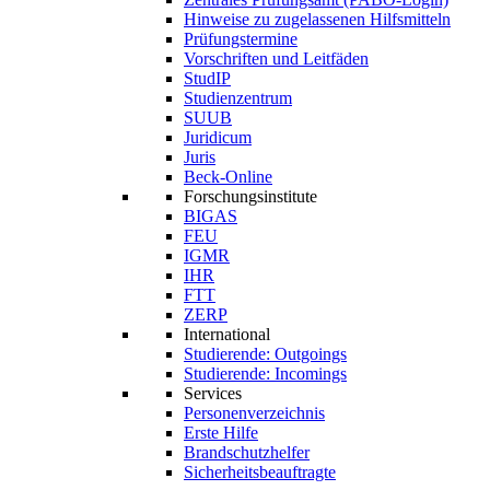
Hinweise zu zugelassenen Hilfsmitteln
Prüfungstermine
Vorschriften und Leitfäden
StudIP
Studienzentrum
SUUB
Juridicum
Juris
Beck-Online
Forschungsinstitute
BIGAS
FEU
IGMR
IHR
FTT
ZERP
International
Studierende: Outgoings
Studierende: Incomings
Services
Personenverzeichnis
Erste Hilfe
Brandschutzhelfer
Sicherheitsbeauftragte