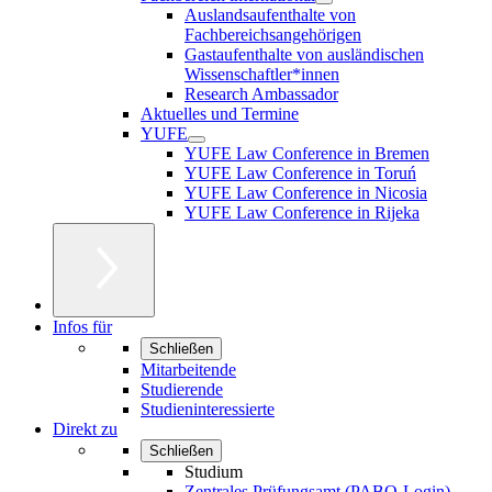
Auslandsaufenthalte von
Fachbereichsangehörigen
Gastaufenthalte von ausländischen
Wissenschaftler*innen
Research Ambassador
Aktuelles und Termine
YUFE
YUFE Law Conference in Bremen
YUFE Law Conference in Toruń
YUFE Law Conference in Nicosia
YUFE Law Conference in Rijeka
Infos für
Schließen
Mitarbeitende
Studierende
Studieninteressierte
Direkt zu
Schließen
Studium
Zentrales Prüfungsamt (PABO-Login)