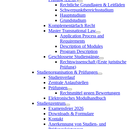
Rechtliche Grundlagen & Leitfäden
Schwerpunktbereichsstudium
Hauptstudium
Grundstudium
Komplementärfach Recht
Master Transnational Law
Application Process and
Requirements
Description of Modules
Program Description
Geschlossene Studiengänge
Rechtswissenschaft (Erste juristische
Prüfung)
Studienorganisation & Prüfungen
Studienverlauf
Zentrale Anlaufstellen
Prüfungen
Rechtsmittel gegen Bewertungen
Elektronisches Modulhandbuch
Studienzentrum
Examensfeier 2026
Downloads & Formulare
Kontakt
Anerkennung von Studien- und