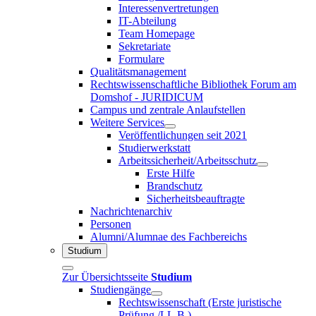
Interessenvertretungen
IT-Abteilung
Team Homepage
Sekretariate
Formulare
Qualitätsmanagement
Rechtswissenschaftliche Bibliothek Forum am
Domshof - JURIDICUM
Campus und zentrale Anlaufstellen
Weitere Services
Veröffentlichungen seit 2021
Studierwerkstatt
Arbeitssicherheit/Arbeitsschutz
Erste Hilfe
Brandschutz
Sicherheitsbeauftragte
Nachrichtenarchiv
Personen
Alumni/Alumnae des Fachbereichs
Studium
Zur Übersichtsseite
Studium
Studiengänge
Rechtswissenschaft (Erste juristische
Prüfung /LL.B.)