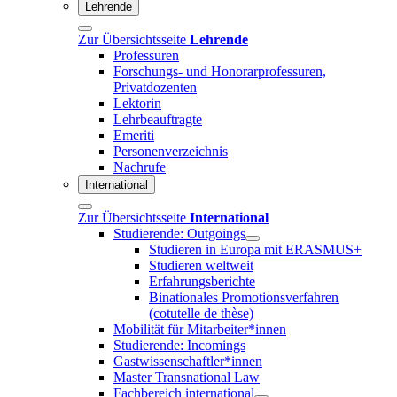
Lehrende
Zur Übersichtsseite
Lehrende
Professuren
Forschungs- und Honorarprofessuren,
Privatdozenten
Lektorin
Lehrbeauftragte
Emeriti
Personenverzeichnis
Nachrufe
International
Zur Übersichtsseite
International
Studierende: Outgoings
Studieren in Europa mit ERASMUS+
Studieren weltweit
Erfahrungsberichte
Binationales Promotionsverfahren
(cotutelle de thèse)
Mobilität für Mitarbeiter*innen
Studierende: Incomings
Gastwissenschaftler*innen
Master Transnational Law
Fachbereich international