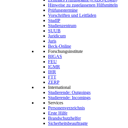
Hinweise zu zugelassenen Hilfsmitteln
Prüfungstermine
Vorschriften und Leitfäden
StudIP
Studienzentrum
SUUB
Juridicum
Juris
Beck-Online
Forschungsinstitute
BIGAS
FEU
IGMR
IHR
FTT
ZERP
International
Studierende: Outgoings
Studierende: Incomings
Services
Personenverzeichnis
Erste Hilfe
Brandschutzhelfer
Sicherheitsbeauftragte