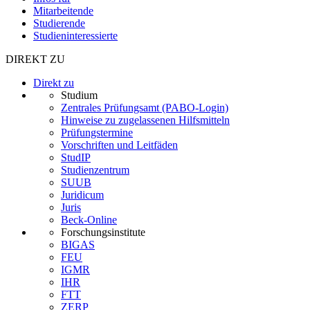
Mitarbeitende
Studierende
Studieninteressierte
DIREKT ZU
Direkt zu
Studium
Zentrales Prüfungsamt (PABO-Login)
Hinweise zu zugelassenen Hilfsmitteln
Prüfungstermine
Vorschriften und Leitfäden
StudIP
Studienzentrum
SUUB
Juridicum
Juris
Beck-Online
Forschungsinstitute
BIGAS
FEU
IGMR
IHR
FTT
ZERP