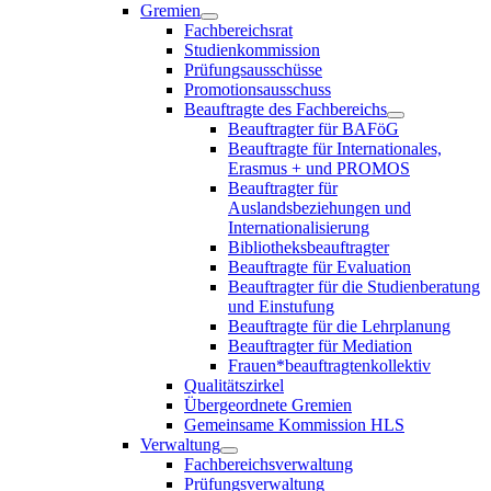
Gremien
Fachbereichsrat
Studienkommission
Prüfungsausschüsse
Promotionsausschuss
Beauftragte des Fachbereichs
Beauftragter für BAFöG
Beauftragte für Internationales,
Erasmus + und PROMOS
Beauftragter für
Auslandsbeziehungen und
Internationalisierung
Bibliotheksbeauftragter
Beauftragte für Evaluation
Beauftragter für die Studienberatung
und Einstufung
Beauftragte für die Lehrplanung
Beauftragter für Mediation
Frauen*beauftragtenkollektiv
Qualitätszirkel
Übergeordnete Gremien
Gemeinsame Kommission HLS
Verwaltung
Fachbereichsverwaltung
Prüfungsverwaltung