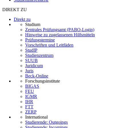
DIREKT ZU
Direkt zu
Studium
Zentrales Prüfungsamt (PABO-Login)
Hinweise zu zugelassenen Hilfsmitteln
Prüfungstermine
Vorschriften und Leitfäden
StudIP
Studienzentrum
SUUB
Juridicum
Juris
Beck-Online
Forschungsinstitute
BIGAS
FEU
IGMR
IHR
FTT
ZERP
International
Studierende: Outgoings
Studierende: Incomings