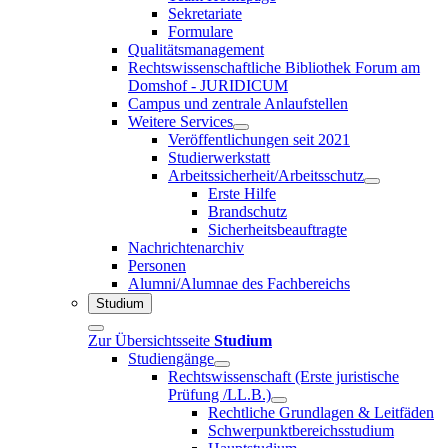
Sekretariate
Formulare
Qualitätsmanagement
Rechtswissenschaftliche Bibliothek Forum am
Domshof - JURIDICUM
Campus und zentrale Anlaufstellen
Weitere Services
Veröffentlichungen seit 2021
Studierwerkstatt
Arbeitssicherheit/Arbeitsschutz
Erste Hilfe
Brandschutz
Sicherheitsbeauftragte
Nachrichtenarchiv
Personen
Alumni/Alumnae des Fachbereichs
Studium
Zur Übersichtsseite
Studium
Studiengänge
Rechtswissenschaft (Erste juristische
Prüfung /LL.B.)
Rechtliche Grundlagen & Leitfäden
Schwerpunktbereichsstudium