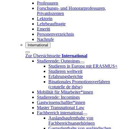
Professuren
Forschungs- und Honorarprofessuren,
Privatdozenten
Lektorin
Lehrbeauftragte
Emeriti
Personenverzeichnis
Nachrufe
International
Zur Übersichtsseite
International
Studierende: Outgoings
Studieren in Europa mit ERASMUS+
Studieren weltweit
Erfahrungsberichte
Binationales Promotionsverfahren
(cotutelle de thèse)
Mobilität für Mitarbeiter*innen
Studierende: Incomings
Gastwissenschaftler*innen
Master Transnational Law
Fachbereich international
Auslandsaufenthalte von
Fachbereichsangehörigen
Gastaufenthalte von ausländischen