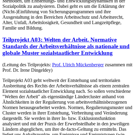
Methoden, um Entstehungs- und Entwicklungsdynamiken in der
Sozialpolitik zu analysieren. Dabei geht es um die Erklärung der
(Nicht-)Einführung von Sicherungsprogrammen und ihre
Ausgestaltung in den Bereichen Arbeitsschutz und Arbeitsrecht,
Alter, Unfall, Arbeitslosigkeit, Gesundheit und Langzeitpflege,
Familie und Bildung.
Teilprojekt A03: Welten der Arbeit. Normative
Standards der Arbeitsverhältnisse als nationale und
globale Muster sozialstaatlicher Entwicklung
(Leitung des Teilprojekts:
Prof. Ulrich Mückenberger
zusammen mit
Prof. Dr. Irene Dingeldey)
Teilprojekt A03 geht weltweit der Entstehung und territorialen
Ausbreitung des Rechts der Arbeitsverhältnisse als einem zentralen
Element sozialstaatlicher Entwicklung nach. So sollen verschiedene
"Welten der Arbeit" als eigenständige Ländercluster anhand von
Ähnlichkeiten in der Regulierung von arbeitsverhältnisbezogenen
Normen herausgearbeitet werden. Normen, Regulierungsmuster und
Cluster werden in ihrer Entstehung, Verbreitung und Veränderung
dargestellt. Sie werden in ihrer In- bzw. Exklusionsfunktion
analysiert und mit der Praxis der Erwerbsteilhabe in den jeweiligen
Ländern abgeglichen, um ihre de-facto-Geltung zu ermitteln. Das
liefert uns Anhaltspunkte, um Ereignisse und Ereignistypen (wie