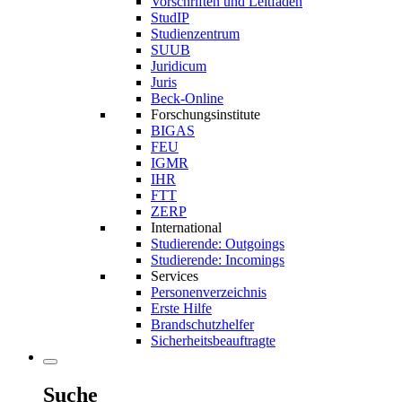
Vorschriften und Leitfäden
StudIP
Studienzentrum
SUUB
Juridicum
Juris
Beck-Online
Forschungsinstitute
BIGAS
FEU
IGMR
IHR
FTT
ZERP
International
Studierende: Outgoings
Studierende: Incomings
Services
Personenverzeichnis
Erste Hilfe
Brandschutzhelfer
Sicherheitsbeauftragte
Suche