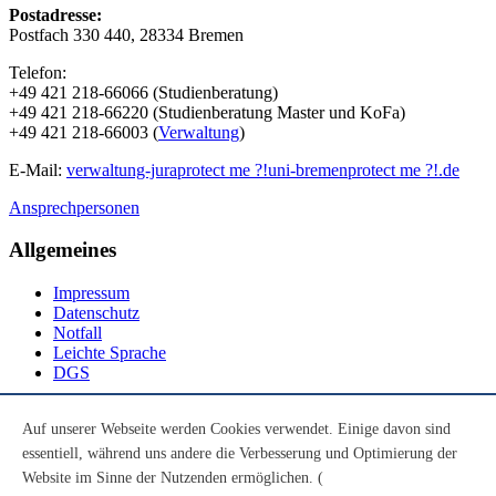
Postadresse:
Postfach 330 440, 28334 Bremen
Telefon:
+49 421 218-66066 (Studienberatung)
+49 421 218-66220 (Studienberatung Master und KoFa)
+49 421 218-66003 (
Verwaltung
)
E-Mail:
verwaltung-jura
protect me ?!
uni-bremen
protect me ?!
.de
Ansprechpersonen
Allgemeines
Impressum
Datenschutz
Notfall
Leichte Sprache
DGS
Social Media
Auf unserer Webseite werden Cookies verwendet. Einige davon sind
essentiell, während uns andere die Verbesserung und Optimierung der
Youtube
Instagram
Website im Sinne der Nutzenden ermöglichen. (