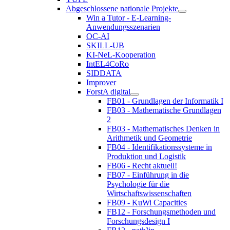
Abgeschlossene nationale Projekte
Win a Tutor - E-Learning-
Anwendungsszenarien
OC-AI
SKILL-UB
KI-NeL-Kooperation
IntEL4CoRo
SIDDATA
Improver
ForstA digital
FB01 - Grundlagen der Informatik I
FB03 - Mathematische Grundlagen
2
FB03 - Mathematisches Denken in
Arithmetik und Geometrie
FB04 - Identifikationssysteme in
Produktion und Logistik
FB06 - Recht aktuell!
FB07 - Einführung in die
Psychologie für die
Wirtschaftswissenschaften
FB09 - KuWi Capacities
FB12 - Forschungsmethoden und
Forschungsdesign I