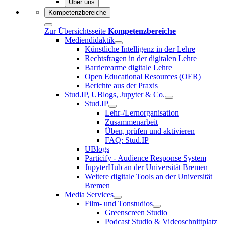
Über uns
Kompetenzbereiche
Zur Übersichtsseite
Kompetenzbereiche
Mediendidaktik
Künstliche Intelligenz in der Lehre
Rechtsfragen in der digitalen Lehre
Barrierearme digitale Lehre
Open Educational Resources (OER)
Berichte aus der Praxis
Stud.IP, UBlogs, Jupyter & Co.
Stud.IP
Lehr-/Lernorganisation
Zusammenarbeit
Üben, prüfen und aktivieren
FAQ: Stud.IP
UBlogs
Particify - Audience Response System
JupyterHub an der Universität Bremen
Weitere digitale Tools an der Universität
Bremen
Media Services
Film- und Tonstudios
Greenscreen Studio
Podcast Studio & Videoschnittplatz