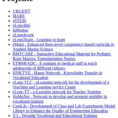
URGENT
MARE
eSTEM
eLene4life
InMotion
eLene4work
eLene2learn - Learning to learn
eMaris - Enhanced three-level competency-based curricula in
Applied Marine Science
BMTCARE - Interactive Educational Material for Pediatric
Bone Marrow Transplantation Nurses
ETMSRADC - E-training of medical staff to reach
adolescents of different cultures
HNKTVE - Hanse Network - Knowledge Transfer in
Vocational Education
eLene-TLC - eLearning network for the development of a
Teaching and Learning service Centre
eLene-TT - e-Learning network for Teacher Training
HaMoNet - Network to develop and promote mobility in
vocational training
CemLib - Development of Class and Lab Experiments Model
Library to Enhance the Quality of Engineering Education
V3 - Versatile Vocational and Educational Training