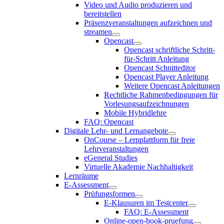
Video und Audio produzieren und
bereitstellen
Präsenzveranstaltungen aufzeichnen und
streamen
Opencast
Opencast schriftliche Schritt-
für-Schritt Anleitung
Opencast Schnitteditor
Opencast Player Anleitung
Weitere Opencast Anleitungen
Rechtliche Rahmenbedingungen für
Vorlesungsaufzeichnungen
Mobile Hybridlehre
FAQ: Opencast
Digitale Lehr- und Lernangebote
OnCourse – Lernplattform für freie
Lehrveranstaltungen
eGeneral Studies
Virtuelle Akademie Nachhaltigkeit
Lernräume
E-Assessment
Prüfungsformen
E-Klausuren im Testcenter
FAQ: E-Assessment
Online-open-book-pruefung