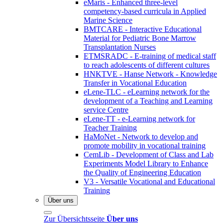
eMaris - Enhanced three-level
competency-based curricula in Applied
Marine Science
BMTCARE - Interactive Educational
Material for Pediatric Bone Marrow
Transplantation Nurses
ETMSRADC - E-training of medical staff
to reach adolescents of different cultures
HNKTVE - Hanse Network - Knowledge
Transfer in Vocational Education
eLene-TLC - eLearning network for the
development of a Teaching and Learning
service Centre
eLene-TT - e-Learning network for
Teacher Training
HaMoNet - Network to develop and
promote mobility in vocational training
CemLib - Development of Class and Lab
Experiments Model Library to Enhance
the Quality of Engineering Education
V3 - Versatile Vocational and Educational
Training
Über uns
Zur Übersichtsseite
Über uns