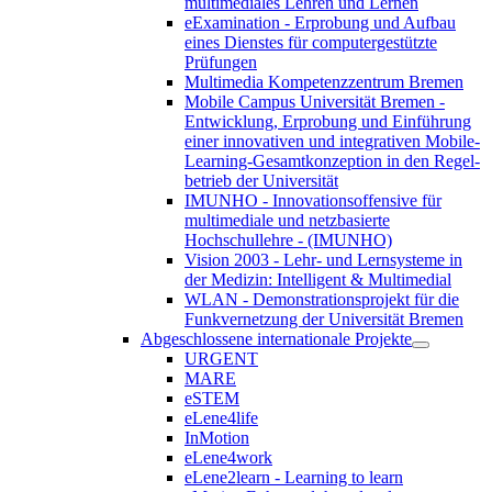
multimediales Lehren und Lernen
eExamination - Erprobung und Aufbau
eines Dienstes für computergestützte
Prüfungen
Multimedia Kompetenzzentrum Bremen
Mobile Campus Universität Bremen -
Entwicklung, Erprobung und Einführung
einer innovativen und integrativen Mobile-
Learning-Gesamtkonzeption in den Regel-
betrieb der Universität
IMUNHO - Innovationsoffensive für
multimediale und netzbasierte
Hochschullehre - (IMUNHO)
Vision 2003 - Lehr- und Lernsysteme in
der Medizin: Intelligent & Multimedial
WLAN - Demonstrationsprojekt für die
Funkvernetzung der Universität Bremen
Abgeschlossene internationale Projekte
URGENT
MARE
eSTEM
eLene4life
InMotion
eLene4work
eLene2learn - Learning to learn