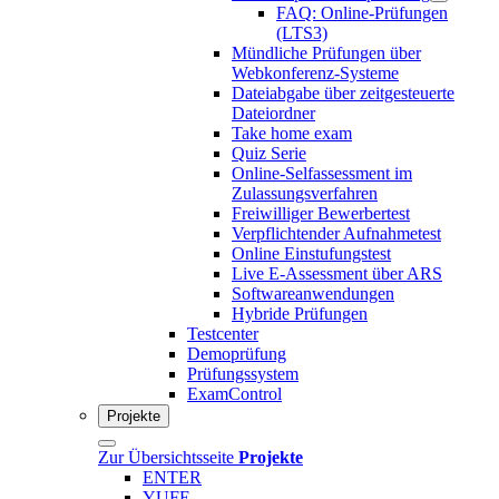
FAQ: Online-Prüfungen
(LTS3)
Mündliche Prüfungen über
Webkonferenz-Systeme
Dateiabgabe über zeitgesteuerte
Dateiordner
Take home exam
Quiz Serie
Online-Selfassessment im
Zulassungsverfahren
Freiwilliger Bewerbertest
Verpflichtender Aufnahmetest
Online Einstufungstest
Live E-Assessment über ARS
Softwareanwendungen
Hybride Prüfungen
Testcenter
Demoprüfung
Prüfungssystem
ExamControl
Projekte
Zur Übersichtsseite
Projekte
ENTER
YUFE