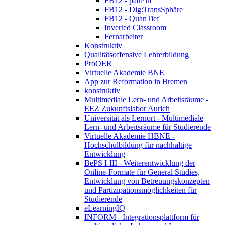
FB12 - path²in
FB12 - Dig:TransSphäre
FB12 - QuanTief
Inverted Classroom
Fernarbeiter
Konstruktiv
Qualitätsoffensive Lehrerbildung
ProOER
Virtuelle Akademie BNE
App zur Reformation in Bremen
konstruktiv
Multimediale Lern- und Arbeitsräume -
EEZ Zukunftslabor Aurich
Universität als Lernort - Multimediale
Lern- und Arbeitsräume für Studierende
Virtuelle Akademie HBNE -
Hochschulbildung für nachhaltige
Entwicklung
BePS I-III - Weiterentwicklung der
Online-Formate für General Studies,
Entwicklung von Betreuungskonzepten
und Partizipationsmöglichkeiten für
Studierende
eLearningIQ
INFORM - Integrationsplattform für