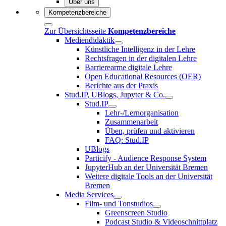
Über uns
Kompetenzbereiche
Zur Übersichtsseite
Kompetenzbereiche
Mediendidaktik
Künstliche Intelligenz in der Lehre
Rechtsfragen in der digitalen Lehre
Barrierearme digitale Lehre
Open Educational Resources (OER)
Berichte aus der Praxis
Stud.IP, UBlogs, Jupyter & Co.
Stud.IP
Lehr-/Lernorganisation
Zusammenarbeit
Üben, prüfen und aktivieren
FAQ: Stud.IP
UBlogs
Particify - Audience Response System
JupyterHub an der Universität Bremen
Weitere digitale Tools an der Universität
Bremen
Media Services
Film- und Tonstudios
Greenscreen Studio
Podcast Studio & Videoschnittplatz