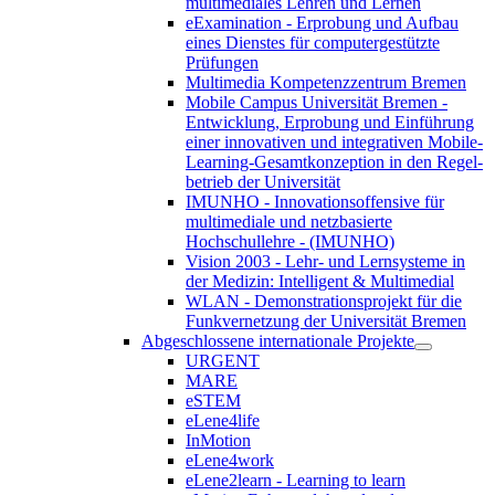
multimediales Lehren und Lernen
eExamination - Erprobung und Aufbau
eines Dienstes für computergestützte
Prüfungen
Multimedia Kompetenzzentrum Bremen
Mobile Campus Universität Bremen -
Entwicklung, Erprobung und Einführung
einer innovativen und integrativen Mobile-
Learning-Gesamtkonzeption in den Regel-
betrieb der Universität
IMUNHO - Innovationsoffensive für
multimediale und netzbasierte
Hochschullehre - (IMUNHO)
Vision 2003 - Lehr- und Lernsysteme in
der Medizin: Intelligent & Multimedial
WLAN - Demonstrationsprojekt für die
Funkvernetzung der Universität Bremen
Abgeschlossene internationale Projekte
URGENT
MARE
eSTEM
eLene4life
InMotion
eLene4work
eLene2learn - Learning to learn