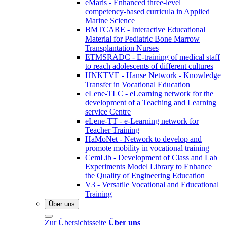
eMaris - Enhanced three-level
competency-based curricula in Applied
Marine Science
BMTCARE - Interactive Educational
Material for Pediatric Bone Marrow
Transplantation Nurses
ETMSRADC - E-training of medical staff
to reach adolescents of different cultures
HNKTVE - Hanse Network - Knowledge
Transfer in Vocational Education
eLene-TLC - eLearning network for the
development of a Teaching and Learning
service Centre
eLene-TT - e-Learning network for
Teacher Training
HaMoNet - Network to develop and
promote mobility in vocational training
CemLib - Development of Class and Lab
Experiments Model Library to Enhance
the Quality of Engineering Education
V3 - Versatile Vocational and Educational
Training
Über uns
Zur Übersichtsseite
Über uns