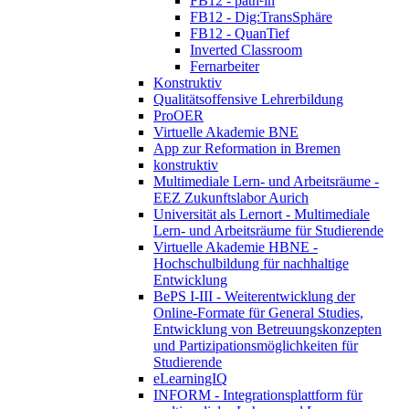
FB12 - path²in
FB12 - Dig:TransSphäre
FB12 - QuanTief
Inverted Classroom
Fernarbeiter
Konstruktiv
Qualitätsoffensive Lehrerbildung
ProOER
Virtuelle Akademie BNE
App zur Reformation in Bremen
konstruktiv
Multimediale Lern- und Arbeitsräume -
EEZ Zukunftslabor Aurich
Universität als Lernort - Multimediale
Lern- und Arbeitsräume für Studierende
Virtuelle Akademie HBNE -
Hochschulbildung für nachhaltige
Entwicklung
BePS I-III - Weiterentwicklung der
Online-Formate für General Studies,
Entwicklung von Betreuungskonzepten
und Partizipationsmöglichkeiten für
Studierende
eLearningIQ
INFORM - Integrationsplattform für