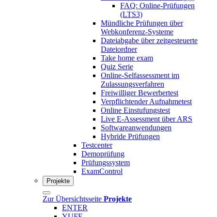
FAQ: Online-Prüfungen
(LTS3)
Mündliche Prüfungen über
Webkonferenz-Systeme
Dateiabgabe über zeitgesteuerte
Dateiordner
Take home exam
Quiz Serie
Online-Selfassessment im
Zulassungsverfahren
Freiwilliger Bewerbertest
Verpflichtender Aufnahmetest
Online Einstufungstest
Live E-Assessment über ARS
Softwareanwendungen
Hybride Prüfungen
Testcenter
Demoprüfung
Prüfungssystem
ExamControl
Projekte
Zur Übersichtsseite
Projekte
ENTER
YUFE