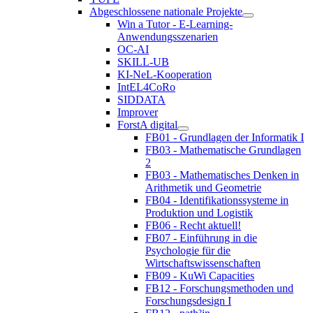
Abgeschlossene nationale Projekte
Win a Tutor - E-Learning-
Anwendungsszenarien
OC-AI
SKILL-UB
KI-NeL-Kooperation
IntEL4CoRo
SIDDATA
Improver
ForstA digital
FB01 - Grundlagen der Informatik I
FB03 - Mathematische Grundlagen
2
FB03 - Mathematisches Denken in
Arithmetik und Geometrie
FB04 - Identifikationssysteme in
Produktion und Logistik
FB06 - Recht aktuell!
FB07 - Einführung in die
Psychologie für die
Wirtschaftswissenschaften
FB09 - KuWi Capacities
FB12 - Forschungsmethoden und
Forschungsdesign I