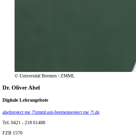
© Universität Bremen / ZMML
Dr. Oliver Ahel
Digitale Lehrangebote
ahel
protect me ?!
zmml.uni-bremen
protect me ?!
.de
Tel. 0421 - 218 61488
FZB 1570