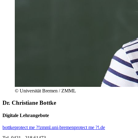
© Universität Bremen / ZMML
Dr. Christiane Bottke
Digitale Lehrangebote
bottke
protect me ?!
zmml.uni-bremen
protect me ?!
.de
Tel. 0421 - 218 61473