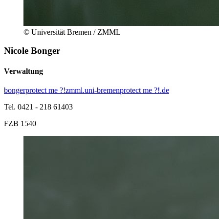
© Universität Bremen / ZMML
Nicole Bonger
Verwaltung
bonger
protect me ?!
zmml.uni-bremen
protect me ?!
.de
Tel. 0421 - 218 61403
FZB 1540