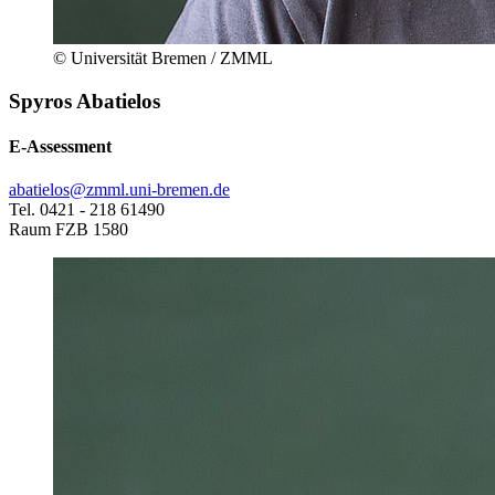
© Universität Bremen / ZMML
Spyros Abatielos
E-Assessment
abatielos@zmml.uni-bremen.de
Tel. 0421 - 218 61490
Raum FZB 1580