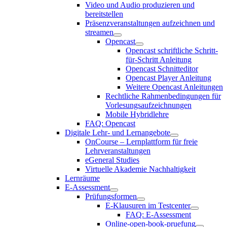
Video und Audio produzieren und
bereitstellen
Präsenzveranstaltungen aufzeichnen und
streamen
Opencast
Opencast schriftliche Schritt-
für-Schritt Anleitung
Opencast Schnitteditor
Opencast Player Anleitung
Weitere Opencast Anleitungen
Rechtliche Rahmenbedingungen für
Vorlesungsaufzeichnungen
Mobile Hybridlehre
FAQ: Opencast
Digitale Lehr- und Lernangebote
OnCourse – Lernplattform für freie
Lehrveranstaltungen
eGeneral Studies
Virtuelle Akademie Nachhaltigkeit
Lernräume
E-Assessment
Prüfungsformen
E-Klausuren im Testcenter
FAQ: E-Assessment
Online-open-book-pruefung