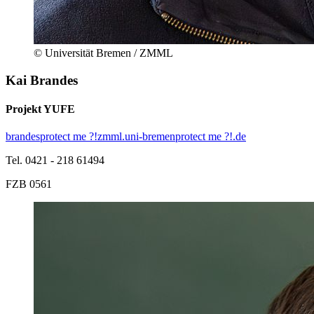
© Universität Bremen / ZMML
Kai Brandes
Projekt YUFE
brandes
protect me ?!
zmml.uni-bremen
protect me ?!
.de
Tel. 0421 - 218 61494
FZB 0561