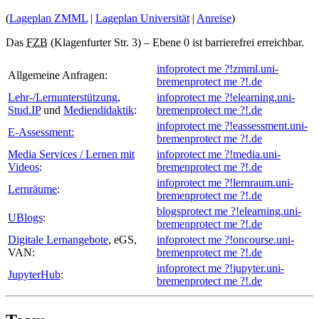
(
Lageplan ZMML
|
Lageplan Universität
|
Anreise
)
Das
FZB
(Klagenfurter Str. 3) – Ebene 0 ist barrierefrei erreichbar.
info
protect me ?!
zmml.uni-
Allgemeine Anfragen:
bremen
protect me ?!
.de
Lehr-/Lernunterstützung
,
info
protect me ?!
elearning.uni-
Stud.IP
und
Mediendidaktik
:
bremen
protect me ?!
.de
info
protect me ?!
eassessment.uni-
E-Assessment:
bremen
protect me ?!
.de
Media Services / Lernen mit
info
protect me ?!
media.uni-
Videos
:
bremen
protect me ?!
.de
info
protect me ?!
lernraum.uni-
Lernräume
:
bremen
protect me ?!
.de
blogs
protect me ?!
elearning.uni-
UBlogs
:
bremen
protect me ?!
.de
Digitale Lernangebote
, eGS,
info
protect me ?!
oncourse.uni-
VAN:
bremen
protect me ?!
.de
info
protect me ?!
jupyter.uni-
JupyterHub
:
bremen
protect me ?!
.de