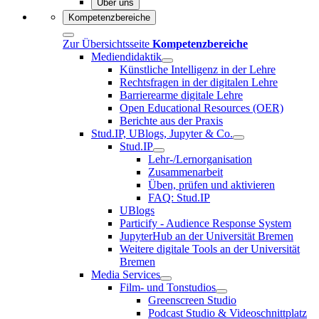
Über uns
Kompetenzbereiche
Zur Übersichtsseite
Kompetenzbereiche
Mediendidaktik
Künstliche Intelligenz in der Lehre
Rechtsfragen in der digitalen Lehre
Barrierearme digitale Lehre
Open Educational Resources (OER)
Berichte aus der Praxis
Stud.IP, UBlogs, Jupyter & Co.
Stud.IP
Lehr-/Lernorganisation
Zusammenarbeit
Üben, prüfen und aktivieren
FAQ: Stud.IP
UBlogs
Particify - Audience Response System
JupyterHub an der Universität Bremen
Weitere digitale Tools an der Universität
Bremen
Media Services
Film- und Tonstudios
Greenscreen Studio
Podcast Studio & Videoschnittplatz