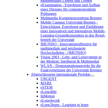
multimediales Lehren und Lernen
eExamination - Erprobung und Aufbau
eines Dienstes für computergestützte
Prüfungen
Multimedia Kompetenzzentrum Bremen
Mobile Campus Universität Bremen -
Entwicklung, Erprobung und Einführung
einer innovativen und integrativen Mobile-
Learning-Gesamtkonzeption in den Regel-
betrieb der Universität
IMUNHO - Innovationsoffensive für
multimediale und netzbasierte
Hochschullehre - (IMUNHO)
Vision 2003 - Lehr- und Lernsysteme in
der Medizin: Intelligent & Multimedial
WLAN - Demonstrationsprojekt für die
Funkvernetzung der Universität Bremen
Abgeschlossene internationale Projekte
URGENT
MARE
eSTEM
eLene4life
InMotion
eLene4work
eLene2learn - Learning to learn