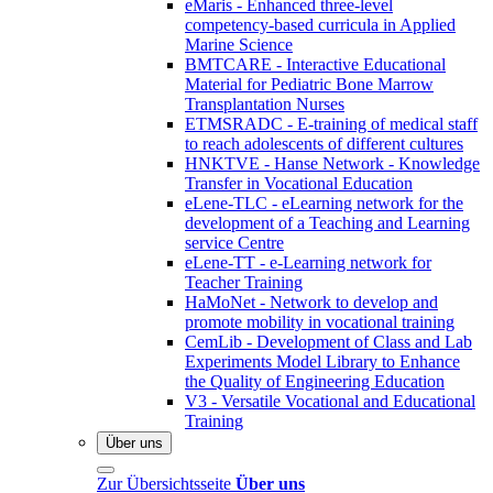
eMaris - Enhanced three-level
competency-based curricula in Applied
Marine Science
BMTCARE - Interactive Educational
Material for Pediatric Bone Marrow
Transplantation Nurses
ETMSRADC - E-training of medical staff
to reach adolescents of different cultures
HNKTVE - Hanse Network - Knowledge
Transfer in Vocational Education
eLene-TLC - eLearning network for the
development of a Teaching and Learning
service Centre
eLene-TT - e-Learning network for
Teacher Training
HaMoNet - Network to develop and
promote mobility in vocational training
CemLib - Development of Class and Lab
Experiments Model Library to Enhance
the Quality of Engineering Education
V3 - Versatile Vocational and Educational
Training
Über uns
Zur Übersichtsseite
Über uns