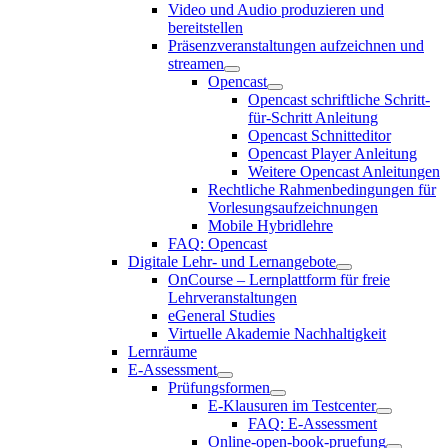
Video und Audio produzieren und
bereitstellen
Präsenzveranstaltungen aufzeichnen und
streamen
Opencast
Opencast schriftliche Schritt-
für-Schritt Anleitung
Opencast Schnitteditor
Opencast Player Anleitung
Weitere Opencast Anleitungen
Rechtliche Rahmenbedingungen für
Vorlesungsaufzeichnungen
Mobile Hybridlehre
FAQ: Opencast
Digitale Lehr- und Lernangebote
OnCourse – Lernplattform für freie
Lehrveranstaltungen
eGeneral Studies
Virtuelle Akademie Nachhaltigkeit
Lernräume
E-Assessment
Prüfungsformen
E-Klausuren im Testcenter
FAQ: E-Assessment
Online-open-book-pruefung