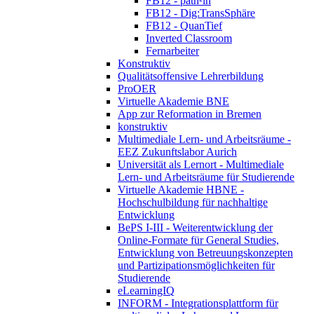
FB12 - path²in
FB12 - Dig:TransSphäre
FB12 - QuanTief
Inverted Classroom
Fernarbeiter
Konstruktiv
Qualitätsoffensive Lehrerbildung
ProOER
Virtuelle Akademie BNE
App zur Reformation in Bremen
konstruktiv
Multimediale Lern- und Arbeitsräume -
EEZ Zukunftslabor Aurich
Universität als Lernort - Multimediale
Lern- und Arbeitsräume für Studierende
Virtuelle Akademie HBNE -
Hochschulbildung für nachhaltige
Entwicklung
BePS I-III - Weiterentwicklung der
Online-Formate für General Studies,
Entwicklung von Betreuungskonzepten
und Partizipationsmöglichkeiten für
Studierende
eLearningIQ
INFORM - Integrationsplattform für