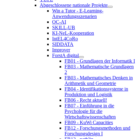
Abgeschlossene nationale Projekte
Win a Tutor - E-Learning-
Anwendungsszenarien
OC-AI
SKILL-UB
KI-NeL-Kooperation
IntEL4CoRo
SIDDATA
Improver
ForstA digital
FB01 - Grundlagen der Informatik I
FB03 - Mathematische Grundlagen
2
FB03 - Mathematisches Denken in
Arithmetik und Geometrie
FB04 - Identifikationssysteme in
Produktion und Logistik
FB06 - Recht aktuell!
FB07 - Einführung in die
Psychologie für die
Wirtschaftswissenschaften
FB09 - KuWi Capacities
FB12 - Forschungsmethoden und
Forschungsdesign I