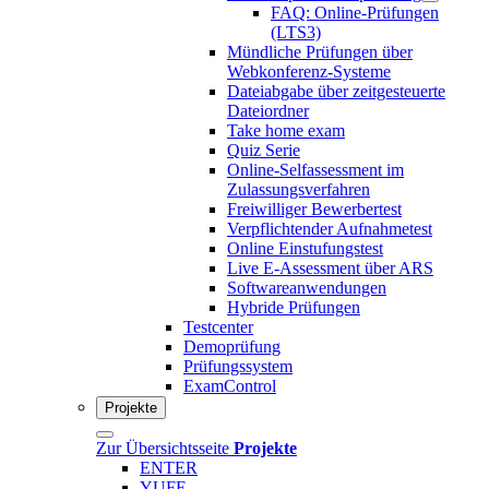
FAQ: Online-Prüfungen
(LTS3)
Mündliche Prüfungen über
Webkonferenz-Systeme
Dateiabgabe über zeitgesteuerte
Dateiordner
Take home exam
Quiz Serie
Online-Selfassessment im
Zulassungsverfahren
Freiwilliger Bewerbertest
Verpflichtender Aufnahmetest
Online Einstufungstest
Live E-Assessment über ARS
Softwareanwendungen
Hybride Prüfungen
Testcenter
Demoprüfung
Prüfungssystem
ExamControl
Projekte
Zur Übersichtsseite
Projekte
ENTER
YUFE