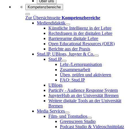
Über uns
Kompetenzbereiche
Zur Übersichtsseite
Kompetenzbereiche
Mediendidaktik
Künstliche Intelligenz in der Lehre
Rechtsfragen in der digitalen Lehre
Barrierearme digitale Lehre
Open Educational Resources (OER)
Berichte aus der Praxis
Stud.IP, UBlogs, Jupyter & Co.
Stud.IP
Lehr-/Lernorganisation
Zusammenarbeit
Üben, prüfen und aktivieren
FAQ: Stud.IP
UBlogs
Particify - Audience Response System
JupyterHub an der Universität Bremen
Weitere digitale Tools an der Universität
Bremen
Media Services
Film- und Tonstudios
Greenscreen Studio
Podcast Studio & Videoschnittplatz