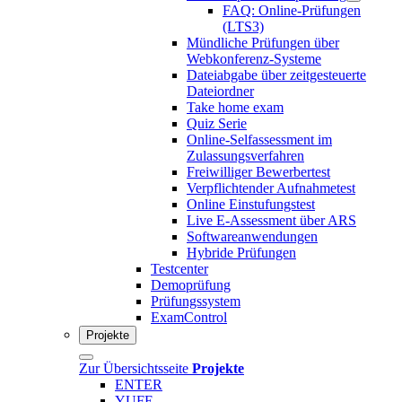
FAQ: Online-Prüfungen
(LTS3)
Mündliche Prüfungen über
Webkonferenz-Systeme
Dateiabgabe über zeitgesteuerte
Dateiordner
Take home exam
Quiz Serie
Online-Selfassessment im
Zulassungsverfahren
Freiwilliger Bewerbertest
Verpflichtender Aufnahmetest
Online Einstufungstest
Live E-Assessment über ARS
Softwareanwendungen
Hybride Prüfungen
Testcenter
Demoprüfung
Prüfungssystem
ExamControl
Projekte
Zur Übersichtsseite
Projekte
ENTER
YUFE