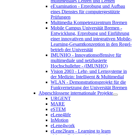
multimediales Lehren und Lernen
eExamination - Erprobung und Aufbau
eines Dienstes für computergestützte
Prüfungen
Multimedia Kompetenzzentrum Bremen
Mobile Campus Universität Bremen -
Entwicklung, Erprobung und Einführung
einer innovativen und integrativen Mobile-
Learning-Gesamtkonzeption in den Regel-
betrieb der Universität
IMUNHO - Innovationsoffensive für
multimediale und netzbasierte
Hochschullehre - (IMUNHO)
Vision 2003 - Lehr- und Lernsysteme in
der Medizin: Intelligent & Multimedial
WLAN - Demonstrationsprojekt für die
Funkvernetzung der Universität Bremen
Abgeschlossene internationale Projekte
URGENT
MARE
eSTEM
eLene4life
InMotion
eLene4work
eLene2learn - Learning to learn