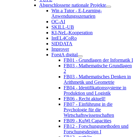
Abgeschlossene nationale Projekte
Win a Tutor - E-Learning-
Anwendungsszenarien
OC-AI
SKILL-UB
KI-NeL-Kooperation
IntEL4CoRo
SIDDATA
Improver
ForstA digital
FB01 - Grundlagen der Informatik I
FB03 - Mathematische Grundlagen
2
FB03 - Mathematisches Denken in
Arithmetik und Geometrie
FB04 - Identifikationssysteme in
Produktion und Logistik
FB06 - Recht aktuell!
FB07 - Einführung in die
Psychologie für die
Wirtschaftswissenschaften
FB09 - KuWi Capacities
FB12 - Forschungsmethoden und
Forschungsdesign I