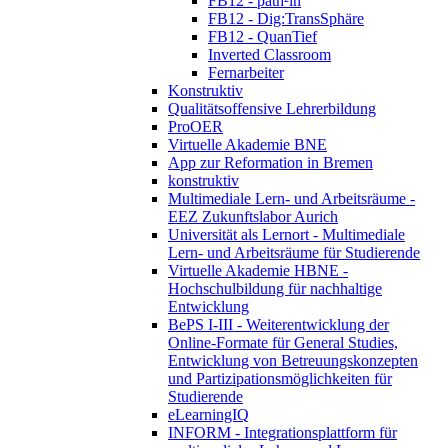
FB12 - path²in
FB12 - Dig:TransSphäre
FB12 - QuanTief
Inverted Classroom
Fernarbeiter
Konstruktiv
Qualitätsoffensive Lehrerbildung
ProOER
Virtuelle Akademie BNE
App zur Reformation in Bremen
konstruktiv
Multimediale Lern- und Arbeitsräume -
EEZ Zukunftslabor Aurich
Universität als Lernort - Multimediale
Lern- und Arbeitsräume für Studierende
Virtuelle Akademie HBNE -
Hochschulbildung für nachhaltige
Entwicklung
BePS I-III - Weiterentwicklung der
Online-Formate für General Studies,
Entwicklung von Betreuungskonzepten
und Partizipationsmöglichkeiten für
Studierende
eLearningIQ
INFORM - Integrationsplattform für