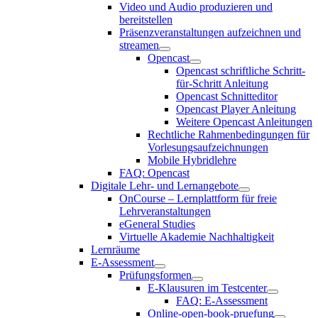
Video und Audio produzieren und
bereitstellen
Präsenzveranstaltungen aufzeichnen und
streamen
Opencast
Opencast schriftliche Schritt-
für-Schritt Anleitung
Opencast Schnitteditor
Opencast Player Anleitung
Weitere Opencast Anleitungen
Rechtliche Rahmenbedingungen für
Vorlesungsaufzeichnungen
Mobile Hybridlehre
FAQ: Opencast
Digitale Lehr- und Lernangebote
OnCourse – Lernplattform für freie
Lehrveranstaltungen
eGeneral Studies
Virtuelle Akademie Nachhaltigkeit
Lernräume
E-Assessment
Prüfungsformen
E-Klausuren im Testcenter
FAQ: E-Assessment
Online-open-book-pruefung