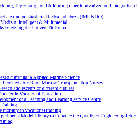
klung, Erprobung und Einführung einer innovativen und integrativen 
ediale und netzbasierte Hochschullehre - (IMUNHO)
Medizin: Intelligent & Multimedial
kvernetzung der Universität Bremen
ased curricula in Applied Marine Science
l for Pediatric Bone Marrow Transplantation Nurses
each adolescents of different cultures
sfer in Vocational Education
elopment of a Teaching and Learning service Centre
 Training
obility in vocational training
eriments Model Library to Enhance the Quality of Engineering Educa
raining