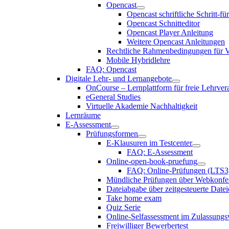
Opencast
Opencast schriftliche Schritt-fü
Opencast Schnitteditor
Opencast Player Anleitung
Weitere Opencast Anleitungen
Rechtliche Rahmenbedingungen für V
Mobile Hybridlehre
FAQ: Opencast
Digitale Lehr- und Lernangebote
OnCourse – Lernplattform für freie Lehrver
eGeneral Studies
Virtuelle Akademie Nachhaltigkeit
Lernräume
E-Assessment
Prüfungsformen
E-Klausuren im Testcenter
FAQ: E-Assessment
Online-open-book-pruefung
FAQ: Online-Prüfungen (LTS3
Mündliche Prüfungen über Webkonfe
Dateiabgabe über zeitgesteuerte Date
Take home exam
Quiz Serie
Online-Selfassessment im Zulassungs
Freiwilliger Bewerbertest