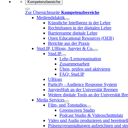
Kompetenzbereiche
Zur Übersichtsseite
Kompetenzbereiche
Mediendidaktik
Künstliche Intelligenz in der Lehre
Rechtsfragen in der digitalen Lehre
Barrierearme digitale Lehre
Open Educational Resources (OER)
Berichte aus der Praxis
Stud.IP, UBlogs, Jupyter & Co.
Stud.IP
Lehr-/Lernorganisation
Zusammenarbeit
Üben, prüfen und aktivieren
FAQ: Stud.IP
UBlogs
Particify - Audience Response System
JupyterHub an der Universität Bremen
Weitere digitale Tools an der Universität B
Media Services
Film- und Tonstudios
Greenscreen Studio
Podcast Studio & Videoschnittplatz
Video und Audio produzieren und bereitstel
Präsenzveranstaltungen aufzeichnen und st