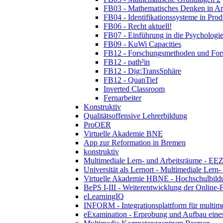
FB03 - Mathematisches Denken in Ar
FB04 - Identifikationssysteme in Prod
FB06 - Recht aktuell!
FB07 - Einführung in die Psychologie
FB09 - KuWi Capacities
FB12 - Forschungsmethoden und For
FB12 - path²in
FB12 - Dig:TransSphäre
FB12 - QuanTief
Inverted Classroom
Fernarbeiter
Konstruktiv
Qualitätsoffensive Lehrerbildung
ProOER
Virtuelle Akademie BNE
App zur Reformation in Bremen
konstruktiv
Multimediale Lern- und Arbeitsräume - EEZ
Universität als Lernort - Multimediale Lern
Virtuelle Akademie HBNE - Hochschulbildu
BePS I-III - Weiterentwicklung der Online-
eLearningIQ
INFORM - Integrationsplattform für multim
eExamination - Erprobung und Aufbau eines