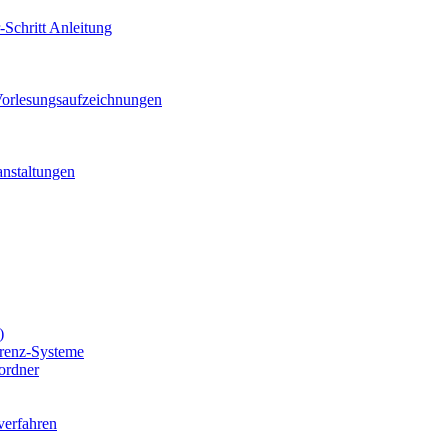
r-Schritt Anleitung
orlesungsaufzeichnungen
anstaltungen
)
renz-Systeme
iordner
verfahren