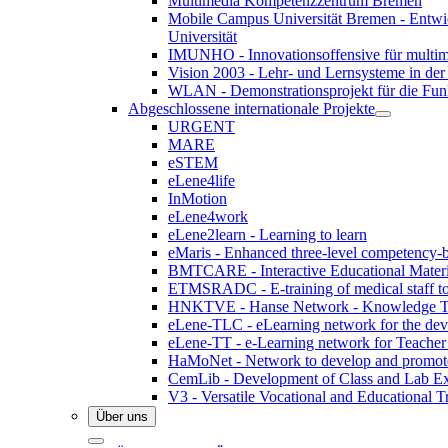
Multimedia Kompetenzzentrum Bremen
Mobile Campus Universität Bremen - Entwic
Universität
IMUNHO - Innovationsoffensive für multim
Vision 2003 - Lehr- und Lernsysteme in der 
WLAN - Demonstrationsprojekt für die Fun
Abgeschlossene internationale Projekte
URGENT
MARE
eSTEM
eLene4life
InMotion
eLene4work
eLene2learn - Learning to learn
eMaris - Enhanced three-level competency-b
BMTCARE - Interactive Educational Materia
ETMSRADC - E-training of medical staff to r
HNKTVE - Hanse Network - Knowledge Tran
eLene-TLC - eLearning network for the dev
eLene-TT - e-Learning network for Teacher
HaMoNet - Network to develop and promote m
CemLib - Development of Class and Lab Exp
V3 - Versatile Vocational and Educational T
Über uns