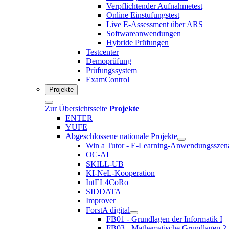
Verpflichtender Aufnahmetest
Online Einstufungstest
Live E-Assessment über ARS
Softwareanwendungen
Hybride Prüfungen
Testcenter
Demoprüfung
Prüfungssystem
ExamControl
Projekte
Zur Übersichtsseite
Projekte
ENTER
YUFE
Abgeschlossene nationale Projekte
Win a Tutor - E-Learning-Anwendungsszen
OC-AI
SKILL-UB
KI-NeL-Kooperation
IntEL4CoRo
SIDDATA
Improver
ForstA digital
FB01 - Grundlagen der Informatik I
FB03 - Mathematische Grundlagen 2