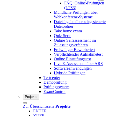
FAQ: Online-Prüfungen
(LTS3)
Mündliche Prüfungen über
Webkonferenz-Systeme
Dateiabgabe über zeitgesteuerte
Dateiordner
Take home exam
Quiz Serie
Online-Selfassessment im
Zulassungsverfahren
Freiwilliger Bewerbertest
Verpflichtender Aufnahmetest
Online Einstufungstest
Live E-Assessment über ARS
Softwareanwendungen
Hybride Prüfungen
Testcenter
Demoprüfung
Prüfungssystem
ExamControl
Projekte
Zur Übersichtsseite
Projekte
ENTER
YUFE