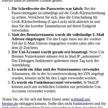
Hierfür kann es mehrere Gründe geben:
Die Schreibweise des Passwortes war falsch
: Bei der
Passworteingabe ist unbedingt auf die Groß-/Kleinschreibung
zu achten. Versichern Sie sich, dass die Umschaltung für
Groß-/Kleinschreibung (Caps-Lock) nicht aktiviert ist und
dass Sie das korrekte Tastaturlayout auf ihrem Endgerät
verwenden.
Statt des Benutzernamens wurde die vollständige E-Mail
Adresse eingetragen
: Für das Login muss nur der vordere
Teil der E-Mail Adresse eingegeben werden (also alles vor
dem @-Zeichen).
Der Uni-Account wurde gerade erst beantragt
. Neue Uni
Bremen Nutzerkonten müssen erst in Stud.IP „ankommen“.
Das Einloggen funktioniert spätestens einen Tag nach der
Anmeldung.
Es wurde ein Alias statt des Nutzernamens verwendet
.
Aliasnamen, die in der Accountverwaltung des ZfN angelegt
wurden, können nicht für den Login verwendet werden.
Es wurde ein Funktionsaccount verwendet.
In Stud.IP
können auch aus rechtlichen Gründen nur persönliche Uni-
Accounts verwendet werden.
Testen Sie, ob Sie sich mit Ihren Daten unter
webmail.uni-
bremen.de
einloggen können. Sollte dies nicht funktionieren und Sie
sind sicher, die korrekten Daten verwendet zu haben, beachten Sie