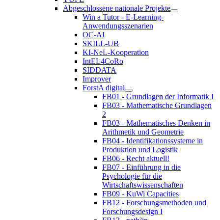
Abgeschlossene nationale Projekte
Win a Tutor - E-Learning-
Anwendungsszenarien
OC-AI
SKILL-UB
KI-NeL-Kooperation
IntEL4CoRo
SIDDATA
Improver
ForstA digital
FB01 - Grundlagen der Informatik I
FB03 - Mathematische Grundlagen
2
FB03 - Mathematisches Denken in
Arithmetik und Geometrie
FB04 - Identifikationssysteme in
Produktion und Logistik
FB06 - Recht aktuell!
FB07 - Einführung in die
Psychologie für die
Wirtschaftswissenschaften
FB09 - KuWi Capacities
FB12 - Forschungsmethoden und
Forschungsdesign I