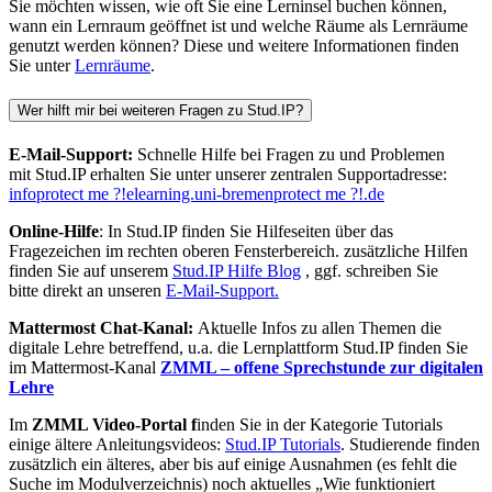
Sie möchten wissen, wie oft Sie eine Lerninsel buchen können,
wann ein Lernraum geöffnet ist und welche Räume als Lernräume
genutzt werden können? Diese und weitere Informationen finden
Sie unter
Lernräume
.
Wer hilft mir bei weiteren Fragen zu Stud.IP?
E-Mail-Support:
Schnelle Hilfe bei Fragen zu und Problemen
mit Stud.IP erhalten Sie unter unserer zentralen Supportadresse:
info
protect me ?!
elearning.uni-bremen
protect me ?!
.de
Online-Hilfe
: In Stud.IP finden Sie Hilfeseiten über das
Fragezeichen im rechten oberen Fensterbereich. zusätzliche Hilfen
finden Sie auf unserem
Stud.IP Hilfe Blog
, ggf. schreiben Sie
bitte direkt an unseren
E-Mail-Support.
Mattermost Chat-Kanal:
Aktuelle Infos zu allen Themen die
digitale Lehre betreffend, u.a. die Lernplattform Stud.IP finden Sie
im Mattermost-Kanal
ZMML – offene Sprechstunde zur digitalen
Lehre
Im
ZMML Video-Portal f
inden Sie in der Kategorie Tutorials
einige ältere Anleitungsvideos:
Stud.IP Tutorials
. Studierende finden
zusätzlich ein älteres, aber bis auf einige Ausnahmen (es fehlt die
Suche im Modulverzeichnis) noch aktuelles „Wie funktioniert