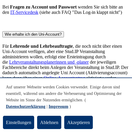
Bei
Fragen zu Account und Passwort
wenden Sie sich bitte an
den
IT-Servicedesk
(siehe auch FAQ "Das Log-in klappt nicht")
Wie erhalte ich den Uni-Account?
Für
Lehrende und Lehrbeauftragte
, die noch nicht über einen
Uni-Account verfügen, aber eine Stud.IP Veranstaltung
administrieren wollen, erfolgt eine Ersteintragung durch
die
Lehrveranstaltungsplanerinnen und -planer
der jeweiligen
Fachbereiche direkt beim Anlegen der Veranstaltung in Stud.IP. Der
dadurch automatisch angelegte Uni Account (Aktivierungsaccount)
kann dann über einen
Online-Accountantrag
aktiviert werden.
Auf unserer Webseite werden Cookies verwendet. Einige davon sind
Die Änderung des Passworts, Einrichten einer Weiterleitung und
alle anderen wichtigen Einstellungen zu Ihrem Uni-Account
essentiell, während uns andere die Verbesserung und Optimierung der
verwalten Sie in den
Onlinetools
.
Website im Sinne der Nutzenden ermöglichen. (
Datenschutzerklärung
|
Impressum
)
Mitarbeiter/innen, Kooperationsstudierende,
Frühstudierende, Gaststudierende, Gast- und
Einstellungen
Ablehnen
Akzeptieren
Nebenhörer*innen