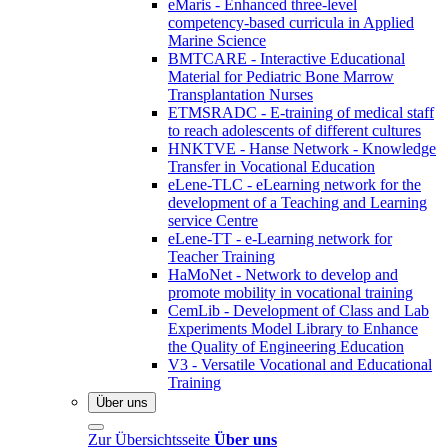
eMaris - Enhanced three-level
competency-based curricula in Applied
Marine Science
BMTCARE - Interactive Educational
Material for Pediatric Bone Marrow
Transplantation Nurses
ETMSRADC - E-training of medical staff
to reach adolescents of different cultures
HNKTVE - Hanse Network - Knowledge
Transfer in Vocational Education
eLene-TLC - eLearning network for the
development of a Teaching and Learning
service Centre
eLene-TT - e-Learning network for
Teacher Training
HaMoNet - Network to develop and
promote mobility in vocational training
CemLib - Development of Class and Lab
Experiments Model Library to Enhance
the Quality of Engineering Education
V3 - Versatile Vocational and Educational
Training
Über uns
Zur Übersichtsseite
Über uns