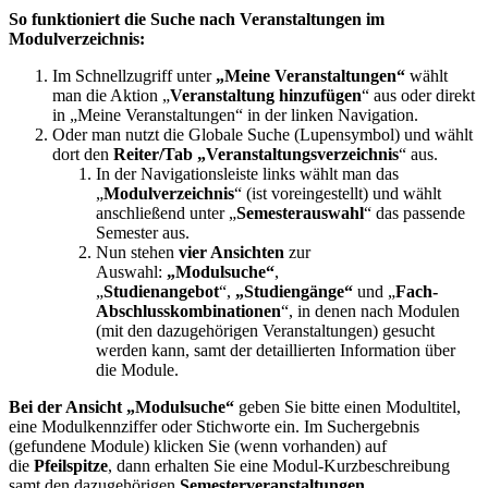
So funktioniert die Suche nach Veranstaltungen im
Modulverzeichnis:
Im Schnellzugriff unter
„Meine Veranstaltungen“
wählt
man die Aktion „
Veranstaltung hinzufügen
“ aus oder direkt
in „Meine Veranstaltungen“ in der linken Navigation.
Oder man nutzt die Globale Suche (Lupensymbol) und wählt
dort den
Reiter/Tab „Veranstaltungsverzeichnis
“ aus.
In der Navigationsleiste links wählt man das
„
Modulverzeichnis
“ (ist voreingestellt) und wählt
anschließend unter „
Semesterauswahl
“ das passende
Semester aus.
Nun stehen
vier Ansichten
zur
Auswahl:
„Modulsuche“
,
„
Studienangebot
“,
„Studiengänge“
und „
Fach-
Abschlusskombinationen
“, in denen nach Modulen
(mit den dazugehörigen Veranstaltungen) gesucht
werden kann, samt der detaillierten Information über
die Module.
Bei der Ansicht „Modulsuche“
geben Sie bitte einen Modultitel,
eine Modulkennziffer oder Stichworte ein. Im Suchergebnis
(gefundene Module) klicken Sie (wenn vorhanden) auf
die
Pfeilspitze
, dann erhalten Sie eine Modul-Kurzbeschreibung
samt den dazugehörigen
Semesterveranstaltungen.