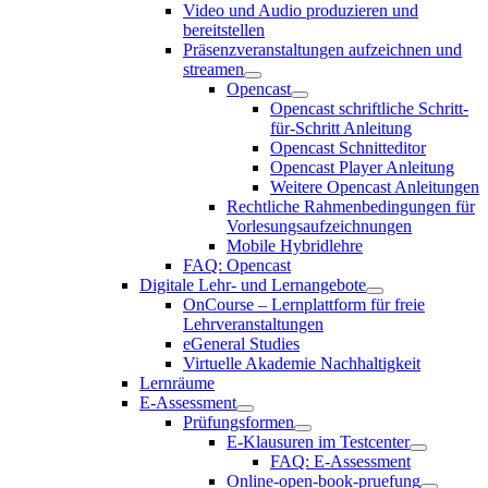
Video und Audio produzieren und
bereitstellen
Präsenzveranstaltungen aufzeichnen und
streamen
Opencast
Opencast schriftliche Schritt-
für-Schritt Anleitung
Opencast Schnitteditor
Opencast Player Anleitung
Weitere Opencast Anleitungen
Rechtliche Rahmenbedingungen für
Vorlesungsaufzeichnungen
Mobile Hybridlehre
FAQ: Opencast
Digitale Lehr- und Lernangebote
OnCourse – Lernplattform für freie
Lehrveranstaltungen
eGeneral Studies
Virtuelle Akademie Nachhaltigkeit
Lernräume
E-Assessment
Prüfungsformen
E-Klausuren im Testcenter
FAQ: E-Assessment
Online-open-book-pruefung