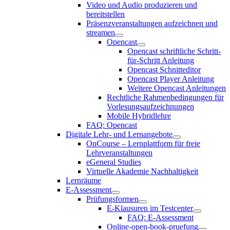
Video und Audio produzieren und
bereitstellen
Präsenzveranstaltungen aufzeichnen und
streamen
Opencast
Opencast schriftliche Schritt-
für-Schritt Anleitung
Opencast Schnitteditor
Opencast Player Anleitung
Weitere Opencast Anleitungen
Rechtliche Rahmenbedingungen für
Vorlesungsaufzeichnungen
Mobile Hybridlehre
FAQ: Opencast
Digitale Lehr- und Lernangebote
OnCourse – Lernplattform für freie
Lehrveranstaltungen
eGeneral Studies
Virtuelle Akademie Nachhaltigkeit
Lernräume
E-Assessment
Prüfungsformen
E-Klausuren im Testcenter
FAQ: E-Assessment
Online-open-book-pruefung