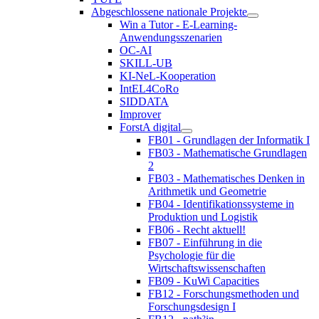
Abgeschlossene nationale Projekte
Win a Tutor - E-Learning-
Anwendungsszenarien
OC-AI
SKILL-UB
KI-NeL-Kooperation
IntEL4CoRo
SIDDATA
Improver
ForstA digital
FB01 - Grundlagen der Informatik I
FB03 - Mathematische Grundlagen
2
FB03 - Mathematisches Denken in
Arithmetik und Geometrie
FB04 - Identifikationssysteme in
Produktion und Logistik
FB06 - Recht aktuell!
FB07 - Einführung in die
Psychologie für die
Wirtschaftswissenschaften
FB09 - KuWi Capacities
FB12 - Forschungsmethoden und
Forschungsdesign I