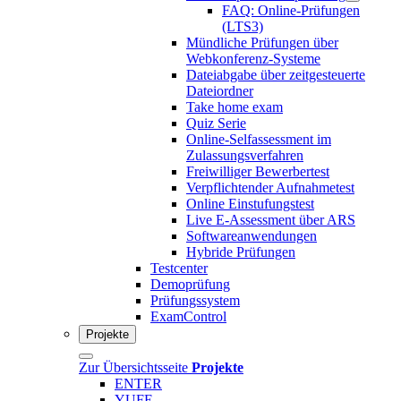
FAQ: Online-Prüfungen
(LTS3)
Mündliche Prüfungen über
Webkonferenz-Systeme
Dateiabgabe über zeitgesteuerte
Dateiordner
Take home exam
Quiz Serie
Online-Selfassessment im
Zulassungsverfahren
Freiwilliger Bewerbertest
Verpflichtender Aufnahmetest
Online Einstufungstest
Live E-Assessment über ARS
Softwareanwendungen
Hybride Prüfungen
Testcenter
Demoprüfung
Prüfungssystem
ExamControl
Projekte
Zur Übersichtsseite
Projekte
ENTER
YUFE