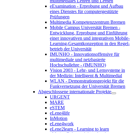
multimediales Lehren und Lernen
eExamination - Erprobung und Aufbau
eines Dienstes für computergestützte
Prüfungen
Multimedia Kompetenzzentrum Bremen
Mobile Campus Universität Bremen -
Entwicklung, Erprobung und Einführung
einer innovativen und integrativen Mobile-
Learning-Gesamtkonzeption in den Regel-
betrieb der Universität
IMUNHO - Innovationsoffensive für
multimediale und netzbasierte
Hochschullehre - (IMUNHO)
Vision 2003 - Lehr- und Lernsysteme in
der Medizin: Intelligent & Multimedial
WLAN - Demonstrationsprojekt für die
Funkvernetzung der Universität Bremen
Abgeschlossene internationale Projekte
URGENT
MARE
eSTEM
eLene4life
InMotion
eLene4work
eLene2learn - Learning to learn