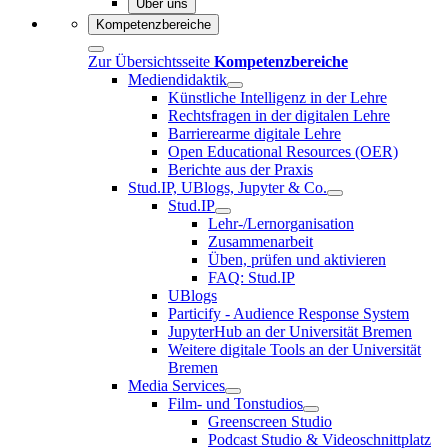
Über uns
Kompetenzbereiche
Zur Übersichtsseite
Kompetenzbereiche
Mediendidaktik
Künstliche Intelligenz in der Lehre
Rechtsfragen in der digitalen Lehre
Barrierearme digitale Lehre
Open Educational Resources (OER)
Berichte aus der Praxis
Stud.IP, UBlogs, Jupyter & Co.
Stud.IP
Lehr-/Lernorganisation
Zusammenarbeit
Üben, prüfen und aktivieren
FAQ: Stud.IP
UBlogs
Particify - Audience Response System
JupyterHub an der Universität Bremen
Weitere digitale Tools an der Universität
Bremen
Media Services
Film- und Tonstudios
Greenscreen Studio
Podcast Studio & Videoschnittplatz