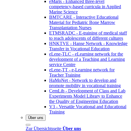
eMaris - Enhanced three-level
competency-based curricula in Applied
Marine Science
BMTCARE - Interactive Educational
Material for Pediatric Bone Marrow
Transplantation Nurses
ETMSRADC - E-training of medical staff
to reach adolescents of different cultures
HNKTVE - Hanse Network - Knowledge
Transfer in Vocational Education
eLene-TLC - eLearning network for the
development of a Teaching and Learning
service Centre
eLene-TT - e-Learning network for
Teacher Training
HaMoNet - Network to develop and
promote mobility in vocational training
CemLib - Development of Class and Lab
Experiments Model Library to Enhance
the Quality of Engineering Education
V3 - Versatile Vocational and Educational
Training
Über uns
Zur Übersichtsseite
Über uns