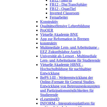
FB12 - path²in
FB12 - Dig:TransSphäre
FB12 - QuanTief
Inverted Classroom
Fernarbeiter
Konstruktiv
Qualitätsoffensive Lehrerbildung
ProOER
Virtuelle Akademie BNE
App zur Reformation in Bremen
konstruktiv
Multimediale Lern- und Arbeitsräume -
EEZ Zukunftslabor Aurich
Universität als Lernort - Multimediale
Lern- und Arbeitsräume für Studierende
Virtuelle Akademie HBNE -
Hochschulbildung für nachhaltige
Entwicklung
BePS I-III - Weiterentwicklung der
Online-Formate für General Studies,
Entwicklung von Betreuungskonzepten
und Partizipationsmöglichkeiten für
Studierende
eLearningIQ
INFORM - Integrationsplattform für