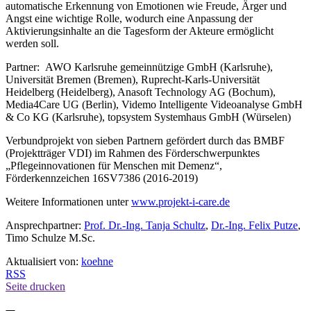
automatische Erkennung von Emotionen wie Freude, Ärger und
Angst eine wichtige Rolle, wodurch eine Anpassung der
Aktivierungsinhalte an die Tagesform der Akteure ermöglicht
werden soll.
Partner: AWO Karlsruhe gemeinnützige GmbH (Karlsruhe),
Universität Bremen (Bremen), Ruprecht-Karls-Universität
Heidelberg (Heidelberg), Anasoft Technology AG (Bochum),
Media4Care UG (Berlin), Videmo Intelligente Videoanalyse GmbH
& Co KG (Karlsruhe), topsystem Systemhaus GmbH (Würselen)
Verbundprojekt von sieben Partnern gefördert durch das BMBF
(Projektträger VDI) im Rahmen des Förderschwerpunktes
„Pflegeinnovationen für Menschen mit Demenz“,
Förderkennzeichen 16SV7386 (2016-2019)
Weitere Informationen unter
www.projekt-i-care.de
Ansprechpartner:
Prof. Dr.-Ing. Tanja Schultz
,
Dr.-Ing. Felix Putze
,
Timo Schulze M.Sc.
Aktualisiert von:
koehne
RSS
Seite drucken