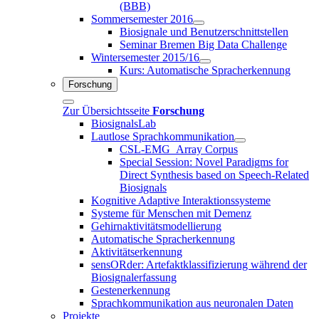
(BBB)
Sommersemester 2016
Biosignale und Benutzerschnittstellen
Seminar Bremen Big Data Challenge
Wintersemester 2015/16
Kurs: Automatische Spracherkennung
Forschung
Zur Übersichtsseite
Forschung
BiosignalsLab
Lautlose Sprachkommunikation
CSL-EMG_Array Corpus
Special Session: Novel Paradigms for
Direct Synthesis based on Speech-Related
Biosignals
Kognitive Adaptive Interaktionssysteme
Systeme für Menschen mit Demenz
Gehirnaktivitätsmodellierung
Automatische Spracherkennung
Aktivitätserkennung
sensORder: Artefaktklassifizierung während der
Biosignalerfassung
Gestenerkennung
Sprachkommunikation aus neuronalen Daten
Projekte