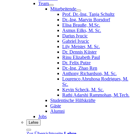
Team
Mitarbeitende
Prof. Dr.-Ing. Tanja Schultz
Dr.-Ing. Marvin Borsdorf
Elisa Brauße, M.Sc.
Asmus Eilks, M. Sc.
Darius Ivucic
Gabriel Ivucic
Lily Meister, M. Sc.
Dr. Dennis Küster
Rinu Elizabeth Paul
Dr. Felix Putze
Dr.-Ing. Zhao Ren
Anthony Richardson, M. Sc.
Lourenço Abruhosa Rodrigues, M.
Sc.
Kevin Scheck, M. Sc.
Rathi Adarshi Rammohan, M.Tech.
Studentische Hilfskräfte
Gäste
Alumni
Jobs
Lehre
Zur Übersichtsseite
Lehre