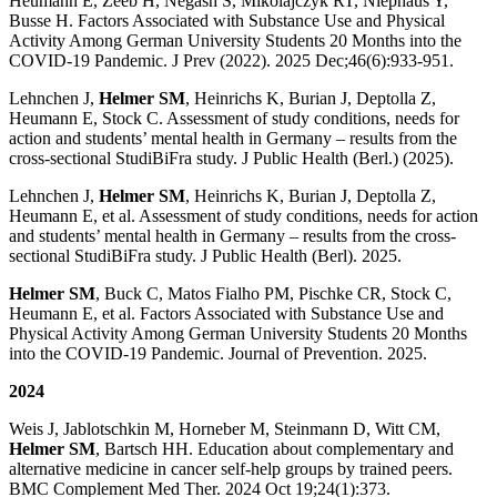
Heumann E, Zeeb H, Negash S, Mikolajczyk RT, Niephaus Y,
Busse H. Factors Associated with Substance Use and Physical
Activity Among German University Students 20 Months into the
COVID-19 Pandemic.
J Prev (2022). 2025 Dec;46(6):933-951.
Lehnchen J,
Helmer SM
, Heinrichs K, Burian J, Deptolla Z,
Heumann E, Stock C. Assessment of study conditions, needs for
action and students’ mental health in Germany – results from the
cross-sectional StudiBiFra study. J Public Health (Berl.) (2025).
Lehnchen J,
Helmer SM
, Heinrichs K, Burian J, Deptolla Z,
Heumann E, et al. Assessment of study conditions, needs for action
and students’ mental health in Germany – results from the cross-
sectional StudiBiFra study. J Public Health (Berl). 2025.
Helmer SM
, Buck C, Matos Fialho PM, Pischke CR, Stock C,
Heumann E, et al. Factors Associated with Substance Use and
Physical Activity Among German University Students 20 Months
into the COVID-19 Pandemic. Journal of Prevention. 2025.
2024
Weis J, Jablotschkin M, Horneber M, Steinmann D, Witt CM,
Helmer SM
, Bartsch HH. Education about complementary and
alternative medicine in cancer self-help groups by trained peers.
BMC Complement Med Ther. 2024 Oct 19;24(1):373.