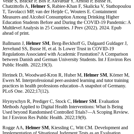
Velde S, Bracke P, Bos P, Akvardar Y, Arnold P, Busse H,
Chatzittofis A,
Helmer S
, Rabiee-Khan F, Skalicka V, Stathopoulou
T, Tavolacci MP, van der Heijde C, Wouters E. Containment
Measures and Alcohol Consumption Among Drinking Higher
Education Students Before and During the COVID-19 Pandemic: A
Multilevel Analysis in 25 Countries. J Prev (2022). 2024. Epub
ahead of print.
Ballmann J,
Helmer SM
, Berg-Beckhoff G, Dalgaard Guldager J,
Jervelund SS, Busse H, et al. Is Lower Trust in COVID-19
Regulations Associated with Academic Frustration? A Comparison
between Danish and German University Students. Int J Environ Res
Public Health. 2022;19(3).
Herinek D, Woodward-Kron R, Huber M,
Helmer SM
, Körner M,
Ewers M. Interprofessional peer-assisted learning and tutor training
practices in health professions education–A snapshot of Germany.
PLoS One. 2022;17(12).
Hrynyschyn R, Prediger C, Stock C,
Helmer SM
. Evaluation
Methods Applied to Digital Health Interventions: What Is Being
Used beyond Randomised Controlled Trials?—A Scoping Review.
Int J Environ Res Public Health. 2022;19(9).
Rogge AA,
Helmer SM
, Kiessling C, Witt CM. Development and
Implementation of Situational Judgment Tests as an Evaluation