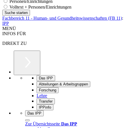
Personen/Einrichtungen
Volltext + Personen/Einrichtungen
Fachbereich 11 - Human- und Gesundheitswissenschaften (FB 11)
:
IPP
MENÜ
INFOS FÜR
DIREKT ZU
Das IPP
Abteilungen & Arbeitsgruppen
Forschung
Lehre
Transfer
IPPinfo
Das IPP
Zur Übersichtsseite
Das IPP