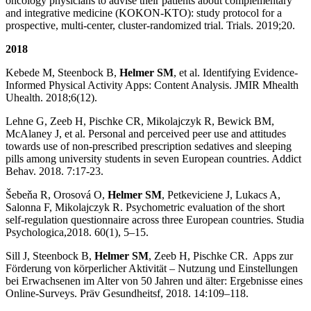
oncology physicians to advise their patients about complementary
and integrative medicine (KOKON-KTO): study protocol for a
prospective, multi-center, cluster-randomized trial. Trials. 2019;20.
2018
Kebede M, Steenbock B,
Helmer SM
, et al. Identifying Evidence-
Informed Physical Activity Apps: Content Analysis. JMIR Mhealth
Uhealth. 2018;6(12).
Lehne G, Zeeb H, Pischke CR, Mikolajczyk R, Bewick BM,
McAlaney J, et al. Personal and perceived peer use and attitudes
towards use of non-prescribed prescription sedatives and sleeping
pills among university students in seven European countries. Addict
Behav. 2018. 7:17-23.
Šebeňa R, Orosová O,
Helmer SM
, Petkeviciene J, Lukacs A,
Salonna F, Mikolajczyk R. Psychometric evaluation of the short
self-regulation questionnaire across three European countries. Studia
Psychologica,2018. 60(1), 5–15.
Sill J, Steenbock B,
Helmer SM
, Zeeb H, Pischke CR. Apps zur
Förderung von körperlicher Aktivität – Nutzung und Einstellungen
bei Erwachsenen im Alter von 50 Jahren und älter: Ergebnisse eines
Online-Surveys. Präv Gesundheitsf, 2018. 14:109–118.