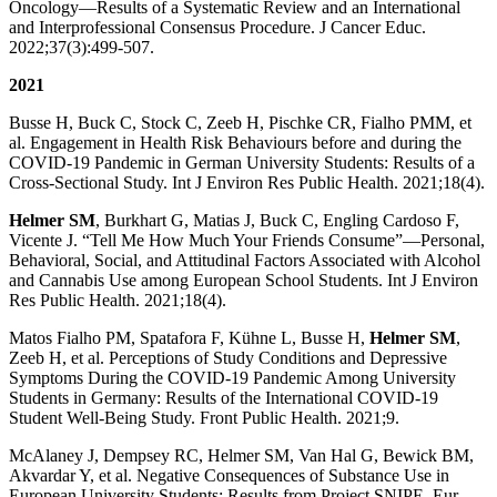
Oncology—Results of a Systematic Review and an International
and Interprofessional Consensus Procedure. J Cancer Educ.
2022;37(3):499-507.
2021
Busse H, Buck C, Stock C, Zeeb H, Pischke CR, Fialho PMM, et
al. Engagement in Health Risk Behaviours before and during the
COVID-19 Pandemic in German University Students: Results of a
Cross-Sectional Study. Int J Environ Res Public Health. 2021;18(4).
Helmer SM
, Burkhart G, Matias J, Buck C, Engling Cardoso F,
Vicente J. “Tell Me How Much Your Friends Consume”—Personal,
Behavioral, Social, and Attitudinal Factors Associated with Alcohol
and Cannabis Use among European School Students. Int J Environ
Res Public Health. 2021;18(4).
Matos Fialho PM, Spatafora F, Kühne L, Busse H,
Helmer SM
,
Zeeb H, et al. Perceptions of Study Conditions and Depressive
Symptoms During the COVID-19 Pandemic Among University
Students in Germany: Results of the International COVID-19
Student Well-Being Study. Front Public Health. 2021;9.
McAlaney J, Dempsey RC, Helmer SM, Van Hal G, Bewick BM,
Akvardar Y, et al. Negative Consequences of Substance Use in
European University Students: Results from Project SNIPE. Eur