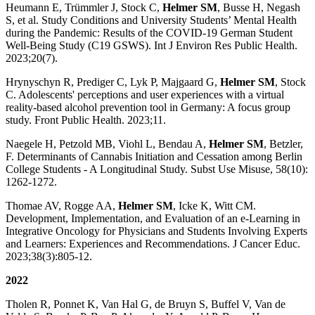
Heumann E, Trümmler J, Stock C,
Helmer SM
, Busse H, Negash
S, et al. Study Conditions and University Students’ Mental Health
during the Pandemic: Results of the COVID-19 German Student
Well-Being Study (C19 GSWS). Int J Environ Res Public Health.
2023;20(7).
Hrynyschyn R, Prediger C, Lyk P, Majgaard G,
Helmer SM
, Stock
C. Adolescents' perceptions and user experiences with a virtual
reality-based alcohol prevention tool in Germany: A focus group
study. Front Public Health. 2023;11.
Naegele H, Petzold MB, Viohl L, Bendau A,
Helmer SM
, Betzler,
F. Determinants of Cannabis Initiation and Cessation among Berlin
College Students - A Longitudinal Study. Subst Use Misuse, 58(10):
1262-1272.
Thomae AV, Rogge AA,
Helmer SM
, Icke K, Witt CM.
Development, Implementation, and Evaluation of an e-Learning in
Integrative Oncology for Physicians and Students Involving Experts
and Learners: Experiences and Recommendations. J Cancer Educ.
2023;38(3):805-12.
2022
Tholen R, Ponnet K, Van Hal G, de Bruyn S, Buffel V, Van de