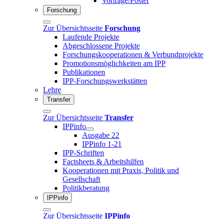
Vorträge/Poster
Forschung
Zur Übersichtsseite
Forschung
Laufende Projekte
Abgeschlossene Projekte
Forschungskooperationen & Verbundprojekte
Promotionsmöglichkeiten am IPP
Publikationen
IPP-Forschungswerkstätten
Lehre
Transfer
Zur Übersichtsseite
Transfer
IPPinfo
Ausgabe 22
IPPinfo 1-21
IPP-Schriften
Factsheets & Arbeitshilfen
Kooperationen mit Praxis, Politik und
Gesellschaft
Politikberatung
IPPinfo
Zur Übersichtsseite
IPPinfo