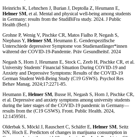
Heinrichs K, Lehnchen J, Burian J, Deptolla Z, Heumann E,
Helmer SM
, et al. Mental and physical well-being among students
in Germany: results from the StudiBiFra study. 2024. J Public
Health (Berl.)
Grohne P, Wenig V, Pischke CR, Matos Fialho P, Negash S,
Niephaus Y,
Helmer SM
, Heumann E. Genderspezifische
Unterschiede depressiver Symptome von Studienanfänger*innen
während der COVID-19-Pandemie. Präv Gesundheitsf. 2024
Negash S, Horn J, Heumann E, Stock C, Zeeb H, Pischke CR, et al.
University Students’ Financial Situation During COVID-19 and
Anxiety and Depressive Symptoms: Results of the COVID-19
German Student Well-Being Study (C19 GSWS). Psychol Res
Behav Manag. 2024;17:2271-85.
Heumann E,
Helmer SM
, Busse H, Negash S, Horn J, Pischke CR,
et al. Depressive and anxiety symptoms among university students
during the later stages of the COVID-19 pandemic in Germany—
results from the (C19 GSWS). Front. Public Health. 2024,
12:1459501.
Olderbak S, Möckl J, Rauschert C, Schäfer E,
Helmer SM
, Seitz
NN, Hoch E. Predictors of changes in marijuana consumption in