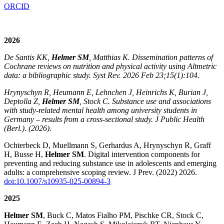
ORCID
2026
De Santis KK,
Helmer SM
, Matthias K. Dissemination patterns of
Cochrane reviews on nutrition and physical activity using Altmetric
data: a bibliographic study. Syst Rev. 2026 Feb 23;15(1):104.
Hrynyschyn R, Heumann E, Lehnchen J, Heinrichs K, Burian J,
Deptolla Z,
Helmer SM
, Stock C. Substance use and associations
with study‑related mental health among university students in
Germany – results from a cross‑sectional study. J Public Health
(Berl.). (2026).
Ochterbeck D, Muellmann S, Gerhardus A, Hrynyschyn R, Graff
H, Busse H,
Helmer SM
. Digital intervention components for
preventing and reducing substance use in adolescents and emerging
adults: a comprehensive scoping review. J Prev. (2022) 2026.
doi:10.1007/s10935-025-00894-3
2025
Helmer SM
, Buck C, Matos Fialho PM, Pischke CR, Stock C,