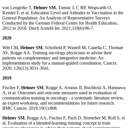
von Lengerke T,
Helmer SM
, Tomsic I, C RP, Wegwarth O,
Kendel F, et al. Education Level and Attitudes to Vaccination in the
General Population: An Analysis of Representative Surveys
Conducted by the German Federal Centre for Health Education,
2012 to 2018. Dtsch Arztebl Int. 2021;118(6):96-7.
2020
Witt CM,
Helmer SM
, Schofield P, Wastell M, Canella C, Thomae
AV, Rogge AA. Training oncology physicians to advise their
patients on complementary and integrative medicine: An
implementation study for a manual-guided consultation. Cancer.
2020. 126(13):3031-3041.
2019
Fischer F,
Helmer SM
, Rogge A, Arraras JI, Buchholz A, Hannawa
A, et al. Outcomes and outcome measures used in evaluation of
communication training in oncology - a systematic literature review,
an expert workshop, and recommendations for future research.
BMC Cancer. 2019.19(1):808.
Helmer SM
, Rogge AA, Fischer F, Pach D, Horneber M, Roll S, et
al. Evaluation of a blended-learning training concept to train