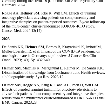
Germany during the covid-19 pandemic. Eur Arch Psychiatry Clin
Neurosci. 2024.
Rogge AA,
Helmer SM
, Icke K, Witt CM. Effects of training
oncology physicians advising patients on complementary and
integrative therapies on patient‐reported outcomes: 2‐year follow‐up
of the multi‐center, cluster‐randomized KOKON‐KTO study.
Cancer Med. 2024;13(14).
2023
De Santis KK,
Helmer SM
, Barnes B, Kraywinkel K, Imhoff M,
Müller-Eberstein R, et al. Impact of the COVID-19 pandemic on
oncological care in Germany: rapid review. J Cancer Res Clin
Oncol. 2023;149(15):14329-40.
Helmer SM
, Matthias K, Mergenthal L, Reimer M, De Santis KK.
Dissemination of knowledge from Cochrane Public Health reviews:
a bibliographic study. Syst Rev. 2023;12.
Helmer SM
, Rogge AA, King R, Canella C, Pach D, Witt CM.
Effects of blended learning training for oncology physicians to
advise their patients about complementary and integrative therapies:
results from the multicenter cluster-randomized KOKON-KTO trial.
BMC Cancer. 2023;23.