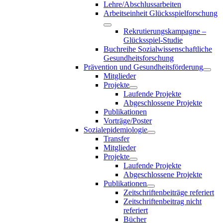
Lehre/Abschlussarbeiten
Arbeitseinheit Glücksspielforschung
Rekrutierungskampagne –
Glücksspiel-Studie
Buchreihe Sozialwissenschaftliche
Gesundheitsforschung
Prävention und Gesundheitsförderung
Mitglieder
Projekte
Laufende Projekte
Abgeschlossene Projekte
Publikationen
Vorträge/Poster
Sozialepidemiologie
Transfer
Mitglieder
Projekte
Laufende Projekte
Abgeschlossene Projekte
Publikationen
Zeitschriftenbeiträge referiert
Zeitschriftenbeitrag nicht
referiert
Bücher