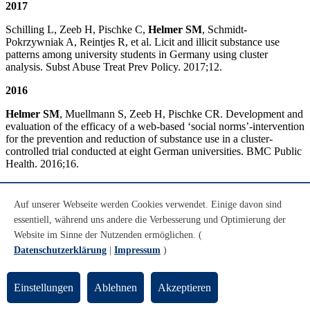
2017
Schilling L, Zeeb H, Pischke C,
Helmer SM
, Schmidt-
Pokrzywniak A, Reintjes R, et al. Licit and illicit substance use
patterns among university students in Germany using cluster
analysis. Subst Abuse Treat Prev Policy. 2017;12.
2016
Helmer SM
, Muellmann S, Zeeb H, Pischke CR. Development and
evaluation of the efficacy of a web-based ‘social norms’-intervention
for the prevention and reduction of substance use in a cluster-
controlled trial conducted at eight German universities. BMC Public
Health. 2016;16.
Helmer SM
, Pischke CR, Van Hal Guido, Vriesacker Bart,
Dempsey R, Akvardar Y, Guillén-Grima F, et al. Personal and
Auf unserer Webseite werden Cookies verwendet. Einige davon sind
perceived peer use and attitudes towards the use of nonmedical
essentiell, während uns andere die Verbesserung und Optimierung der
prescription stimulants to improve academic performance among
Website im Sinne der Nutzenden ermöglichen. (
university students in seven European countries. Drug Alcohol
Depen. 2016, 168:128-134.
Datenschutzerklärung
|
Impressum
)
Dempsey RC, McAlaney John,
Helmer SM
, Pischke CR, Akvardar
Y, Bewick BM, et al. Normative perceptions of cannabis use
Einstellungen
Ablehnen
Akzeptieren
amongst European University students: associations between