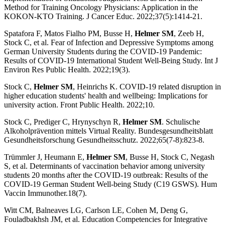
Method for Training Oncology Physicians: Application in the
KOKON-KTO Training. J Cancer Educ. 2022;37(5):1414-21.
Spatafora F, Matos Fialho PM, Busse H,
Helmer SM
, Zeeb H,
Stock C, et al. Fear of Infection and Depressive Symptoms among
German University Students during the COVID-19 Pandemic:
Results of COVID-19 International Student Well-Being Study. Int J
Environ Res Public Health. 2022;19(3).
Stock C,
Helmer SM
, Heinrichs K. COVID-19 related disruption in
higher education students' health and wellbeing: Implications for
university action. Front Public Health. 2022;10.
Stock C, Prediger C, Hrynyschyn R,
Helmer SM
. Schulische
Alkoholprävention mittels Virtual Reality. Bundesgesundheitsblatt
Gesundheitsforschung Gesundheitsschutz. 2022;65(7-8):823-8.
Trümmler J, Heumann E,
Helmer SM
, Busse H, Stock C, Negash
S, et al. Determinants of vaccination behavior among university
students 20 months after the COVID-19 outbreak: Results of the
COVID-19 German Student Well-being Study (C19 GSWS). Hum
Vaccin Immunother.18(7).
Witt CM, Balneaves LG, Carlson LE, Cohen M, Deng G,
Fouladbakhsh JM, et al. Education Competencies for Integrative