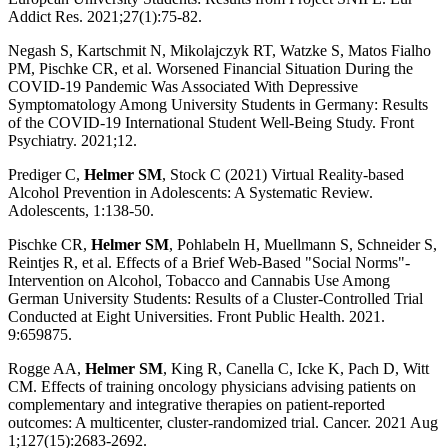
Addict Res. 2021;27(1):75-82.
Negash S, Kartschmit N, Mikolajczyk RT, Watzke S, Matos Fialho
PM, Pischke CR, et al. Worsened Financial Situation During the
COVID-19 Pandemic Was Associated With Depressive
Symptomatology Among University Students in Germany: Results
of the COVID-19 International Student Well-Being Study. Front
Psychiatry. 2021;12.
Prediger C,
Helmer SM
, Stock C (2021) Virtual Reality-based
Alcohol Prevention in Adolescents: A Systematic Review.
Adolescents, 1:138-50.
Pischke CR,
Helmer SM
, Pohlabeln H, Muellmann S, Schneider S,
Reintjes R, et al. Effects of a Brief Web-Based "Social Norms"-
Intervention on Alcohol, Tobacco and Cannabis Use Among
German University Students: Results of a Cluster-Controlled Trial
Conducted at Eight Universities. Front Public Health. 2021.
9:659875.
Rogge AA,
Helmer SM
, King R, Canella C, Icke K, Pach D, Witt
CM. Effects of training oncology physicians advising patients on
complementary and integrative therapies on patient-reported
outcomes: A multicenter, cluster-randomized trial. Cancer. 2021 Aug
1;127(15):2683-2692.