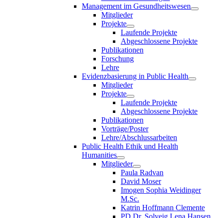
Management im Gesundheitswesen
Mitglieder
Projekte
Laufende Projekte
Abgeschlossene Projekte
Publikationen
Forschung
Lehre
Evidenzbasierung in Public Health
Mitglieder
Projekte
Laufende Projekte
Abgeschlossene Projekte
Publikationen
Vorträge/Poster
Lehre/Abschlussarbeiten
Public Health Ethik und Health
Humanities
Mitglieder
Paula Radvan
David Moser
Imogen Sophia Weidinger
M.Sc.
Katrin Hoffmann Clemente
PD Dr. Solveig Lena Hansen