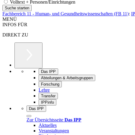
Volltext + Personen/Einrichtungen
Fachbereich 11 - Human- und Gesundheitswissenschaften (FB 11)
:
I
MENÜ
INFOS FÜR
DIREKT ZU
Das IPP
Abteilungen & Arbeitsgruppen
Forschung
Lehre
Transfer
IPPinfo
Das IPP
Zur Übersichtsseite
Das IPP
Aktuelles
Veranstaltungen