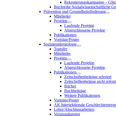
Rekrutierungskampagne – Glück
Buchreihe Sozialwissenschaftliche G
Prävention und Gesundheitsförderung
Mitglieder
Projekte
Laufende Projekte
Abgeschlossene Projekte
Publikationen
Vorträge/Poster
Sozialepidemiologie
Transfer
Mitglieder
Projekte
Laufende Projekte
Abgeschlossene Projekte
Publikationen
Zeitschriftenbeiträge referiert
Zeitschriftenbeitrag nicht referie
Bücher
Buchbeiträge
Weitere Publikationen
Vorträge/Poster
AK Intersektionale Geschlechterpersp
Lehre/Abschlussarbeiten
Veranstaltungen