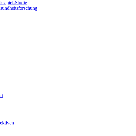
sspiel-Studie
esundheitsforschung
rt
ektiven