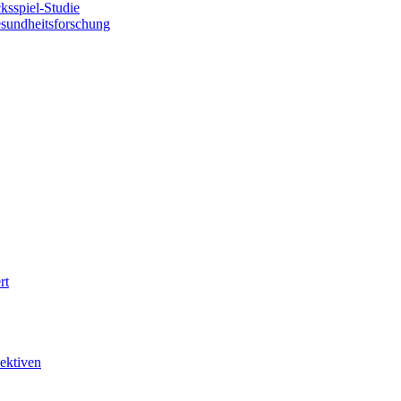
sspiel-Studie
esundheitsforschung
rt
ektiven