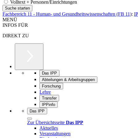
Volltext + Personen/Einrichtungen
Fachbereich 11 - Human- und Gesundheitswissenschaften (FB 11)
:
I
MENÜ
INFOS FÜR
DIREKT ZU
Das IPP
Abteilungen & Arbeitsgruppen
Forschung
Lehre
Transfer
IPPinfo
Das IPP
Zur Übersichtsseite
Das IPP
Aktuelles
Veranstaltungen