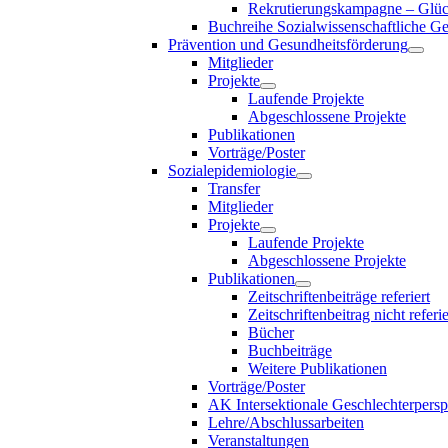
Rekrutierungskampagne – Glück
Buchreihe Sozialwissenschaftliche G
Prävention und Gesundheitsförderung
Mitglieder
Projekte
Laufende Projekte
Abgeschlossene Projekte
Publikationen
Vorträge/Poster
Sozialepidemiologie
Transfer
Mitglieder
Projekte
Laufende Projekte
Abgeschlossene Projekte
Publikationen
Zeitschriftenbeiträge referiert
Zeitschriftenbeitrag nicht referie
Bücher
Buchbeiträge
Weitere Publikationen
Vorträge/Poster
AK Intersektionale Geschlechterpersp
Lehre/Abschlussarbeiten
Veranstaltungen