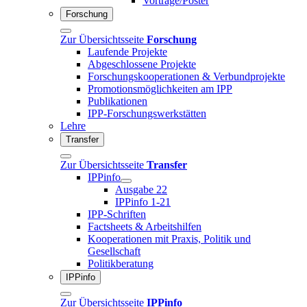
Vorträge/Poster
Forschung
Zur Übersichtsseite
Forschung
Laufende Projekte
Abgeschlossene Projekte
Forschungskooperationen & Verbundprojekte
Promotionsmöglichkeiten am IPP
Publikationen
IPP-Forschungswerkstätten
Lehre
Transfer
Zur Übersichtsseite
Transfer
IPPinfo
Ausgabe 22
IPPinfo 1-21
IPP-Schriften
Factsheets & Arbeitshilfen
Kooperationen mit Praxis, Politik und
Gesellschaft
Politikberatung
IPPinfo
Zur Übersichtsseite
IPPinfo