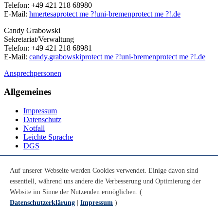
Telefon: +49 421 218 68980
E-Mail:
hmertesa
protect me ?!
uni-bremen
protect me ?!
.de
Candy Grabowski
Sekretariat/Verwaltung
Telefon: +49 421 218 68981
E-Mail:
candy.grabowski
protect me ?!
uni-bremen
protect me ?!
.de
Ansprechpersonen
Allgemeines
Impressum
Datenschutz
Notfall
Leichte Sprache
DGS
Social Media
Auf unserer Webseite werden Cookies verwendet. Einige davon sind
essentiell, während uns andere die Verbesserung und Optimierung der
Youtube
Instagram
Website im Sinne der Nutzenden ermöglichen. (
LinkedIn
Datenschutzerklärung
|
Impressum
)
Mastodon