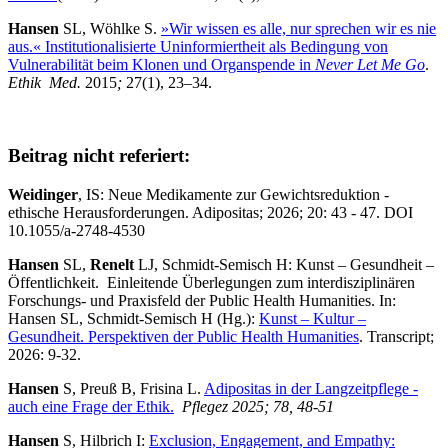
Hansen
SL, Wöhlke S.
»Wir wissen es alle, nur sprechen wir es nie
aus.« Institutionalisierte Uninformiertheit als Bedingung von
Vulnerabilität beim Klonen und Organspende in
Never Let Me Go
.
Ethik Med.
2015
;
27(1), 23–34.
Beitrag nicht referiert:
Weidinger
, IS: Neue Medikamente zur Gewichtsreduktion -
ethische Herausforderungen. Adipositas; 2026; 20: 43 - 47. DOI
10.1055/a-2748-4530
Hansen
SL,
Renelt
LJ, Schmidt-Semisch H: Kunst – Gesundheit –
Öffentlichkeit. Einleitende Überlegungen zum interdisziplinären
Forschungs- und Praxisfeld der Public Health Humanities. In:
Hansen SL, Schmidt-Semisch H (Hg.):
Kunst – Kultur –
Gesundheit. Perspektiven der Public Health Humanities
. Transcript;
2026: 9-32.
Hansen
S, Preuß B, Frisina L.
Adipositas in der Langzeitpflege -
auch eine Frage der Ethik.
Pflegez 2025; 78, 48-51
Hansen
S, Hilbrich I:
Exclusion, Engagement, and Empathy: