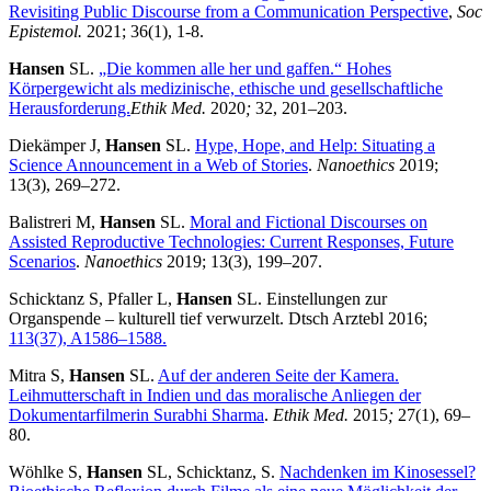
Revisiting Public Discourse from a Communication Perspective
,
Soc
Epistemol.
2021; 36(1), 1-8.
Hansen
SL.
„Die kommen alle her und gaffen.“ Hohes
Körpergewicht als medizinische, ethische und gesellschaftliche
Herausforderung.
Ethik Med.
2020
;
32, 201–203.
Diekämper J,
Hansen
SL.
Hype, Hope, and Help: Situating a
Science Announcement in a Web of Stories
.
Nanoethics
2019;
13(3), 269–272.
Balistreri M,
Hansen
SL.
Moral and Fictional Discourses on
Assisted Reproductive Technologies: Current Responses, Future
Scenarios
.
Nanoethics
2019; 13(3), 199–207.
Schicktanz S, Pfaller L,
Hansen
SL. Einstellungen zur
Organspende – kulturell tief verwurzelt. Dtsch Arztebl 2016;
113(37), A1586–1588.
Mitra S,
Hansen
SL.
Auf der anderen Seite der Kamera.
Leihmutterschaft in Indien und das moralische Anliegen der
Dokumentarfilmerin Surabhi Sharma
.
Ethik Med.
2015
;
27(1), 69–
80.
Wöhlke S,
Hansen
SL, Schicktanz, S.
Nachdenken im Kinosessel?