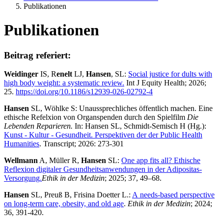
Publikationen
Publikationen
Beitrag referiert:
Weidinger
IS, R
enelt
LJ,
Hansen
, SL:
Social justice for dults with
high body weight: a systematic review.
Int J Equity Health; 2026;
25.
https://doi.org/10.1186/s12939-026-02792-4
Hansen
SL, Wöhlke S: Unaussprechliches öffentlich machen. Eine
ethische Refelxion von Organspenden durch den Spielfilm
Die
Lebenden Reparieren.
In: Hansen SL, Schmidt-Semisch H (Hg.):
Kunst - Kultur - Gesundheit. Perspektiven der der Public Health
Humanities
. Transcript; 2026: 273-301
Wellmann
A, Müller R,
Hansen
SL:
One app fits all? Ethische
Reflexion digitaler Gesundheitsanwendungen in der Adipositas-
Versorgung.
Ethik in der Medizin
; 2025; 37, 49–68.
Hansen
SL, Preuß B, Frisina Doetter L.:
A needs-based perspective
on long-term care, obesity, and old age
.
Ethik in der Medizin
; 2024;
36, 391-420.