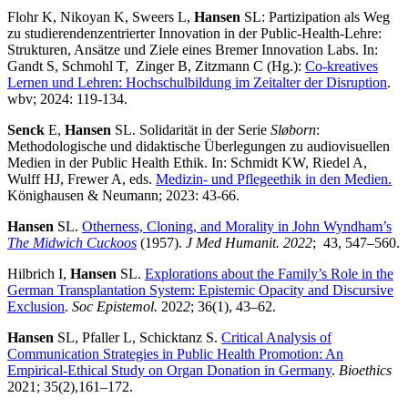
Flohr K, Nikoyan K, Sweers L,
Hansen
SL: Partizipation als Weg
zu studierendenzentrierter Innovation in der Public-Health-Lehre:
Strukturen, Ansätze und Ziele eines Bremer Innovation Labs. In:
Gandt S, Schmohl T, Zinger B, Zitzmann C (Hg.):
Co-kreatives
Lernen und Lehren: Hochschulbildung im Zeitalter der Disruption
.
wbv; 2024: 119-134.
Senck
E,
Hansen
SL. Solidarität in der Serie
Sløborn
:
Methodologische und didaktische Überlegungen zu audiovisuellen
Medien in der Public Health Ethik. In: Schmidt KW, Riedel A,
Wulff HJ, Frewer A, eds.
Medizin- und Pflegeethik in den Medien.
Könighausen & Neumann; 2023: 43-66.
Hansen
SL.
Otherness, Cloning, and Morality in John Wyndham’s
The Midwich Cuckoos
(1957).
J Med Humanit. 2022
;
43, 547–560.
Hilbrich I,
Hansen
SL.
Explorations about the Family’s Role in the
German Transplantation System: Epistemic Opacity and Discursive
Exclusion
.
Soc Epistemol.
202
2
; 36(1), 43–62.
Hansen
SL, Pfaller L, Schicktanz S.
Critical Analysis of
Communication Strategies in Public Health Promotion: An
Empirical-Ethical Study on Organ Donation in Germany
.
Bioethics
2021; 35(2),161–172.