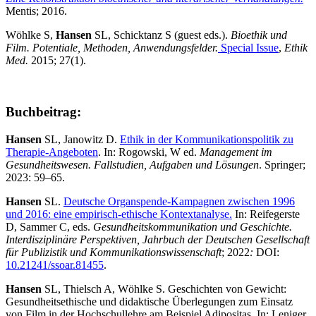
Mentis; 2016.
Wöhlke S,
Hansen
SL, Schicktanz S (guest eds.).
Bioethik und
Film. Potentiale, Methoden, Anwendungsfelder.
Special Issue
,
Ethik
Med.
2015; 27(1).
Buchbeitrag:
Hansen
SL, Janowitz D.
Ethik in der Kommunikationspolitik zu
Therapie-Angeboten
. In: Rogowski, W ed.
Management im
Gesundheitswesen. Fallstudien, Aufgaben und Lösungen
. Springer;
2023: 59–65.
Hansen
SL.
Deutsche Organspende-Kampagnen zwischen 1996
und 2016: eine empirisch-ethische Kontextanalyse.
In: Reifegerste
D, Sammer C, eds.
Gesundheitskommunikation und Geschichte.
Interdisziplinäre Perspektiven, Jahrbuch der Deutschen Gesellschaft
für Publizistik und Kommunikationswissenschaft
; 2022
:
DOI:
10.21241/ssoar.81455
.
Hansen
SL, Thielsch A, Wöhlke S. Geschichten von Gewicht:
Gesundheitsethische und didaktische Überlegungen zum Einsatz
von Film in der Hochschullehre am Beispiel Adipositas. In: Leniger