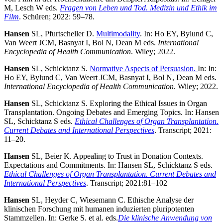
M, Lesch W eds.
Fragen von Leben und Tod. Medizin und Ethik im
Film
. Schüren; 2022: 59–78.
Hansen
SL, Pfurtscheller D.
Multimodality
. In: Ho EY, Bylund C,
Van Weert JCM, Basnyat I, Bol N, Dean M eds.
International
Encyclopedia of Health Communication
. Wiley; 2022.
Hansen
SL, Schicktanz S.
Normative Aspects of Persuasion.
In: In:
Ho EY, Bylund C, Van Weert JCM, Basnyat I, Bol N, Dean M eds.
International Encyclopedia of Health Communication
. Wiley; 2022.
Hansen
SL, Schicktanz S. Exploring the Ethical Issues in Organ
Transplantation. Ongoing Debates and Emerging Topics. In: Hansen
SL, Schicktanz S eds.
Ethical Challenges of Organ Transplantation.
Current Debates and International Perspectives
. Transcript; 2021:
11–20.
Hansen
SL, Beier K. Appealing to Trust in Donation Contexts.
Expectations and Commitments. In: Hansen SL, Schicktanz S eds.
Ethical Challenges of Organ Transplantation. Current Debates and
International Perspectives
. Transcript; 2021:81–102
Hansen
SL, Heyder C, Wiesemann C. Ethische Analyse der
klinischen Forschung mit humanen induzierten pluripotenten
Stammzellen. In: Gerke S. et al. eds.
Die klinische Anwendung von