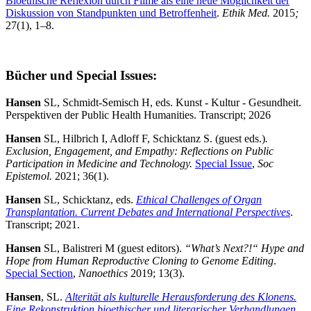
Bioethische Reflexion durch Filme als eine neue Möglichkeit der
Diskussion von Standpunkten und Betroffenheit
.
Ethik Med.
2015
;
27(1), 1–8.
Bücher und Special Issues:
Hansen
SL, Schmidt-Semisch H, eds. Kunst - Kultur - Gesundheit.
Perspektiven der Public Health Humanities. Transcript; 2026
Hansen
SL, Hilbrich I, Adloff F, Schicktanz S. (guest eds.)
.
Exclusion, Engagement, and Empathy: Reflections on Public
Participation in Medicine and Technology.
Special Issue
,
Soc
Epistemol.
2021; 36(1).
Hansen
SL, Schicktanz, eds.
Ethical Challenges of Organ
Transplantation. Current Debates and International Perspectives
.
Transcript; 2021.
Hansen
SL, Balistreri M (guest editors).
“What’s Next?!“ Hype and
Hope from Human Reproductive Cloning to Genome Editing
.
Special Section
,
Nanoethics
2019; 13(3).
Hansen
, SL.
Alterität als kulturelle Herausforderung des Klonens.
Eine Rekonstruktion bioethischer und literarischer Verhandlungen.