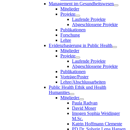
Management im Gesundheitswesen
Mitglieder
Projekte
Laufende Projekte
Abgeschlossene Projekte
Publikationen
Forschung
Lehre
Evidenzbasierung in Public Health
Mitglieder
Projekte
Laufende Projekte
Abgeschlossene Projekte
Publikationen
Vorträge/Poster
Lehre/Abschlussarbeiten
Public Health Ethik und Health
Humanities
Mitglieder
Paula Radvan
David Moser
Imogen Sophia Weidinger
M.Sc.
Katrin Hoffmann Clemente
PD Dr. Solveig Lena Hansen