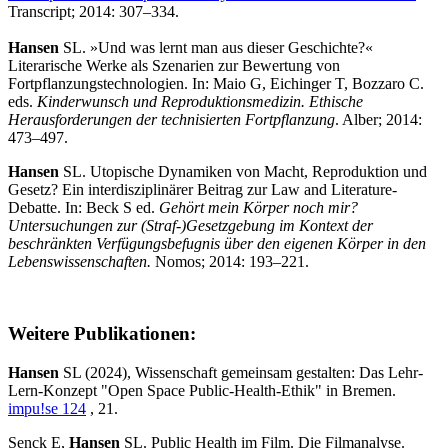
Transcript; 2014: 307–334.
Hansen
SL. »Und was lernt man aus dieser Geschichte?«
Literarische Werke als Szenarien zur Bewertung von
Fortpflanzungstechnologien. In: Maio G, Eichinger T, Bozzaro C.
eds.
Kinderwunsch und Reproduktionsmedizin. Ethische
Herausforderungen der technisierten Fortpflanzung
. Alber; 2014:
473–497.
Hansen
SL. Utopische Dynamiken von Macht, Reproduktion und
Gesetz? Ein interdisziplinärer Beitrag zur Law and Literature-
Debatte. In: Beck S ed.
Gehört mein Körper noch mir?
Untersuchungen zur (Straf-)Gesetzgebung im Kontext der
beschränkten Verfügungsbefugnis über den eigenen Körper in den
Lebenswissenschaften.
Nomos; 2014: 193–221.
Weitere Publikationen:
Hansen
SL (2024), Wissenschaft gemeinsam gestalten: Das Lehr-
Lern-Konzept "Open Space Public-Health-Ethik" in Bremen.
impu!se 124
, 21.
Senck E,
Hansen
SL. Public Health im Film. Die Filmanalyse.