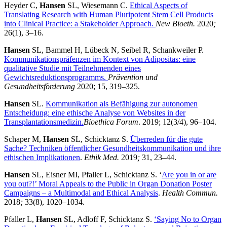
Heyder C,
Hansen
SL, Wiesemann C.
Ethical Aspects of
Translating Research with Human Pluripotent Stem Cell Products
into Clinical Practice: a Stakeholder Approach.
New Bioeth.
2020
;
26(1), 3–16.
Hansen
SL, Bammel H, Lübeck N, Seibel R, Schankweiler P.
Kommunikationspräfenzen im Kontext von Adipositas: eine
qualitative Studie mit Teilnehmenden eines
Gewichtsreduktionsprogramms.
Prävention und
Gesundheitsförderung
2020; 15, 319–325.
Hansen
SL.
Kommunikation als Befähigung zur autonomen
Entscheidung: eine ethische Analyse von Websites in der
Transplantationsmedizin.
Bioethica Forum
. 2019; 12(3/4), 96–104.
Schaper M,
Hansen
SL, Schicktanz S.
Überreden für die gute
Sache? Techniken öffentlicher Gesundheitskommunikation und ihre
ethischen Implikationen
.
Ethik Med.
2019
;
31, 23–44.
Hansen
SL, Eisner MI, Pfaller L, Schicktanz S. ‘
Are you in or are
you out?!’ Moral Appeals to the Public in Organ Donation Poster
Campaigns – a Multimodal and Ethical Analysis
.
Health Commun.
2018
;
33(8), 1020–1034.
Pfaller L,
Hansen
SL, Adloff F, Schicktanz S.
‘Saying No to Organ