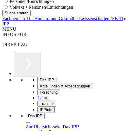
Personen/Einrichtungen
Volltext + Personen/Einrichtungen
Fachbereich 11 - Human- und Gesundheitswissenschaften (FB 11)
:
IPP
MENÜ
INFOS FÜR
DIREKT ZU
Das IPP
Abteilungen & Arbeitsgruppen
Forschung
Lehre
Transfer
IPPinfo
Das IPP
Zur Übersichtsseite
Das IPP