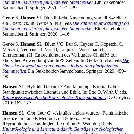
humanen induzierten pluripotenten Stammzellen.
Ein Stakeholder-
Sammelband. Springer; 2020: 197–239.
Gerke S,
Hansen
SL Die klinische Anwendung von hiPS-Zellen:
ein Überblick. In: Gerke S. et al. eds.
Die klinische Anwendung von
humanen induzierten pluripotenten Stammzellen.
Ein Stakeholder-
Sammelband. Springer; 2020: 1–16.
Gerke S,
Hansen
SL, Blum VC, Bur S, Heyder C, Kopetzki C,
Meiser I, Neubauer J, Noe D, Taupitz J, Wiesemann C,
Zimmermann H. Empfehlungen des Verbundes ClinhiPS zur
klinischen Anwendung von hiPS-Zellen. In: Gerke S. et al. eds.
Die
klinische Anwendung von humanen induzierten pluripotenten
Stammzellen.
Ein Stakeholder-Sammelband. Springer; 2020: 459–
485.
Hansen
SL. Hybride Diskurse? Anerkennung als moralischer
Standpunkt zwischen Literatur und Ethik. In: Ette O, Wirth U eds.
Kulturwissenschaftliche Konzepte der Transplantation
.
De Gruyter;
2019: 163–177.
Hansen
SL, Cronjäger C. »Als alles anders wurde.« Feministische
Science Fiction als Medium zur Reflexion von
Reproduktionstechnologien. In: Grimm S, Wanning B eds.
Kulturökologie und Literaturdidaktik. Beiträge zur ökologischen