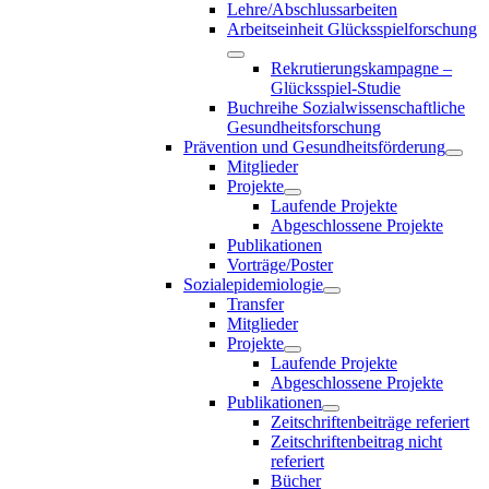
Lehre/Abschlussarbeiten
Arbeitseinheit Glücksspielforschung
Rekrutierungskampagne –
Glücksspiel-Studie
Buchreihe Sozialwissenschaftliche
Gesundheitsforschung
Prävention und Gesundheitsförderung
Mitglieder
Projekte
Laufende Projekte
Abgeschlossene Projekte
Publikationen
Vorträge/Poster
Sozialepidemiologie
Transfer
Mitglieder
Projekte
Laufende Projekte
Abgeschlossene Projekte
Publikationen
Zeitschriftenbeiträge referiert
Zeitschriftenbeitrag nicht
referiert
Bücher