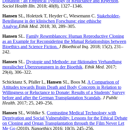
Donation’: an Empirical Typology of Reluctance and Rejection
.
Sociol Health Illn.
2018; 40(8), 1327–1346.
Hansen
SL, Holetzek T, Heyder C, Wiesemann C.
Stakeholder-
Beteiligung in der klinischen Forschung: eine ethische
Analyse.
Ethik Med.
2018; 30, 289–305.
Hansen
SL.
Family Resemblances: Human Reproductive Cloning
as an Example for Reconsidering the Mutual Relationships between
Bioethics and Science Fiction.
J Bioethical Inq.
2018; 15(2), 231–
242.
Hansen
SL.
Dystopie und Methode: zur fiktionalen Verhandlung
moralischer Überzeugungen in der Bioethik
.
Ethik Med.
2017;
29(4), 306–322.
Schicktanz S, Pfaller L,
Hansen
SL, Boos M.
A Comparison of
Attitudes towards Brain Death and Body Concepts in Relation to
Willingness or Reluctance to Donate: Results of a Students’ Survey
before and after the German Transplantation Scandals
.
J Public
Health
. 2017; 25, 249–256.
Hansen
SL, Wöhlke S.
Contrasting Medical Technology with
Deprivation and Social Vulnerability. Lessons for the Ethical Debate
on Cloning and Organ Transplantation through the Film Never Let
Me Go
(2010).
Nanoethics
2016; 10(3), 245–256.