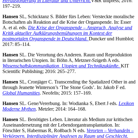
Herausforderung in Literatur und Unterricht.
V&R unipress; 2016:
197–219.
Hansen
SL, Schicktanz S. Bilder fürs Leben: Versteckte moralische
Botschaften als Reaktion auf die Krise der Organspende. In: Esser
A. et al. eds.
Die Krise der Organspende – Anspruch, Analyse und
Kritik aktueller Aufklärungsbemühungen im Kontext der
postmortalen Organspende in Deutschland
.
Duncker und Humblot;
2017: 85–114.
Hansen
SL. Die Verortung des Anderen. Raum und Reproduktion
in literarischen Utopien. In: Böhn A, Metzner-Szigeth A eds.
Wissenschaftskommunikation, Utopien und Technikzukünfte
.
KIT
Scientific Publishing; 2016: 265–277.
Hansen
SL, Cronjäger C. Transcending the Spatialized Other in and
through Jeanette Winterson’s ‘The Stone Gods’. In: Jakob F ed.
Global Humanities
. Neofelis; 2015: 157–169.
Hansen
SL. Gene/Vererbung. In: Wodianka S, Ebert J eds.
Lexikon
Moderne Mythen
. Metzler; 2014: 164–168.
Hansen
SL. Benötigtes Leben. Literatur als Medium zur kritischen
Auseinandersetzung mit der Lebendorgantransplantation. In:
Förschler S, Habermas R, Roßbach N eds.
Verorten – Verhandeln –
Verkörpern. Interdisziplinäre Analysen zu Raum und Geschlecht
.