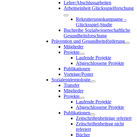
Lehre/Abschlussarbeiten
Arbeitseinheit Glücksspielforschung
Rekrutierungskampagne –
Glücksspiel-Studie
Buchreihe Sozialwissenschaftliche
Gesundheitsforschung
Prävention und Gesundheitsförderung
Mitglieder
Projekte
Laufende Projekte
Abgeschlossene Projekte
Publikationen
Vorträge/Poster
Sozialepidemiologie
Transfer
Mitglieder
Projekte
Laufende Projekte
Abgeschlossene Projekte
Publikationen
Zeitschriftenbeiträge referiert
Zeitschriftenbeitrag nicht
referiert
Bücher