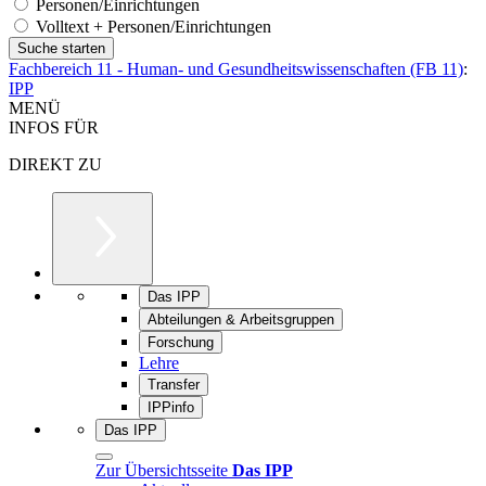
Personen/Einrichtungen
Volltext + Personen/Einrichtungen
Fachbereich 11 - Human- und Gesundheitswissenschaften (FB 11)
:
IPP
MENÜ
INFOS FÜR
DIREKT ZU
Das IPP
Abteilungen & Arbeitsgruppen
Forschung
Lehre
Transfer
IPPinfo
Das IPP
Zur Übersichtsseite
Das IPP