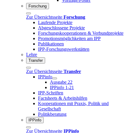
Vorträge/Poster
Forschung
Zur Übersichtsseite
Forschung
Laufende Projekte
Abgeschlossene Projekte
Forschungskooperationen & Verbundprojekte
Promotionsmöglichkeiten am IPP
Publikationen
IPP-Forschungswerkstätten
Lehre
Transfer
Zur Übersichtsseite
Transfer
IPPinfo
Ausgabe 22
IPPinfo 1-21
IPP-Schriften
Factsheets & Arbeitshilfen
Kooperationen mit Praxis, Politik und
Gesellschaft
Politikberatung
IPPinfo
Zur Übersichtsseite
IPPinfo