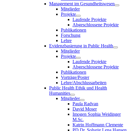
Management im Gesundheitswesen
Mitglieder
Projekte
Laufende Projekte
Abgeschlossene Projekte
Publikationen
Forschung
Lehre
Evidenzbasierung in Public Health
Mitglieder
Projekte
Laufende Projekte
Abgeschlossene Projekte
Publikationen
Vorträge/Poster
Lehre/Abschlussarbeiten
Public Health Ethik und Health
Humanities
Mitglieder
Paula Radvan
David Moser
Imogen Sophia Weidinger
M.Sc.
Katrin Hoffmann Clemente
PD Dr. Solveig Lena Hansen