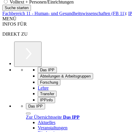
Volltext + Personen/Einrichtungen
Fachbereich 11 - Human- und Gesundheitswissenschaften (FB 11)
:
I
MENÜ
INFOS FÜR
DIREKT ZU
Das IPP
Abteilungen & Arbeitsgruppen
Forschung
Lehre
Transfer
IPPinfo
Das IPP
Zur Übersichtsseite
Das IPP
Aktuelles
Veranstaltungen