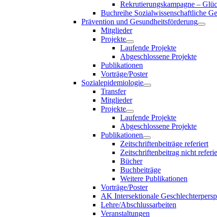
Rekrutierungskampagne – Glück
Buchreihe Sozialwissenschaftliche G
Prävention und Gesundheitsförderung
Mitglieder
Projekte
Laufende Projekte
Abgeschlossene Projekte
Publikationen
Vorträge/Poster
Sozialepidemiologie
Transfer
Mitglieder
Projekte
Laufende Projekte
Abgeschlossene Projekte
Publikationen
Zeitschriftenbeiträge referiert
Zeitschriftenbeitrag nicht referie
Bücher
Buchbeiträge
Weitere Publikationen
Vorträge/Poster
AK Intersektionale Geschlechterpersp
Lehre/Abschlussarbeiten
Veranstaltungen