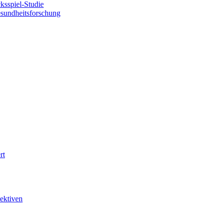
sspiel-Studie
esundheitsforschung
rt
ektiven