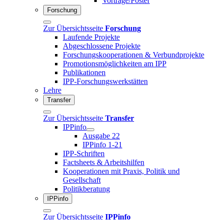
Vorträge/Poster
Forschung
Zur Übersichtsseite
Forschung
Laufende Projekte
Abgeschlossene Projekte
Forschungskooperationen & Verbundprojekte
Promotionsmöglichkeiten am IPP
Publikationen
IPP-Forschungswerkstätten
Lehre
Transfer
Zur Übersichtsseite
Transfer
IPPinfo
Ausgabe 22
IPPinfo 1-21
IPP-Schriften
Factsheets & Arbeitshilfen
Kooperationen mit Praxis, Politik und
Gesellschaft
Politikberatung
IPPinfo
Zur Übersichtsseite
IPPinfo