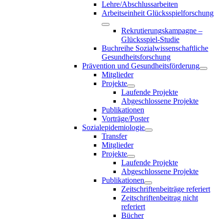
Lehre/Abschlussarbeiten
Arbeitseinheit Glücksspielforschung
Rekrutierungskampagne –
Glücksspiel-Studie
Buchreihe Sozialwissenschaftliche
Gesundheitsforschung
Prävention und Gesundheitsförderung
Mitglieder
Projekte
Laufende Projekte
Abgeschlossene Projekte
Publikationen
Vorträge/Poster
Sozialepidemiologie
Transfer
Mitglieder
Projekte
Laufende Projekte
Abgeschlossene Projekte
Publikationen
Zeitschriftenbeiträge referiert
Zeitschriftenbeitrag nicht
referiert
Bücher