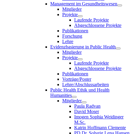
Management im Gesundheitswesen
Mitglieder
Projekte
Laufende Projekte
Abgeschlossene Projekte
Publikationen
Forschung
Lehre
Evidenzbasierung in Public Health
Mitglieder
Projekte
Laufende Projekte
Abgeschlossene Projekte
Publikationen
Vorträge/Poster
Lehre/Abschlussarbeiten
Public Health Ethik und Health
Humanities
Mitglieder
Paula Radvan
David Moser
Imogen Sophia Weidinger
M.Sc.
Katrin Hoffmann Clemente
PD Dr. Solveig Lena Hansen