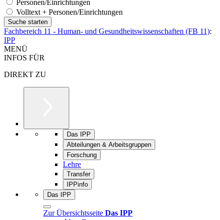
Personen/Einrichtungen
Volltext + Personen/Einrichtungen
Fachbereich 11 - Human- und Gesundheitswissenschaften (FB 11)
:
IPP
MENÜ
INFOS FÜR
DIREKT ZU
Das IPP
Abteilungen & Arbeitsgruppen
Forschung
Lehre
Transfer
IPPinfo
Das IPP
Zur Übersichtsseite
Das IPP