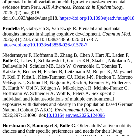
of prenatal rainfall variation on child growth: quasi-experimental
evidence from Peru.
AJE Advances: Research in Epidemiology
.
2026;2(2):uuag018.
doi:10.1093/ajeadv/uuag018.
https://doi.org/10.1093/ajeadv/uuag018
Pradella F
, Gabrysch S, Van Ewijk R. Prenatal and postnatal
droughts interact in shaping cognitive development.
Commun Med
.
2026;6(1):233. doi:10.1038/s43856-026-01578-7.
https://doi.org/10.1038/s43856-026-01578-7
Niedermayer F, Hoffmann B, Zhang B, Chen J, Hart JE, Laden F,
Bolte G
, Lakes T, Schikowski T, Greiser KH, Staab J, Nikolaou N,
Dallavalle M, Schulze MB, Lieb W, Övermöhle C, Tönnies T,
Katzke V, Becher H, Fischer B, Leitzmann M, Berger K, Mayvaneh
F, Keil T, Krist L, Klett-Tammen CJ, Heise J-K, Pischon T, Moreno
Velásquez I, Schmidt B, Nagrani R, Rach S, Brenner H, Holleczek
B, Harth V, Obi N, Köttgen A, Mikolajczyk R, Meinke-Franze C,
Hoffmann W, Schneider A, Wolf K, Peters A. Sex-specific
individual and joint associations of multiple environmental
exposures with diabetes and obesity in the population-based German
National Cohort (NAKO).
Environmental Research
.
2026;297:124096. doi:
10.1016/j.envres.2026.124096
Horstmann S
,
Baumgart S
,
Bolte G
. Older adults’ active mobility
choices and their specific preferences and needs for their living