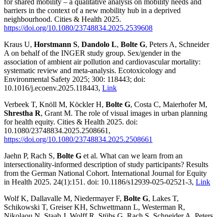
for shared mobility – a qualitative analysis on mobility needs and
barriers in the context of a new mobility hub in a deprived
neighbourhood. Cities & Health 2025.
https://doi.org/10.1080/23748834.2025.2539608
Kraus U,
Horstmann S
,
Dandolo L
,
Bolte G
, Peters A, Schneider
A on behalf of the INGER study group. Sex/gender in the
association of ambient air pollution and cardiovascular mortality:
systematic review and meta-analysis. Ecotoxicology and
Environmental Safety 2025; 300: 118443; doi:
10.1016/j.ecoenv.2025.118443,
Link
Verbeek T, Knöll M, Köckler H,
Bolte G
, Costa C, Maierhofer M,
Shrestha R
, Grant M. The role of visual images in urban planning
for health equity. Cities & Health 2025. doi:
10.1080/23748834.2025.2508661,
https://doi.org/10.1080/23748834.2025.2508661
Jaehn P, Rach S,
Bolte G
et al. What can we learn from an
intersectionality-informed description of study participants? Results
from the German National Cohort. International Journal for Equity
in Health 2025. 24(1):151. doi: 10.1186/s12939-025-02521-3,
Link
Wolf K, Dallavalle M, Niedermayer F,
Bolte G
, Lakes T,
Schikowski T, Greiser KH, Schwettmann L, Westerman R,
Nikolaou N, Staab J, Wolff R, Stübs G, Rach S, Schneider A, Peters