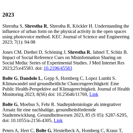
2023
Shrestha S,
Shrestha R
, Shrestha R, Köckler H. Understanding the
influence of urban form on the physical activity in the open spaces
using photovoice method. KEC Journal of Science and Engineering
2023; 7(1): 94-98
Jones CM, Diethei D, Schöning J,
Shrestha R
, Jahnel T, Schüz B.
Impact of Social Reference Cues on Misinformation Sharing on
Social Media: Series of Experimental Studies. J Med Internet Res
2023;25:e45583. doi:
10.2196/45583
Bolte G
,
Dandolo L
, Gepp S, Hornberg C, Lopez Lumbi S.
Klimawandel und gesundheitliche Chancengerechtigkeit: Eine
Public Health-Perspektive auf Klimagerechtigkeit. Journal of Health
Monitoring 2023; 8(S6) doi: 10.25646/11769,
Link
Bolte G
, Moebus S, Fehr R. Stadtepidemiologie als integrativer
Ansatz für eine nachhaltige, gesundheitsfördernde
Stadtentwicklung. Gesundheitswesen 2023, 85 (S 05): S287-S295,
doi: 10.1055/a-2156-4305,
Link
Peters A, Herr C,
Bolte G
, Heutelbeck A, Homberg C, Kraus T,