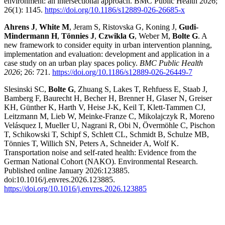
environment: an intersectional approach. BMC Public Health 2026;
26(1): 1145.
https://doi.org/10.1186/s12889-026-26685-x
Ahrens J
,
White M
, Jeram S, Ristovska G, Koning J,
Gudi-
Mindermann H
,
Tönnies J
,
Czwikla G
, Weber M,
Bolte G
. A
new framework to consider equity in urban intervention planning,
implementation and evaluation: development and application in a
case study on an urban play spaces policy.
BMC Public Health
2026
; 26: 721.
https://doi.org/10.1186/s12889-026-26449-7
Slesinski SC,
Bolte G
, Zhuang S, Lakes T, Rehfuess E, Staab J,
Bamberg F, Baurecht H, Becher H, Brenner H, Glaser N, Greiser
KH, Günther K, Harth V, Heise J-K, Keil T, Klett-Tammen CJ,
Leitzmann M, Lieb W, Meinke-Franze C, Mikolajczyk R, Moreno
Velásquez I, Mueller U, Nagrani R, Obi N, Övermöhle C, Pischon
T, Schikowski T, Schipf S, Schlett CL, Schmidt B, Schulze MB,
Tönnies T, Willich SN, Peters A, Schneider A, Wolf K.
Transportation noise and self-rated health: Evidence from the
German National Cohort (NAKO). Environmental Research.
Published online January 2026:123885.
doi:10.1016/j.envres.2026.123885.
https://doi.org/10.1016/j.envres.2026.123885