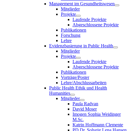
Management im Gesundheitswesen
Mitglieder
Projekte
Laufende Projekte
Abgeschlossene Projekte
Publikationen
Forschung
Lehre
Evidenzbasierung in Public Health
Mitglieder
Projekte
Laufende Projekte
Abgeschlossene Projekte
Publikationen
Vorträge/Poster
Lehre/Abschlussarbeiten
Public Health Ethik und Health
Humanities
Mitglieder
Paula Radvan
David Moser
Imogen Sophia Weidinger
M.Sc.
Katrin Hoffmann Clemente
PD Dr. Solveig Lena Hansen