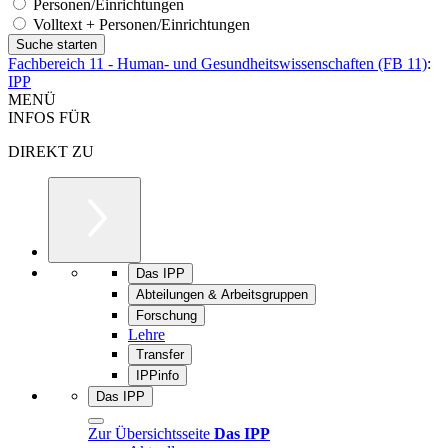
Personen/Einrichtungen
Volltext + Personen/Einrichtungen
Fachbereich 11 - Human- und Gesundheitswissenschaften (FB 11)
:
IPP
MENÜ
INFOS FÜR
DIREKT ZU
Das IPP
Abteilungen & Arbeitsgruppen
Forschung
Lehre
Transfer
IPPinfo
Das IPP
Zur Übersichtsseite
Das IPP