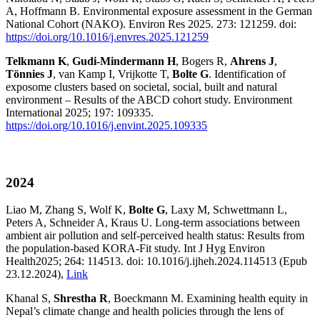
A, Hoffmann B. Environmental exposure assessment in the German
National Cohort (NAKO). Environ Res 2025. 273: 121259. doi:
https://doi.org/10.1016/j.envres.2025.121259
Telkmann K
,
Gudi-Mindermann H
, Bogers R,
Ahrens J
,
Tönnies J
, van Kamp I, Vrijkotte T,
Bolte G
. Identification of
exposome clusters based on societal, social, built and natural
environment – Results of the ABCD cohort study. Environment
International 2025; 197: 109335.
https://doi.org/10.1016/j.envint.2025.109335
2024
Liao M, Zhang S, Wolf K,
Bolte G
, Laxy M, Schwettmann L,
Peters A, Schneider A, Kraus U. Long-term associations between
ambient air pollution and self-perceived health status: Results from
the population-based KORA-Fit study. Int J Hyg Environ
Health
2025; 264: 114513. doi: 10.1016/j.ijheh.2024.114513 (Epub
23.12.2024),
Link
Khanal S,
Shrestha R
, Boeckmann M. Examining health equity in
Nepal’s climate change and health policies through the lens of