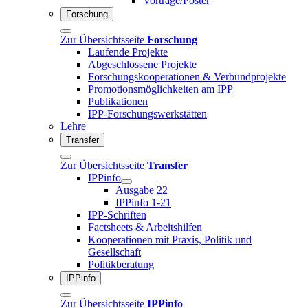
Vorträge/Poster
Forschung
Zur Übersichtsseite
Forschung
Laufende Projekte
Abgeschlossene Projekte
Forschungskooperationen & Verbundprojekte
Promotionsmöglichkeiten am IPP
Publikationen
IPP-Forschungswerkstätten
Lehre
Transfer
Zur Übersichtsseite
Transfer
IPPinfo
Ausgabe 22
IPPinfo 1-21
IPP-Schriften
Factsheets & Arbeitshilfen
Kooperationen mit Praxis, Politik und
Gesellschaft
Politikberatung
IPPinfo
Zur Übersichtsseite
IPPinfo