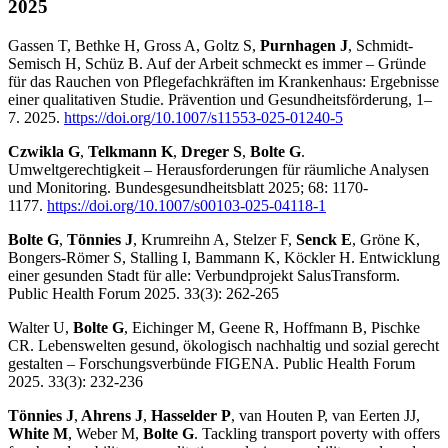
2025
Gassen T, Bethke H, Gross A, Goltz S,
Purnhagen J
, Schmidt-
Semisch H, Schüz B. Auf der Arbeit schmeckt es immer – Gründe
für das Rauchen von Pflegefachkräften im Krankenhaus: Ergebnisse
einer qualitativen Studie. Prävention und Gesundheitsförderung, 1–
7. 2025.
https://doi.org/10.1007/s11553-025-01240-5
Czwikla G
,
Telkmann K
,
Dreger S
,
Bolte G
.
Umweltgerechtigkeit – Herausforderungen für räumliche Analysen
und Monitoring. Bundesgesundheitsblatt 2025; 68: 1170-
1177.
https://doi.org/10.1007/s00103-025-04118-1
Bolte G
,
Tönnies J
, Krumreihn A, Stelzer F,
Senck E
, Gröne K,
Bongers-Römer S, Stalling I, Bammann K, Köckler H. Entwicklung
einer gesunden Stadt für alle: Verbundprojekt SalusTransform.
Public Health Forum 2025. 33(3): 262-265
Walter U,
Bolte G
, Eichinger M, Geene R, Hoffmann B, Pischke
CR. Lebenswelten gesund, ökologisch nachhaltig und sozial gerecht
gestalten – Forschungsverbünde FIGENA. Public Health Forum
2025. 33(3): 232-236
Tönnies J
,
Ahrens J
,
Hasselder P
, van Houten P, van Eerten JJ,
White M
, Weber M,
Bolte G
. Tackling transport poverty with offers