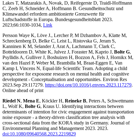
Lakes T, Matzarakis A, Novak, D, Reifegerste D, Traidl-Hoffmann
C, Zeeb H, Schneider A, Hoffmann B. Gesundheitsschutz und
Klimawandel erfordern ambitionierte Grenzwerte für
Luftschadstoffe in Europa. Bundesgesundheitsblatt 2023.
2023;66:1030-1034,
Link
Persson Waye K, Löve J., Lercher P, M Dzhambov A, Klatte M,
Schreckenberg D, Belke C, Leist L, Ristovska G, Jeram S,
Kanninen K M, Selander J, Arat A, Lachmann T, Clark C,
Botteldooren D, White K, Julvez J, Foraster M, Kaprio J,
Bolte G
,
Psyllidis A, Gulliver J, Boshuizen H, Bozzon A, Fels J, Hornikx M,
van den Hazel P, Weber M, Brambilla M, Braat-Eggen E, Van
Kamp I, Vincens N, Equal-life Scientific Team. Adopting a child
perspective for exposome research on mental health and cognitive
development - Conceptualisation and opportunities. Environ Res
2023.Sep 29:117279.
https://doi.org/10.1016/j.envres.2023.117279
.
Online ahead of print
Riedel N
,
Mena E
, Köckler H,
Reineke B
, Peters A, Schwettmann
L, Wolf K,
Bolte G
, Kraus U. Identifying interactions between
determinants of intention for civic engagement against transportation
noise exposure - a theory-driven classification tree analysis with
cross-sectional data from the KORA study in Germany. Journal of
Environmental Planning and Management 2023. 2023.
doi:10.1080/09640568.2023.2219829