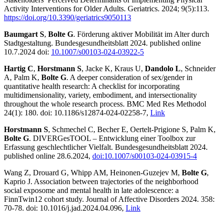
Activity Interventions for Older Adults. Geriatrics. 2024; 9(5):113.
https://doi.org/10.3390/geriatrics9050113
Baumgart S
,
Bolte G
. Förderung aktiver Mobilität im Alter durch
Stadtgestaltung. Bundesgesundheitsblatt 2024. published online
10.7.2024 doi:
10.1007/s00103-024-03922-5
Hartig C
,
Horstmann S
, Jacke K, Kraus U,
Dandolo L
, Schneider
A, Palm K,
Bolte G
. A deeper consideration of sex/gender in
quantitative health research: A checklist for incorporating
multidimensionality, variety, embodiment, and intersectionality
throughout the whole research process. BMC Med Res Methodol
24(1): 180. doi: 10.1186/s12874-024-02258-7,
Link
Horstmann S
, Schmechel C, Becher E, Oertelt-Prigione S, Palm K,
Bolte G
. DIVERGesTOOL – Entwicklung einer Toolbox zur
Erfassung geschlechtlicher Vielfalt. Bundesgesundheitsblatt 2024.
published online 28.6.2024,
doi:10.1007/s00103-024-03915-4
Wang Z, Drouard G, Whipp AM, Heinonen-Guzejev M,
Bolte G
,
Kaprio J. Association between trajectories of the neighborhood
social exposome and mental health in late adolescence: a
FinnTwin12 cohort study. Journal of Affective Disorders 2024. 358:
70-78. doi: 10.1016/j.jad.2024.04.096,
Link