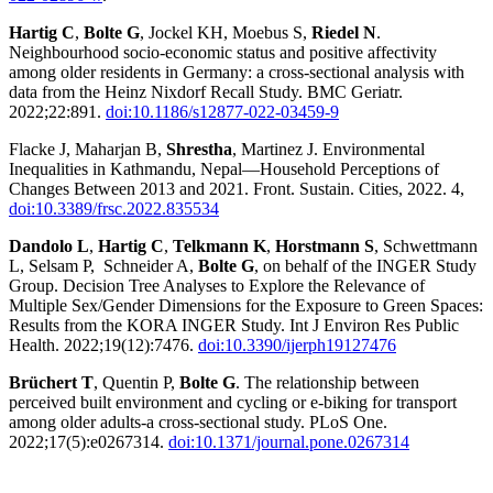
Hartig C
,
Bolte G
, Jockel KH, Moebus S,
Riedel N
.
Neighbourhood socio-economic status and positive affectivity
among older residents in Germany: a cross-sectional analysis with
data from the Heinz Nixdorf Recall Study. BMC Geriatr.
2022;22:891.
doi:10.1186/s12877-022-03459-9
Flacke J, Maharjan B,
Shrestha
, Martinez J. Environmental
Inequalities in Kathmandu, Nepal—Household Perceptions of
Changes Between 2013 and 2021. Front. Sustain. Cities, 2022. 4,
doi:10.3389/frsc.2022.835534
Dandolo L
,
Hartig C
,
Telkmann K
,
Horstmann S
, Schwettmann
L, Selsam P, Schneider A,
Bolte G
, on behalf of the INGER Study
Group. Decision Tree Analyses to Explore the Relevance of
Multiple Sex/Gender Dimensions for the Exposure to Green Spaces:
Results from the KORA INGER Study. Int J Environ Res Public
Health. 2022;19(12):7476.
doi:10.3390/ijerph19127476
Brüchert T
, Quentin P,
Bolte G
. The relationship between
perceived built environment and cycling or e-biking for transport
among older adults-a cross-sectional study. PLoS One.
2022;17(5):e0267314.
doi:10.1371/journal.pone.0267314