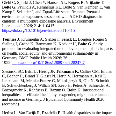
Giehl C, Spilski J, Chen Y, Hansell AL, Bogers R, Vrijkotte T,
Bolte G
, Psyllidis A, Remnélius KL, Bölte S, van Kempen E, van
Kamp I, Selander J, and Equal-Life scientific team. Prenatal
environmental exposures associated with ADHD diagnosis in
children: a multicentre exposome analysis. Environment
International 2026; 214: 110415.
https://doi.org/10.1016/j.envint.2026.110415
Tönnies J
, Krumreihn A, Stelzer F,
Senck E
, Bongers-Römer S,
Stalling I, Gröne K, Bammann K, Köckler H,
Bolte G
. Study
protocol for evaluating integrated urban development plans: impacts
on health, social equity, and environmental sustainability in
Germany. BMC Public Health 2026; 26:
1952.
https://doi.org/10.1186/s12889-026-28247-7
Slesinski SC, Bilal U, Heisig JP,
Telkmann K
, Callies CM, Emmer
C, Becher H, Brand T, Glaser N, Harth V, Herrmann A, Keil T,
Leitzmann M, Meinke-Franze C, Mikolajczyk R, Obi N, Schmidt
B, Schwichtenberg J, Willich SN, Zeeb H, Peters A, Schneider A,
Bozorgmehr K, Rehfuess E, Razum O,
Bolte G
. Intersectional
inequalities in self-rated health by sex/gender, migration, education,
and income in Germany. J Epidemiol Community Health 2026
(accepted)
Herbst L, Van Ewijk R,
Pradella F
. Health disparities in the impact