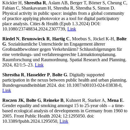
Köckler H,
Shrestha R
, Aslam AB, Berger T, Börner S, Cheung C,
Fabian C, Shankavaram H, Shrestha R, Shrestha S, Simon D.
Physical activity in public space: insights from a global community
of practice applying photovoice as a tool for digital participatory
place analysis. Cities & Health (Epub 1.3.2024) DOI:
10.1080/23748834.2024.2307739,
Link
Riedel N
,
Brunswieck R
,
Hartig C
, Moebus S, Jöckel K-H,
Bolte
G
. Sozialräumliche Unterschiede im Engagement älterer
Großstadtbewohner gegen Verkehrslärm? Schlussfolgerungen für
eine verteilungs- und verfahrensgerechte Lärmaktionsplanung.
Raumforschung und Raumordnung. Spatial Research and Planning.
2024, 82/1:5–23.
Link
Shrestha R
,
Hasselder P
,
Bolte G
. Digitally supported
participation in the nexus between public health and urban planning.
Bundesgesundheitsblatt 2024. doi: 10.1007/s00103-024-03838-0,
Link
Roczen JK
,
Bolte G
,
Reineke B
, Kuhnert R, Starker A,
Mena E
.
Gender equality and smoking amongst 15 to 25-year olds – a time-
based ecological analysis of developments in Germany from 1960 to
2005. Front Public Health 2024; 12:1295050. doi:
10.3389/fpubh.2024.1295050,
Link