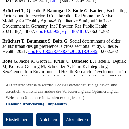
2021;18(65). 17.05.2021,
Link
(Stand: 18.05.2021)
Brüchert T
, Quentin P,
Baumgart S
,
Bolte G
. Barriers, Facilitating
Factors, and Intersectoral Collaboration for Promoting Active
Mobility for Healthy Aging-A Qualitative Study within Local
Government in Germany. Int J Environ Res Public Health.
2021;18(7). 3807,
doi:10.3390/ijerph18073807
, 06.04.2021
Brüchert T
,
Baumgart S
,
Bolte G
. Social determinants of older
adults' urban design preference: a cross-sectional study, Cities &
Health. 2021.
doi:10.1080/23748834.2020.1870845
, 02.02.2021
Bolte G
, Jacke K, Groth K, Kraus U,
Dandolo L
, Fiedel L, Dębiak
M, Kolossa-Gehring M, Schneider A, Palm K. Integrating
Sex/Gender into Environmental Health Research: Development of a
Conceptual Framework. Int J Environ Res Public Health. 2021;18
(12118),
doi:10.3390/ijerph182212118
Auf unserer Webseite werden Cookies verwendet. Einige davon sind
essentiell, während uns andere die Verbesserung und Optimierung der
Baumgart S
, Köckler H. Health in All Policies – Ein Ansatz um für
die Integration von SDG 3 und SDG 11 zu lernen?! Überlegungen
Website im Sinne der Nutzenden ermöglichen. (
anhand von Walkability mit einer Nord-Süd- Perspektive. disP –
Datenschutzerklärung
|
Impressum
)
The Planning Review. 2021;57(1):S. 74 - 85.
doi:10.1080/02513625.2021.1945821
Einstellungen
Ablehnen
Akzeptieren