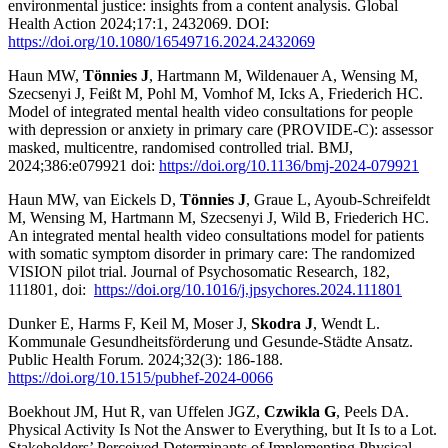
environmental justice: insights from a content analysis. Global
Health Action 2024;17:1, 2432069. DOI:
https://doi.org/10.1080/16549716.2024.2432069
Haun MW,
Tönnies J
, Hartmann M, Wildenauer A, Wensing M,
Szecsenyi J, Feißt M, Pohl M, Vomhof M, Icks A, Friederich HC.
Model of integrated mental health video consultations for people
with depression or anxiety in primary care (PROVIDE-C): assessor
masked, multicentre, randomised controlled trial. BMJ,
2024;386:e079921 doi:
https://doi.org/10.1136/bmj-2024-079921
Haun MW, van Eickels D,
Tönnies J
, Graue L, Ayoub-Schreifeldt
M, Wensing M, Hartmann M, Szecsenyi J, Wild B, Friederich HC.
An integrated mental health video consultations model for patients
with somatic symptom disorder in primary care: The randomized
VISION pilot trial. Journal of Psychosomatic Research, 182,
111801, doi:
https://doi.org/10.1016/j.jpsychores.2024.111801
Dunker E, Harms F, Keil M, Moser J,
Skodra J
, Wendt L.
Kommunale Gesundheitsförderung und Gesunde-Städte Ansatz.
Public Health Forum. 2024;32(3): 186-188.
https://doi.org/10.1515/pubhef-2024-0066
Boekhout JM, Hut R, van Uffelen JGZ,
Czwikla G
, Peels DA.
Physical Activity Is Not the Answer to Everything, but It Is to a Lot.
Stakeholders’ Perceived Determinants of Implementing Physical