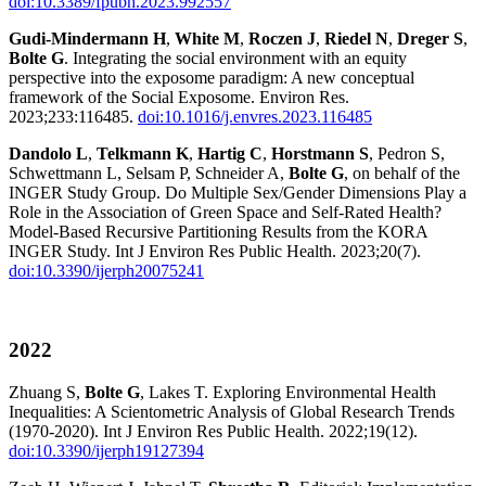
doi:10.3389/fpubh.2023.992557
Gudi-Mindermann H
,
White M
,
Roczen J
,
Riedel N
,
Dreger S
,
Bolte G
. Integrating the social environment with an equity
perspective into the exposome paradigm: A new conceptual
framework of the Social Exposome. Environ Res.
2023;233:116485.
doi:10.1016/j.envres.2023.116485
Dandolo L
,
Telkmann K
,
Hartig C
,
Horstmann S
, Pedron S,
Schwettmann L, Selsam P, Schneider A,
Bolte G
, on behalf of the
INGER Study Group. Do Multiple Sex/Gender Dimensions Play a
Role in the Association of Green Space and Self-Rated Health?
Model-Based Recursive Partitioning Results from the KORA
INGER Study. Int J Environ Res Public Health. 2023;20(7).
doi:10.3390/ijerph20075241
2022
Zhuang S,
Bolte G
, Lakes T. Exploring Environmental Health
Inequalities: A Scientometric Analysis of Global Research Trends
(1970-2020). Int J Environ Res Public Health. 2022;19(12).
doi:10.3390/ijerph19127394