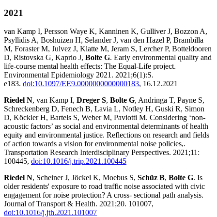
2021
van Kamp I, Persson Waye K, Kanninen K, Gulliver J, Bozzon A,
Psyllidis A, Boshuizen H, Selander J, van den Hazel P, Brambilla
M, Foraster M, Julvez J, Klatte M, Jeram S, Lercher P, Botteldooren
D, Ristovska G, Kaprio J,
Bolte G
. Early environmental quality and
life-course mental health effects: The Equal-Life project.
Environmental Epidemiology 2021. 2021;6(1):S.
e183.
doi:10.1097/EE9.0000000000000183
, 16.12.2021
Riedel N
, van Kamp I,
Dreger S
,
Bolte G
, Andringa T, Payne S,
Schreckenberg D, Fenech B, Lavia L, Notley H, Guski R, Simon
D, Köckler H, Bartels S, Weber M, Paviotti M. Considering ‘non-
acoustic factors’ as social and environmental determinants of health
equity and environmental justice. Reflections on research and fields
of action towards a vision for environmental noise policies,.
Transportation Research Interdisciplinary Perspectives. 2021;11:
100445,
doi:10.1016/j.trip.2021.100445
Riedel N
, Scheiner J, Jöckel K, Moebus S,
Schüz B
,
Bolte G
. Is
older residents' exposure to road traffic noise associated with civic
engagement for noise protection? A cross- sectional path analysis.
Journal of Transport & Health. 2021;20. 101007,
doi:10.1016/j.jth.2021.101007