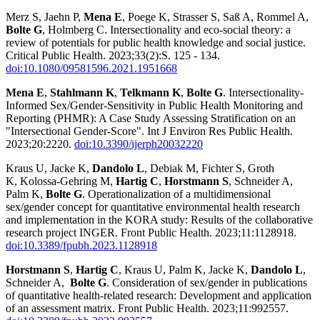
Merz S, Jaehn P,
Mena E
, Poege K, Strasser S, Saß A, Rommel A,
Bolte G
, Holmberg C. Intersectionality and eco-social theory: a
review of potentials for public health knowledge and social justice.
Critical Public Health. 2023;33(2):S. 125 - 134.
doi:10.1080/09581596.2021.1951668
Mena E
,
Stahlmann K
,
Telkmann K
,
Bolte G
. Intersectionality-
Informed Sex/Gender-Sensitivity in Public Health Monitoring and
Reporting (PHMR): A Case Study Assessing Stratification on an
"Intersectional Gender-Score". Int J Environ Res Public Health.
2023;20:2220.
doi:10.3390/ijerph20032220
Kraus U, Jacke K,
Dandolo L
, Debiak M, Fichter S, Groth
K, Kolossa-Gehring M,
Hartig C
,
Horstmann S
, Schneider A,
Palm K,
Bolte G
. Operationalization of a multidimensional
sex/gender concept for quantitative environmental health research
and implementation in the KORA study: Results of the collaborative
research project INGER. Front Public Health. 2023;11:1128918.
doi:10.3389/fpubh.2023.1128918
Horstmann S
,
Hartig C
, Kraus U, Palm K, Jacke K,
Dandolo L
,
Schneider A,
Bolte G
. Consideration of sex/gender in publications
of quantitative health-related research: Development and application
of an assessment matrix. Front Public Health. 2023;11:992557.