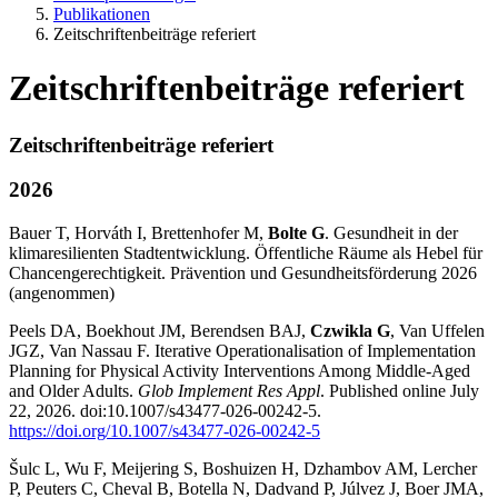
Publikationen
Zeitschriftenbeiträge referiert
Zeitschriftenbeiträge referiert
Zeitschriftenbeiträge referiert
2026
Bauer T, Horváth I, Brettenhofer M,
Bolte G
. Gesundheit in der
klimaresilienten Stadtentwicklung. Öffentliche Räume als Hebel für
Chancengerechtigkeit. Prävention und Gesundheitsförderung 2026
(angenommen)
Peels DA, Boekhout JM, Berendsen BAJ,
Czwikla G
, Van Uffelen
JGZ, Van Nassau F. Iterative Operationalisation of Implementation
Planning for Physical Activity Interventions Among Middle-Aged
and Older Adults.
Glob Implement Res Appl
. Published online July
22, 2026. doi:10.1007/s43477-026-00242-5.
https://doi.org/10.1007/s43477-026-00242-5
Šulc L, Wu F, Meijering S, Boshuizen H, Dzhambov AM, Lercher
P, Peuters C, Cheval B, Botella N, Dadvand P, Júlvez J, Boer JMA,