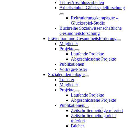
Lehre/Abschlussarbeiten
Arbeitseinheit Glücksspielforschung
Rekrutierungskampagne –
Glücksspiel-Studie
Buchreihe Sozialwissenschaftliche
Gesundheitsforschung
Prävention und Gesundheitsförderung
Mitglieder
Projekte
Laufende Projekte
Abgeschlossene Projekte
Publikationen
Vorträge/Poster
Sozialepidemiologie
Transfer
Mitglieder
Projekte
Laufende Projekte
Abgeschlossene Projekte
Publikationen
Zeitschriftenbeiträge referiert
Zeitschriftenbeitrag nicht
referiert
Bücher