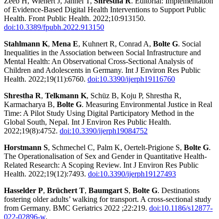
Zeeb H, Wienert J, Jahnel T,
Shrestha R
. Editorial: Implementation
of Evidence-Based Digital Health Interventions to Support Public
Health. Front Public Health. 2022;10:913150.
doi:10.3389/fpubh.2022.913150
Stahlmann K
,
Mena E
, Kuhnert R, Conrad A,
Bolte G
. Social
Inequalities in the Association between Social Infrastructure and
Mental Health: An Observational Cross-Sectional Analysis of
Children and Adolescents in Germany. Int J Environ Res Public
Health. 2022;19(11):6760.
doi:10.3390/ijerph19116760
Shrestha R
,
Telkmann K
, Schüz B, Koju P, Shrestha R,
Karmacharya B,
Bolte G
. Measuring Environmental Justice in Real
Time: A Pilot Study Using Digital Participatory Method in the
Global South, Nepal. Int J Environ Res Public Health.
2022;19(8):4752.
doi:10.3390/ijerph19084752
Horstmann S
, Schmechel C, Palm K, Oertelt-Prigione S,
Bolte G
.
The Operationalisation of Sex and Gender in Quantitative Health-
Related Research: A Scoping Review. Int J Environ Res Public
Health. 2022;19(12):7493.
doi:10.3390/ijerph19127493
Hasselder P
,
Brüchert T
,
Baumgart S
,
Bolte G
. Destinations
fostering older adults’ walking for transport. A cross-sectional study
from Germany. BMC Geriatrics 2022 ;22:219.
doi:10.1186/s12877-
022-02896-w
.