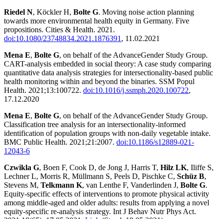
Riedel N
, Köckler H,
Bolte G
. Moving noise action planning
towards more environmental health equity in Germany. Five
propositions. Cities & Health. 2021.
doi:10.1080/23748834.2021.1876391
, 11.02.2021
Mena E
,
Bolte G
, on behalf of the AdvanceGender Study Group.
CART-analysis embedded in social theory: A case study comparing
quantitative data analysis strategies for intersectionality-based public
health monitoring within and beyond the binaries. SSM Popul
Health. 2021;13:100722.
doi:10.1016/j.ssmph.2020.100722
,
17.12.2020
Mena E
,
Bolte G
, on behalf of the AdvanceGender Study Group.
Classification tree analysis for an intersectionality-informed
identification of population groups with non-daily vegetable intake.
BMC Public Health. 2021;21:2007.
doi:10.1186/s12889-021-
12043-6
Czwikla G
, Boen F, Cook D, de Jong J, Harris T,
Hilz LK
, Iliffe S,
Lechner L, Morris R, Müllmann S, Peels D, Pischke C,
Schüz B
,
Stevens M,
Telkmann K
, van Lenthe F, Vanderlinden J,
Bolte G
.
Equity-specific effects of interventions to promote physical activity
among middle-aged and older adults: results from applying a novel
equity-specific re-analysis strategy. Int J Behav Nutr Phys Act.