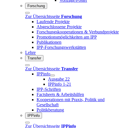
Vorträge/Poster
Forschung
Zur Übersichtsseite
Forschung
Laufende Projekte
Abgeschlossene Projekte
Forschungskooperationen & Verbundprojekte
Promotionsmöglichkeiten am IPP
Publikationen
IPP-Forschungswerkstätten
Lehre
Transfer
Zur Übersichtsseite
Transfer
IPPinfo
Ausgabe 22
IPPinfo 1-21
IPP-Schriften
Factsheets & Arbeitshilfen
Kooperationen mit Praxis, Politik und
Gesellschaft
Politikberatung
IPPinfo
Zur Übersichtsseite
IPPinfo