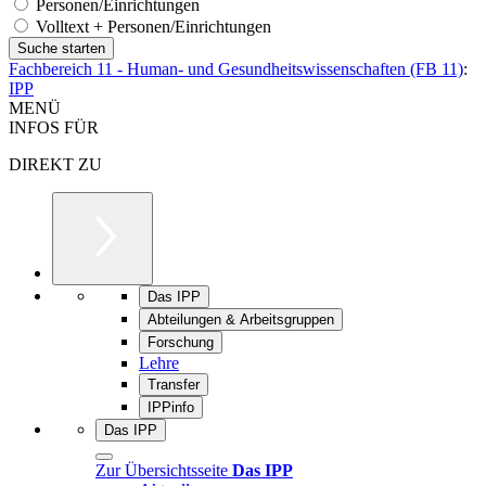
Personen/Einrichtungen
Volltext + Personen/Einrichtungen
Fachbereich 11 - Human- und Gesundheitswissenschaften (FB 11)
:
IPP
MENÜ
INFOS FÜR
DIREKT ZU
Das IPP
Abteilungen & Arbeitsgruppen
Forschung
Lehre
Transfer
IPPinfo
Das IPP
Zur Übersichtsseite
Das IPP