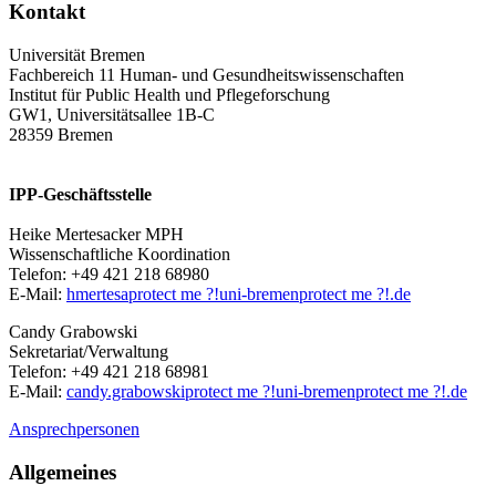
Kontakt
Universität Bremen
Fachbereich 11 Human- und Gesundheitswissenschaften
Institut für Public Health und Pflegeforschung
GW1, Universitätsallee 1B-C
28359 Bremen
IPP-Geschäftsstelle
Heike Mertesacker MPH
Wissenschaftliche Koordination
Telefon: +49 421 218 68980
E-Mail:
hmertesa
protect me ?!
uni-bremen
protect me ?!
.de
Candy Grabowski
Sekretariat/Verwaltung
Telefon: +49 421 218 68981
E-Mail:
candy.grabowski
protect me ?!
uni-bremen
protect me ?!
.de
Ansprechpersonen
Allgemeines