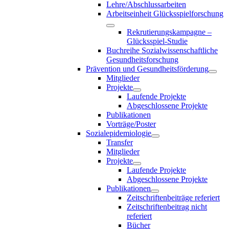
Lehre/Abschlussarbeiten
Arbeitseinheit Glücksspielforschung
Rekrutierungskampagne –
Glücksspiel-Studie
Buchreihe Sozialwissenschaftliche
Gesundheitsforschung
Prävention und Gesundheitsförderung
Mitglieder
Projekte
Laufende Projekte
Abgeschlossene Projekte
Publikationen
Vorträge/Poster
Sozialepidemiologie
Transfer
Mitglieder
Projekte
Laufende Projekte
Abgeschlossene Projekte
Publikationen
Zeitschriftenbeiträge referiert
Zeitschriftenbeitrag nicht
referiert
Bücher