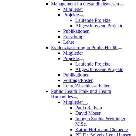
Management im Gesundheitswesen
Mitglieder
Projekte
Laufende Projekte
Abgeschlossene Projekte
Publikationen
Forschung
Lehre
Evidenzbasierung in Public Health
Mitglieder
Projekte
Laufende Projekte
Abgeschlossene Projekte
Publikationen
Vorträge/Poster
Lehre/Abschlussarbeiten
Public Health Ethik und Health
Humanities
Mitglieder
Paula Radvan
David Moser
Imogen Sophia Weidinger
M.Sc.
Katrin Hoffmann Clemente
PD Dr. Solveig Lena Hansen