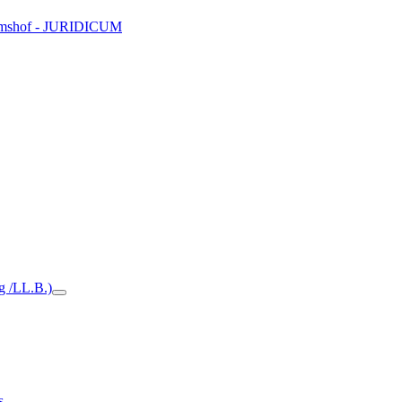
Domshof - JURIDICUM
ng /LL.B.)
s