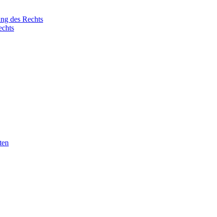
ung des Rechts
echts
ten