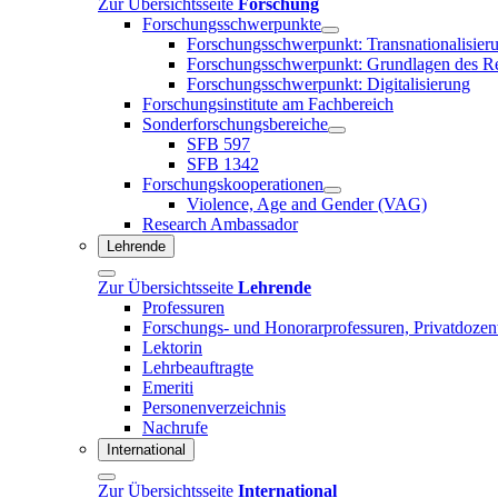
Zur Übersichtsseite
Forschung
Forschungsschwerpunkte
Forschungsschwerpunkt: Transnationalisier
Forschungsschwerpunkt: Grundlagen des R
Forschungsschwerpunkt: Digitalisierung
Forschungsinstitute am Fachbereich
Sonderforschungsbereiche
SFB 597
SFB 1342
Forschungskooperationen
Violence, Age and Gender (VAG)
Research Ambassador
Lehrende
Zur Übersichtsseite
Lehrende
Professuren
Forschungs- und Honorarprofessuren, Privatdozen
Lektorin
Lehrbeauftragte
Emeriti
Personenverzeichnis
Nachrufe
International
Zur Übersichtsseite
International