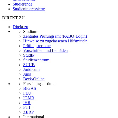
Studierende
Studieninteressierte
DIREKT ZU
Direkt zu
Studium
Zentrales Prüfungsamt (PABO-Login)
Hinweise zu zugelassenen Hilfsmitteln
Prüfungstermine
Vorschriften und Leitfäden
StudIP
Studienzentrum
SUUB
Juridicum
Juris
Beck-Online
Forschungsinstitute
BIGAS
FEU
IGMR
IHR
FTT
ZERP
International