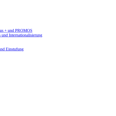
rasmus + und PROMOS
 und Internationalisierung
 und Einstufung