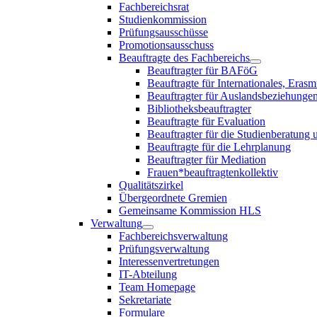
Fachbereichsrat
Studienkommission
Prüfungsausschüsse
Promotionsausschuss
Beauftragte des Fachbereichs
Beauftragter für BAFöG
Beauftragte für Internationales, E
Beauftragter für Auslandsbeziehungen
Bibliotheksbeauftragter
Beauftragte für Evaluation
Beauftragter für die Studienberatung
Beauftragte für die Lehrplanung
Beauftragter für Mediation
Frauen*beauftragtenkollektiv
Qualitätszirkel
Übergeordnete Gremien
Gemeinsame Kommission HLS
Verwaltung
Fachbereichsverwaltung
Prüfungsverwaltung
Interessenvertretungen
IT-Abteilung
Team Homepage
Sekretariate
Formulare