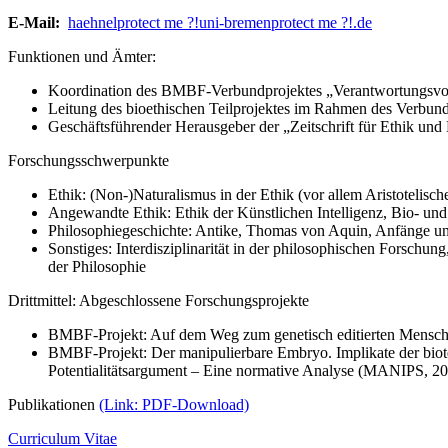
E-Mail:
haehnel
protect me ?!
uni-bremen
protect me ?!
.de
Funktionen und Ämter:
Koordination des BMBF-Verbundprojektes „Verantwortungsvol
Leitung des bioethischen Teilprojektes im Rahmen des Verbun
Geschäftsführender Herausgeber der „Zeitschrift für Ethik u
Forschungsschwerpunkte
Ethik: (Non-)Naturalismus in der Ethik (vor allem Aristoteli
Angewandte Ethik: Ethik der Künstlichen Intelligenz, Bio- und
Philosophiegeschichte: Antike, Thomas von Aquin, Anfänge un
Sonstiges: Interdisziplinarität in der philosophischen Forschung
der Philosophie
Drittmittel: Abgeschlossene Forschungsprojekte
BMBF-Projekt: Auf dem Weg zum genetisch editierten Mensc
BMBF-Projekt: Der manipulierbare Embryo. Implikate der biot
Potentialitätsargument – Eine normative Analyse (MANIPS, 2
Publikationen
(Link: PDF-Download)
Curriculum Vitae