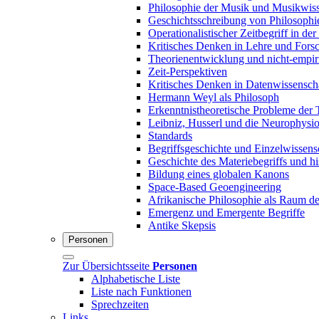
Philosophie der Musik und Musikwiss
Geschichtsschreibung von Philosophi
Operationalistischer Zeitbegriff in der
Kritisches Denken in Lehre und Fors
Theorienentwicklung und nicht-empir
Zeit-Perspektiven
Kritisches Denken in Datenwissensch
Hermann Weyl als Philosoph
Erkenntnistheoretische Probleme der 
Leibniz, Husserl und die Neurophysio
Standards
Begriffsgeschichte und Einzelwissens
Geschichte des Materiebegriffs und his
Bildung eines globalen Kanons
Space-Based Geoengineering
Afrikanische Philosophie als Raum de
Emergenz und Emergente Begriffe
Antike Skepsis
Personen
Zur Übersichtsseite
Personen
Alphabetische Liste
Liste nach Funktionen
Sprechzeiten
Links