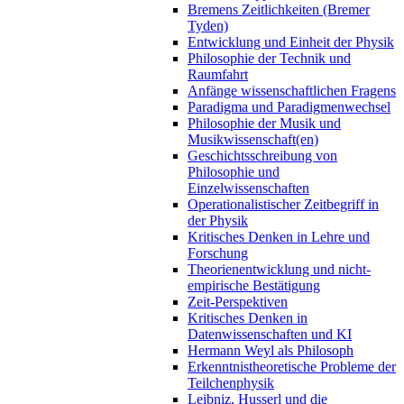
Bremens Zeitlichkeiten (Bremer
Tyden)
Entwicklung und Einheit der Physik
Philosophie der Technik und
Raumfahrt
Anfänge wissenschaftlichen Fragens
Paradigma und Paradigmenwechsel
Philosophie der Musik und
Musikwissenschaft(en)
Geschichtsschreibung von
Philosophie und
Einzelwissenschaften
Operationalistischer Zeitbegriff in
der Physik
Kritisches Denken in Lehre und
Forschung
Theorienentwicklung und nicht-
empirische Bestätigung
Zeit-Perspektiven
Kritisches Denken in
Datenwissenschaften und KI
Hermann Weyl als Philosoph
Erkenntnistheoretische Probleme der
Teilchenphysik
Leibniz, Husserl und die