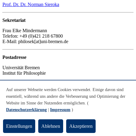
Prof. Dr. Dr. Norman Sieroka
Sekretariat
Frau Elke Mindermann
Telefon: +49 (0)421 218 67800
E-Mail: philosek[at]uni-bremen.de
Postadresse
Universität Bremen
Institut für Philosophie
FB 9 Kulturwissenschaften
Postfach 330 440
Auf unserer Webseite werden Cookies verwendet. Einige davon sind
Enrique-Schmidt-Str. 7
essentiell, während uns andere die Verbesserung und Optimierung der
Website im Sinne der Nutzenden ermöglichen. (
Seminar- und Forschungs-
Datenschutzerklärung
|
Impressum
)
verfügungsgebäude
(SFG) 4. Ebene
28359 Bremen
Einstellungen
Ablehnen
Akzeptieren
Aktualisiert von:
Elke Mindermann