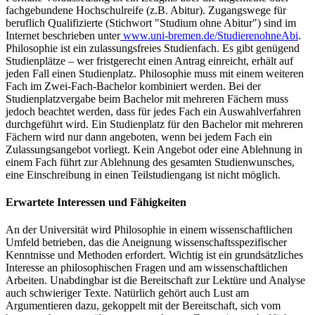
fachgebundene Hochschulreife (z.B. Abitur). Zugangswege für
beruflich Qualifizierte (Stichwort "Studium ohne Abitur") sind im
Internet beschrieben unter
www.uni-bremen.de/StudierenohneAbi
.
Philosophie ist ein zulassungsfreies Studienfach. Es gibt genügend
Studienplätze – wer fristgerecht einen Antrag einreicht, erhält auf
jeden Fall einen Studienplatz. Philosophie muss mit einem weiteren
Fach im Zwei-Fach-Bachelor kombiniert werden. Bei der
Studienplatzvergabe beim Bachelor mit mehreren Fächern muss
jedoch beachtet werden, dass für jedes Fach ein Auswahlverfahren
durchgeführt wird. Ein Studienplatz für den Bachelor mit mehreren
Fächern wird nur dann angeboten, wenn bei jedem Fach ein
Zulassungsangebot vorliegt. Kein Angebot oder eine Ablehnung in
einem Fach führt zur Ablehnung des gesamten Studienwunsches,
eine Einschreibung in einen Teilstudiengang ist nicht möglich.
Erwartete Interessen und Fähigkeiten
An der Universität wird Philosophie in einem wissenschaftlichen
Umfeld betrieben, das die Aneignung wissenschaftsspezifischer
Kenntnisse und Methoden erfordert. Wichtig ist ein grundsätzliches
Interesse an philosophischen Fragen und am wissenschaftlichen
Arbeiten. Unabdingbar ist die Bereitschaft zur Lektüre und Analyse
auch schwieriger Texte. Natürlich gehört auch Lust am
Argumentieren dazu, gekoppelt mit der Bereitschaft, sich vom